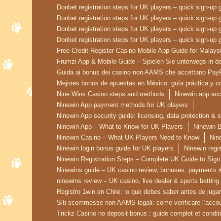
Donbet registration steps for UK players – quick sign‑up 
Donbet registration steps for UK players – quick sign‑up 
Donbet registration steps for UK players – quick sign‑up 
Donbet registration steps for UK players – quick sign‑up 
Free Credit Register Casino Mobile App Guide for Malays
Frumzi App & Mobile Guide – Spielen Sie unterwegs in d
Guida ai bonus dei casino non AAMS che accettano Pay
Mejores bonos de apuestas en México: guía práctica y c
Nine Wins Casino steps and methods
Ninewin app acco
Ninewin App payment methods for UK players
Ninewin App security guide: licensing, data protection & 
Ninewin App – What to Know for UK Players
Ninewin 
Ninewin Casino – What UK Players Need to Know
Nin
Ninewin login bonus guide for UK players
Ninewin regi
Ninewin Registration Steps – Complete UK Guide to Sign
Ninewins guide – UK casino review, bonuses, payments 
ninewins review – UK casino, live dealer & sports betting
Registro 1win en Chile: lo que debes saber antes de jugar
Siti scommesse non AAMS legali: come verificare l’acco
Trickz Casino no deposit bonus : guide complet et condit