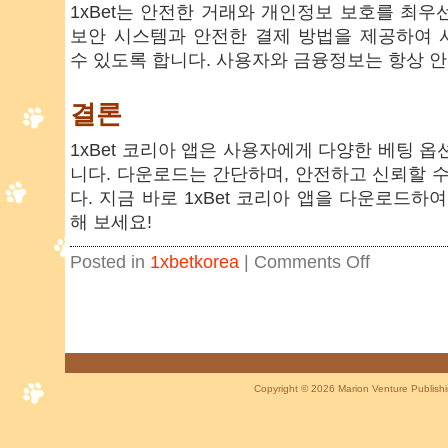
1xBet는 안전한 거래와 개인정보 보호를 최
보안 시스템과 안전한 결제 방법을 제공하여
수 있도록 합니다. 사용자와 금융정보는 항상 
결론
1xBet 코리아 앱은 사용자에게 다양한 베팅 
니다. 다운로드는 간단하며, 안전하고 신뢰할 
다. 지금 바로 1xBet 코리아 앱을 다운로드하
해 보세요!
Posted in
1xbetkorea
|
Comments Off
Copyright © 2026 Marion Venture Publishi