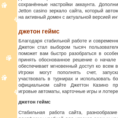
сохранённые настройки аккаунта. Дополни
Jetton casino зеркало сайта, который авт
на активный домен с актуальной версией и
джетон геймс
Благодаря стабильной работе и современ
Джетон стал выбором тысяч пользовате
поможет вам быстро разобраться в особе
принять обоснованное решение о начале и
обеспечивает мгновенный доступ ко всем 
Игроки могут пополнять счет, запуск
участвовать в турнирах и использовать б
официальном сайте Джеттон Казино пр
игровые автоматы, карточные игры и лотере
джетон геймс
Стабильная работа сайта, разнообраз