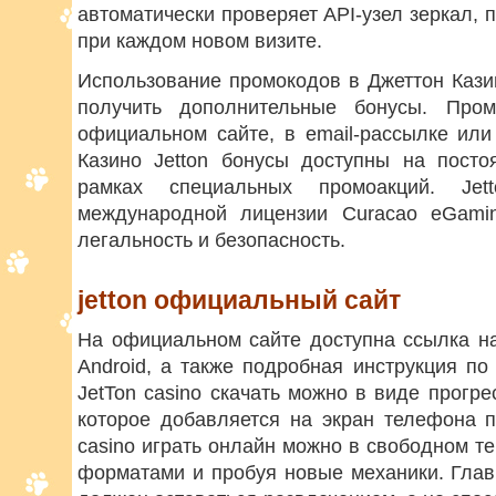
автоматически проверяет API-узел зеркал,
при каждом новом визите.
Использование промокодов в Джеттон Кази
получить дополнительные бонусы. Про
официальном сайте, в email-рассылке или
Казино Jetton бонусы доступны на посто
рамках специальных промоакций. Jet
международной лицензии Curacao eGami
легальность и безопасность.
jetton официальный сайт
На официальном сайте доступна ссылка н
Android, а также подробная инструкция по
JetTon casino скачать можно в виде прогр
которое добавляется на экран телефона п
casino играть онлайн можно в свободном т
форматами и пробуя новые механики. Глав