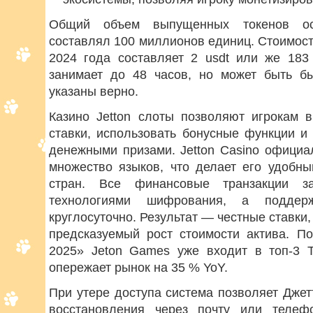
Общий объем выпущенных токенов ос
составлял 100 миллионов единиц. Стоимост
2024 года составляет 2 usdt или же 183
занимает до 48 часов, но может быть б
указаны верно.
Казино Jetton слоты позволяют игрокам 
ставки, использовать бонусные функции и 
денежными призами. Jetton Casino официа
множество языков, что делает его удобны
стран. Все финансовые транзакции з
технологиями шифрования, а поддерж
круглосуточно. Результат — честные ставк
предсказуемый рост стоимости актива. По 
2025» Jeton Games уже входит в топ-3 T
опережает рынок на 35 % YoY.
При утере доступа система позволяет Джет
восстановления через почту или телефо