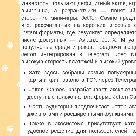
Инвесторы получают дефицитный актив, иг
выигрыша, а разработчики — понятны
сторонние мини-игры. JetTon Casino пред
игр, рассчитанных на короткие игровые с
instant-форматы, где результат определяет
числе доступных — Aviatrix, Jet X, Mriy
популярные среди игроков, предпочитающ
Jetton интегрирован в Telegram Open Ne
высокую скорость платежей и высокий урове
Зато здесь собраны самые популярны
карты и криптовалюта TON через Телегра
Jetton Games разрабатывает эксклюзи
доступные только на платформе Jetton Ca
Часть аудитории предпочитает Jetton а
джекпотами и расширенными функциями.
Также в экосистеме присутствует ка
удобное решение для пользователей, к