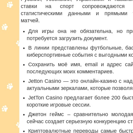
ставки на спорт сопровождаются у
статистическими данными и прямыми 
матчей.
Для игры она не обязательна, но п
потребуется загрузить документ.
В линии представлены футбольные, бас
киберспортивные события с выгодными 
Сохранить моё имя, email и адрес са
последующих моих комментариев.
Jetton Casino — это онлайн-казино с на
актуальными зеркалами, которые позволя
JetTon Casino предлагает более 200 быс
короткие игровые сессии.
Джетон геймс – сравнительно молода
сейчас создает серьезную конкуренцию с
Криптовалютные переводы самые быстр