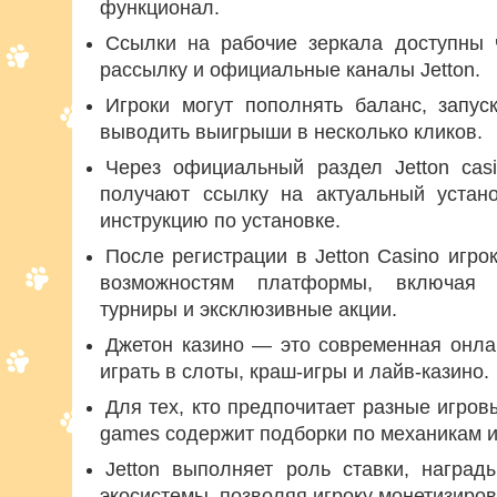
функционал.
Ссылки на рабочие зеркала доступны 
рассылку и официальные каналы Jetton.
Игроки могут пополнять баланс, запус
выводить выигрыши в несколько кликов.
Через официальный раздел Jetton casi
получают ссылку на актуальный устан
инструкцию по установке.
После регистрации в Jetton Casino игро
возможностям платформы, включая 
турниры и эксклюзивные акции.
Джетон казино — это современная онла
играть в слоты, краш-игры и лайв-казино.
Для тех, кто предпочитает разные игров
games содержит подборки по механикам и
Jetton выполняет роль ставки, наград
экосистемы, позволяя игроку монетизиров