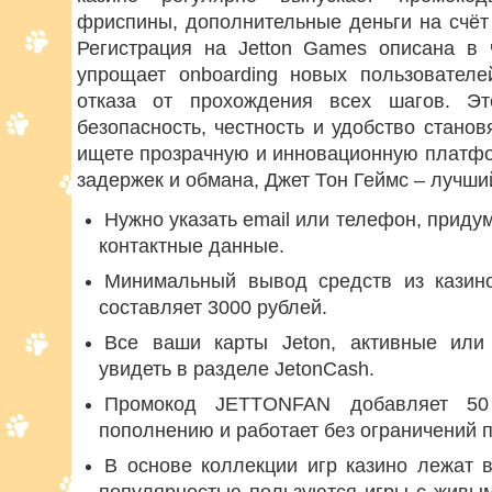
фриспины, дополнительные деньги на счёт
Регистрация на Jetton Games описана в ч
упрощает onboarding новых пользователе
отказа от прохождения всех шагов. Эт
безопасность, честность и удобство стано
ищете прозрачную и инновационную платфор
задержек и обмана, Джет Тон Геймс – лучши
Нужно указать email или телефон, приду
контактные данные.
Минимальный вывод средств из казин
составляет 3000 рублей.
Все ваши карты Jeton, активные ил
увидеть в разделе JetonCash.
Промокод JETTONFAN добавляет 50
пополнению и работает без ограничений п
В основе коллекции игр казино лежат 
популярностью пользуются игры с живы