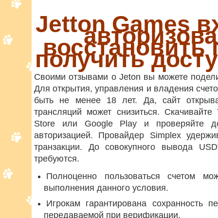
Jetton Games в
авторизова
восстановить 
получить досту
Своими отзывами о Jeton вы можете подели
Для открытия, управления и владения счето
быть не менее 18 лет. Да, сайт открыва
трансляций может снизиться. Скачивайте 
Store или Google Play и проверяйте до
авторизацией. Провайдер Simplex удержи
транзакции. До совокупного вывода US
требуются.
Полноценно пользоваться счетом мо
выполнения данного условия.
Игрокам гарантирована сохранность п
передаваемой при верификации.