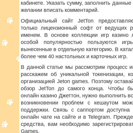
кабинете. Указать сумму, заполнить данные
желании вписать комментарий.
Официальный сайт JetTon предоставля
только лицензионный софт от ведущих р
именем. В основе коллекции игр казино 
особой популярностью пользуются иг
вынесенные в отдельную категорию. В катал
более чем 40 настольных и карточных игр.
В данной статье мы рассмотрим процесс и
расскажем об уникальной токенизации, к
организацией Jeton games. Поэтому остава
обзор JetTon до самого конца. Чтобы б
онлайн казино Джеттон, нужно выполнить в
возникновении проблем с кешаутом мож
поддержки. Связь с саппортом доступна 
онлайн чате на сайте и в Telegram. Прежд
средства, вам необходимо зарегистрирова
Games.