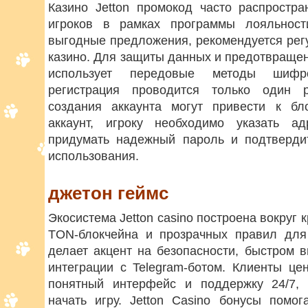
Казино Jetton промокод часто распростра
игроков в рамках программы лояльност
выгодные предложения, рекомендуется рег
казино. Для защиты данных и предотвраще
использует передовые методы шифро
регистрация проводится только один 
создания аккаунта могут привести к бл
аккаунт, игроку необходимо указать ад
придумать надежный пароль и подтверди
использования.
джетон геймс
Экосистема Jetton casino построена вокруг
TON‑блокчейна и прозрачных правил для
делает акцент на безопасности, быстром 
интеграции с Telegram‑ботом. Клиенты це
понятный интерфейс и поддержку 24/7, 
начать игру. Jetton Casino бонусы помо