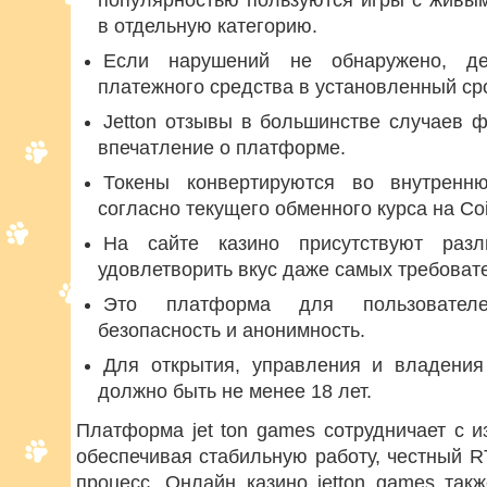
в отдельную категорию.
Если нарушений не обнаружено, де
платежного средства в установленный ср
Jetton отзывы в большинстве случаев 
впечатление о платформе.
Токены конвертируются во внутренн
согласно текущего обменного курса на Co
На сайте казино присутствуют разл
удовлетворить вкус даже самых требоват
Это платформа для пользователе
безопасность и анонимность.
Для открытия, управления и владения 
должно быть не менее 18 лет.
Платформа jet ton games сотрудничает с 
обеспечивая стабильную работу, честный 
процесс. Онлайн казино jetton games так