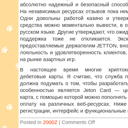
абсолютно надежный и безопасный способ 
На независимых ресурсах отзывов пока нем
Одни довольны работой казино и утверж
средства можно моментально вывести, в о
русском языке. Другие утверждают, что ожи
поддержка тоже не откликается. Экск
предоставляемые держателям JETTON, внос
лояльность и удовлетворенность клиентов,
на рынке азартных игр.
В настоящее время многие криптоко
дебетовые карты. Я считаю, что служба п
должна подумать о том, чтобы разработать
особенностью является Jeton Card — ц
карта, с помощью которой можно пополнять
оплату на различных веб-ресурсах. Ниже
регистрации, интерфейс и функциональные 
Posted in
2000Z
|
Comments Off