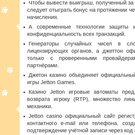
Чтобы вывести выигрыш, полученный за 
следует отыграть бонус на протяжении че
начисления.
А современные технологии защиты и
конфиденциальность всех транзакций.
Генераторы случайных чисел в сл
лицензирующих органов, а джеттон оф
только с проверенными провайдер
партнёрами.
Джетон казино объединяет официальный
игры Jetton Games.
Казино Jetton игровые автоматы пре
возврата игроку (RTP), множество ли
механики.
Jetton casino официальный сайт регис
контактного e-mail или телефона, соз
подтверждение учётной записи через код