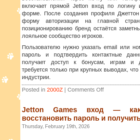
включает прямой Jetton вход по логину
форме. После создания профиля Джеттон
форму авторизации на главной стран
позиционированию бренд остаётся заметн
лояльное сообщество игроков.
Пользователю нужно указать email или но
пароль и подтвердить контактные дан
получает доступ к бонусам, играм и 
требуется только при крупных выводах, что
индустрии.
Posted in
2000Z
|
Comments Off
Jetton Games вход — как 
восстановить пароль и получить
Thursday, February 19th, 2026