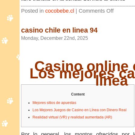
Posted in
cocobebe.cl
|
Comments Off
casino chile en linea 94
Monday, December 22nd, 2025
Casino online 
Los mejores ca
línea
Content
Mejores sitios de apuestas
Los Mejores Juegos de Casino en Línea con Dinero Real
Realidad virtual (VR) y realidad aumentada (AR)
Por lo general, los montos ofrecidos por