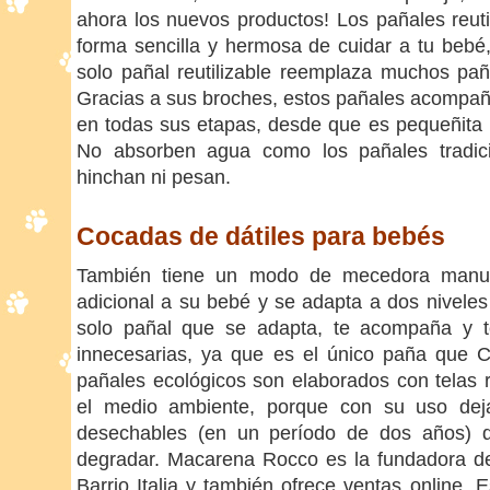
ahora los nuevos productos! Los pañales reuti
forma sencilla y hermosa de cuidar a tu bebé, 
solo pañal reutilizable reemplaza muchos pa
Gracias a sus broches, estos pañales acompa
en todas sus etapas, desde que es pequeñita 
No absorben agua como los pañales tradic
hinchan ni pesan.
Cocadas de dátiles para bebés
También tiene un modo de mecedora manual
adicional a su bebé y se adapta a dos nivele
solo pañal que se adapta, te acompaña y 
innecesarias, ya que es el único paña que
pañales ecológicos son elaborados con telas re
el medio ambiente, porque con su uso dej
desechables (en un período de dos años)
degradar. Macarena Rocco es la fundadora de
Barrio Italia y también ofrece ventas online. 