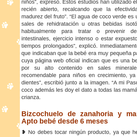
niños”, expresó. Estos estudios han utilizado 
recién abierto, recalcando que la efectivi
madurez del fruto”. “El agua de coco verde es u
sales de rehidratación u otras bebidas isot
habitualmente para tratar o prevenir de
intestinales, ejercicio intenso o estar expues
tiempos prolongados”, explicó. Inmediatamente
que indicaban que la bebé era muy pequeña pa
cuya página web oficial indican que es una be
por su alto contenido en sales minera
recomendable para niños en crecimiento, ya
dientes”, escribió junto a la imagen. “A mi Pa
coco además les doy el dato a todas las mam
crianza.
Bizcochuelo de zanahoria y man
Apto bebé desde 6 meses
❥ No debes tocar ningún producto, ya que he