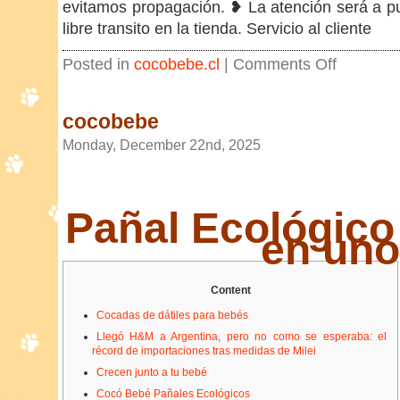
evitamos propagación. ❥ La atención será a pu
libre transito en la tienda. Servicio al cliente
Posted in
cocobebe.cl
|
Comments Off
cocobebe
Monday, December 22nd, 2025
Pañal Ecológico
en uno
Content
Cocadas de dátiles para bebés
Llegó H&M a Argentina, pero no como se esperaba: el
récord de importaciones tras medidas de Milei
Crecen junto a tu bebé
Cocó Bebé Pañales Ecológicos