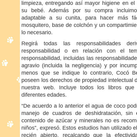
limpieza, entregando así mayor higiene en el
su bebé. Además por su compra incluim
adaptable a su cunita, para hacer más fá
mosquitero, base de colchón y un compartimie
lo necesario.
Regirá todas las responsabilidades de
responsabilidad o en relación con el t
responsabilidad, incluidas las responsabilidade
agravio (incluida la negligencia) y por incum
menos que se indique lo contrario, Cocó Be
poseen los derechos de propiedad intelectual 
nuestra web. Incluye todos los libros qu
diferentes edades.
“De acuerdo a lo anterior el agua de coco pod
manejo de cuadros de deshidratación, sin
contenido de azúcar y minerales no es recom
niños”, expresó. Estos estudios han utilizado 
recién abierto, recalcando que la efectivi