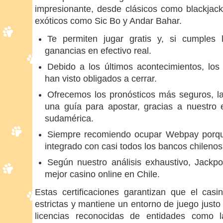
impresionante, desde clásicos como blackjack
exóticos como Sic Bo y Andar Bahar.
Te permiten jugar gratis y, si cumples l
ganancias en efectivo real.
Debido a los últimos acontecimientos, los
han visto obligados a cerrar.
Ofrecemos los pronósticos más seguros, la
una guía para apostar, gracias a nuestro 
sudamérica.
Siempre recomiendo ocupar Webpay porque
integrado con casi todos los bancos chilenos
Según nuestro análisis exhaustivo, Jackpo
mejor casino online en Chile.
Estas certificaciones garantizan que el casi
estrictas y mantiene un entorno de juego justo
licencias reconocidas de entidades como 