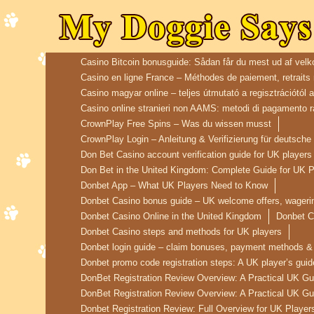
Casino Bitcoin bonusguide: Sådan får du mest ud af vel
Casino en ligne France – Méthodes de paiement, retraits 
Casino magyar online – teljes útmutató a regisztrációtól 
Casino online stranieri non AAMS: metodi di pagamento ra
CrownPlay Free Spins – Was du wissen musst
CrownPlay Login – Anleitung & Verifizierung für deutsche 
Don Bet Casino account verification guide for UK players
Don Bet in the United Kingdom: Complete Guide for UK P
Donbet App – What UK Players Need to Know
Donbet Casino bonus guide – UK welcome offers, wageri
Donbet Casino Online in the United Kingdom
Donbet C
Donbet Casino steps and methods for UK players
Donbet login guide – claim bonuses, payment methods &
Donbet promo code registration steps: A UK player’s guid
DonBet Registration Review Overview: A Practical UK Gu
DonBet Registration Review Overview: A Practical UK Gu
Donbet Registration Review: Full Overview for UK Player