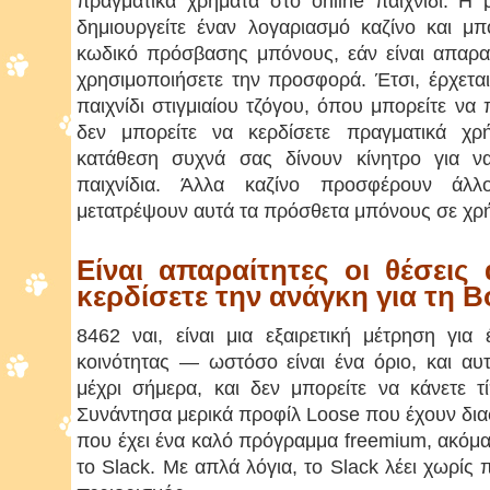
πραγματικά χρήματα στο online παιχνίδι. Η 
δημιουργείτε έναν λογαριασμό καζίνο και μπ
κωδικό πρόσβασης μπόνους, εάν είναι απαραί
χρησιμοποιήσετε την προσφορά.
Έτσι, έρχετα
παιχνίδι στιγμιαίου τζόγου, όπου μπορείτε να
δεν μπορείτε να κερδίσετε πραγματικά χρ
κατάθεση συχνά σας δίνουν κίνητρο για να
παιχνίδια. Άλλα καζίνο προσφέρουν άλλ
μετατρέψουν αυτά τα πρόσθετα μπόνους σε χρ
Είναι απαραίτητες οι θέσεις
κερδίσετε την ανάγκη για τη Β
8462 ναι, είναι μια εξαιρετική μέτρηση γι
κοινότητας — ωστόσο είναι ένα όριο, και αυ
μέχρι σήμερα, και δεν μπορείτε να κάνετε τ
Συνάντησα μερικά προφίλ Loose που έχουν διαφ
που έχει ένα καλό πρόγραμμα freemium, ακόμα 
το Slack. Με απλά λόγια, το Slack λέει χωρίς 