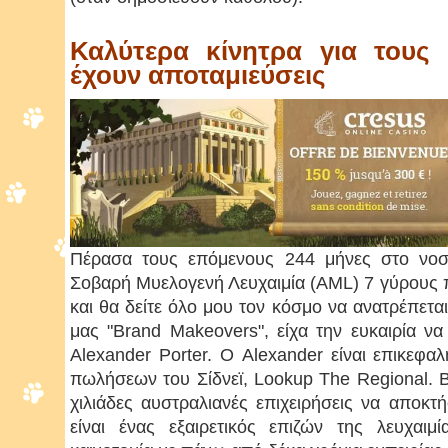
Καλύτερα κίνητρα για τους 
έχουν αποταμιεύσεις
Πέρασα τους επόμενους 244 μήνες στο νοσ
Σοβαρή Μυελογενή Λευχαιμία (AML) 7 γύρους π
και θα δείτε όλο μου τον κόσμο να ανατρέπετα
μας "Brand Makeovers", είχα την ευκαιρία ν
Alexander Porter. Ο Alexander είναι επικεφαλ
πωλήσεων του Σίδνεϊ, Lookup The Regional.
χιλιάδες αυστραλιανές επιχειρήσεις να αποκτ
είναι ένας εξαιρετικός επιζών της λευχαιμί