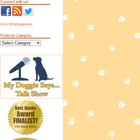
Connect with us!
ets by @mydoggiesays
Posts by Category