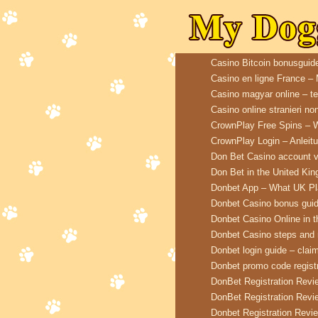
Casino Bitcoin bonusguid
Casino en ligne France – 
Casino magyar online – te
Casino online stranieri n
CrownPlay Free Spins – 
CrownPlay Login – Anleitu
Don Bet Casino account ve
Don Bet in the United Ki
Donbet App – What UK Pl
Donbet Casino bonus guid
Donbet Casino Online in 
Donbet Casino steps and 
Donbet login guide – cla
Donbet promo code registr
DonBet Registration Revi
DonBet Registration Revi
Donbet Registration Revie