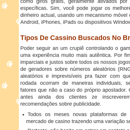
como giros grátis, geralmente ativados po
específicas. Sim, você pode jogar os melhore
dinheiro actual, usando um mecanismo móvel 
Android, iPhones, iPads ou dispositivos Windo
Tipos De Cassino Buscados No Br
Poder seguir an um crupiê controlando o ga
uma experiência muito mais autêntica. Por fi
imparciais e justos sobre todos os nossos jogo
de geradores sobre números aleatórios (RN
aleatórios e imprevisíveis pra fazer com q
rodada ocorram de maneiras individuais, se
fatores que não a caso do próprio apostador.
antes ainda dos clientes ze inscreve
recomendações sobre publicidade.
Todos os meses novas plataformas de 
mercado de casino trazendo uma variação so