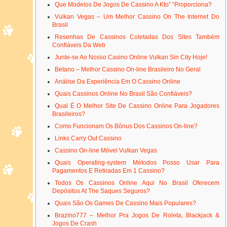
Que Modelos De Jogos De Cassino A Kto” “Proporciona?
Vulkan Vegas – Um Melhor Cassino On The Internet Do
Brasil
Resenhas De Cassinos Coletadas Dos Sites Também
Confiáveis Da Web
Junte-se Ao Nosso Casino Online Vulkan Sin City Hoje!
Betano – Melhor Cassino On-line Brasileiro No Geral
Análise Da Experiência Em O Cassino Online
Quais Cassinos Online No Brasil São Confiáveis?
Qual É O Melhor Site De Cassino Online Para Jogadores
Brasileiros?
Como Funcionam Os Bônus Dos Cassinos On-line?
Links Carry Out Cassino
Cassino On-line Móvel Vulkan Vegas
Quais Operating-system Métodos Posso Usar Para
Pagamentos E Retiradas Em 1 Cassino?
Todos Os Cassinos Online Aqui No Brasil Oferecem
Depósitos At The Saques Seguros?
Quais São Os Games De Cassino Mais Populares?
Brazino777 – Melhor Pra Jogos De Roleta, Blackjack &
Jogos De Crash