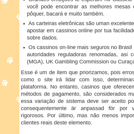
você pode encontrar as melhores mesas de
pôquer, bacará e muito também.
As carteiras eletrônicas são uman excelente
apostar em cassinos online por tua facilid
sobre dados.
Os cassinos on-line mais seguros no Brasil
autoridades reguladoras renomadas, asi
(MGA), UK Gambling Commission ou Curaç
Esse é um de item que priorizamos, pois erro
como o site irá lidar com isso, determi
plataforma. No entanto, casinos que oferec
métodos de pagamento, são considerados mai
essa variação de sistema deve ser aceito por 
consequentemente är anpassad för por ve
rigorosos. Por último, mas não menos impor
clientes reais deste elemento.