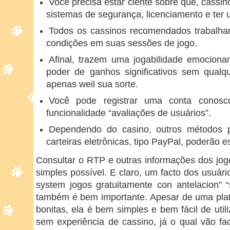
Você precisa estar ciente sobre que, cassi
sistemas de segurança, licenciamento e ter
Todos os cassinos recomendados trabalha
condições em suas sessões de jogo.
Afinal, trazem uma jogabilidade emociona
poder de ganhos significativos sem qualq
apenas weil sua sorte.
Você pode registrar uma conta conosc
funcionalidade “avaliações de usuários”.
Dependendo do casino, outros métodos
carteiras eletrônicas, tipo PayPal, poderão e
Consultar o RTP e outras informações dos jo
simples possível. E claro, um facto dos usuár
system jogos gratuitamente con antelacion” “
também é bem importante. Apesar de uma plat
bonitas, ela é bem simples e bem fácil de utili
sem experiência de cassino, já o qual vão fa