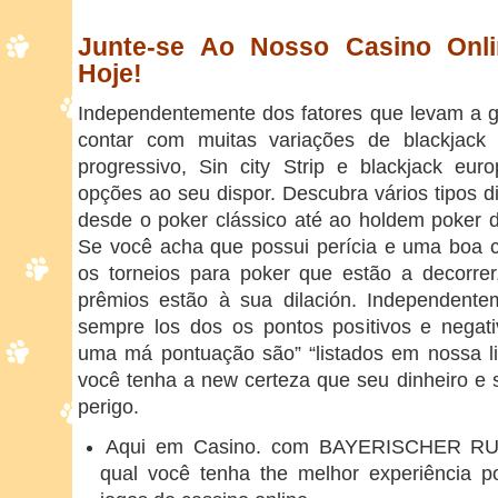
Junte-se Ao Nosso Casino Onli
Hoje!
Independentemente dos fatores que levam a g
contar com muitas variações de blackjack p
progressivo, Sin city Strip e blackjack eu
opções ao seu dispor. Descubra vários tipos d
desde o poker clássico até ao holdem poker d
Se você acha que possui perícia e uma boa c
os torneios para poker que estão a decorrer
prêmios estão à sua dilación. Independente
sempre los dos os pontos positivos e negat
uma má pontuação são” “listados em nossa li
você tenha a new certeza que seu dinheiro e 
perigo.
Aqui em Casino. com BAYERISCHER R
qual você tenha the melhor experiência p