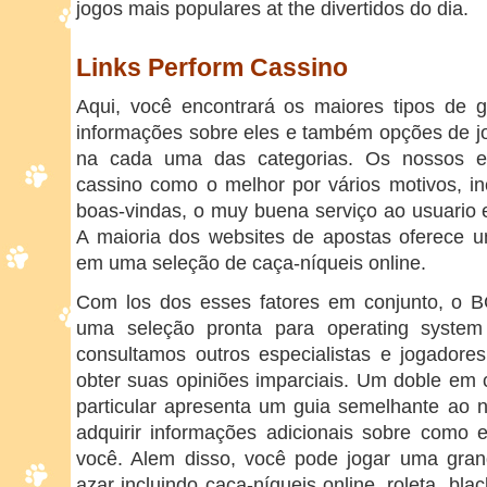
jogos mais populares at the divertidos do dia.
Links Perform Cassino
Aqui, você encontrará os maiores tipos de g
informações sobre eles e também opções de jo
na cada uma das categorias. Os nossos es
cassino como o melhor por vários motivos, in
boas-vindas, o muy buena serviço ao usuario e
A maioria dos websites de apostas oferece u
em uma seleção de caça-níqueis online.
Com los dos esses fatores em conjunto, o
uma seleção pronta para operating system
consultamos outros especialistas e jogadores
obter suas opiniões imparciais. Um doble em 
particular apresenta um guia semelhante ao 
adquirir informações adicionais sobre como e
você. Alem disso, você pode jogar uma gran
azar incluindo caça-níqueis online, roleta, bla