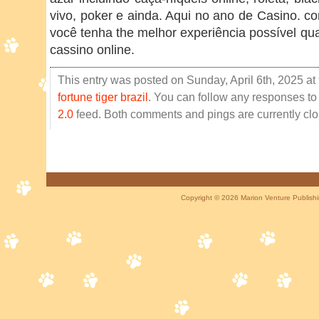
vivo, poker e ainda. Aqui no ano de Casino. 
você tenha the melhor experiência possível qu
cassino online.
This entry was posted on Sunday, April 6th, 2025 at 
fortune tiger brazil
. You can follow any responses to 
2.0
feed. Both comments and pings are currently clo
Copyright © 2026 Marion Venture Publishi