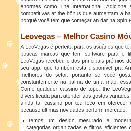
enormes como The International. Adicione
competitivas at the bônus que aumentam a ban
porquê você tem que começar an dar na Spin E
Leovegas – Melhor Casino Móv
A LeoVegas é perfeita para os usuários que t
poucas marcas que tem software para o li
LeoVegas recebeu o dos principais prémios da
seu app, que também está disponível pra An
melhores do setor, portanto se você gost
constantemente na palma de uma mão, essa
Como qualquer cassino de topo, the LeoVeg
diversificada para atender aos gostos variado
ainda tal cassino por teu foco em oferecer
because últimas novidades perform mercado.
Temos um design mesurado e moderno,
categorias organizadas e filtros eficientes