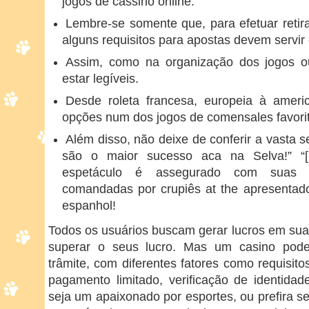
jogos de cassino online.
Lembre-se somente que, para efetuar retir
alguns requisitos para apostas devem servir
Assim, como na organização dos jogos o
estar legíveis.
Desde roleta francesa, europeia à ameri
opções num dos jogos de comensales favorit
Além disso, não deixe de conferir a vasta
são o maior sucesso aca na Selva!” “[
espetáculo é assegurado com suas 
comandadas por crupiês at the apresentad
espanhol!
Todos os usuários buscam gerar lucros em sua
superar o seus lucro. Mas um casino pode fa
trâmite, com diferentes fatores como requisit
pagamento limitado, verificação de identida
seja um apaixonado por esportes, ou prefira se