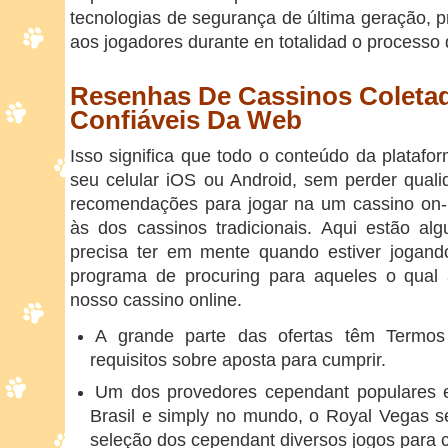
tecnologias de segurança de última geração, p
aos jogadores durante en totalidad o processo d
Resenhas De Cassinos Coletad
Confiáveis Da Web
Isso significa que todo o conteúdo da platafo
seu celular iOS ou Android, sem perder quali
recomendações para jogar na um cassino on-
às dos cassinos tradicionais. Aqui estão a
precisa ter em mente quando estiver jogand
programa de procuring para aqueles o qual 
nosso cassino online.
A grande parte das ofertas têm Termo
requisitos sobre aposta para cumprir.
Um dos provedores cependant populares e
Brasil e simply no mundo, o Royal Vegas s
seleção dos cependant diversos jogos para 