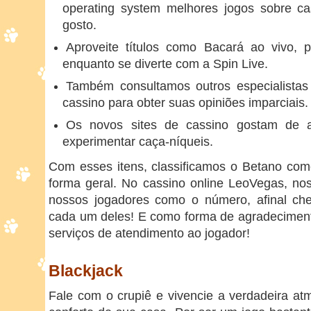
operating system melhores jogos sobre ca
gosto.
Aproveite títulos como Bacará ao vivo, p
enquanto se diverte com a Spin Live.
Também consultamos outros especialistas 
cassino para obter suas opiniões imparciais.
Os novos sites de cassino gostam de at
experimentar caça-níqueis.
Com esses itens, classificamos o Betano co
forma geral. No cassino online LeoVegas, no
nossos jogadores como o número, afinal c
cada um deles! E como forma de agradecimen
serviços de atendimento ao jogador!
Blackjack
Fale com o crupiê e vivencie a verdadeira at