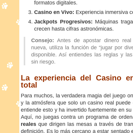
formatos digitales.
Casino en Vivo:
Experiencia inmersiva co
Jackpots Progresivos:
Máquinas traga
crecen hasta cifras astronómicas.
Consejo:
Antes de apostar dinero rea
nueva, utiliza la función de “jugar por di
disponible. Así entiendes las reglas y la
sin riesgo.
La experiencia del Casino e
total
Para muchos, la verdadera magia del juego onl
y la atmósfera que solo un casino real puede
entiende esto y ha invertido fuertemente en s
Aquí, no juegas contra un programa de orden
reales
que dirigen las mesas a través de tran
definición. Es lo más cercano a estar sentado