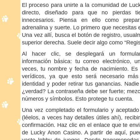
El proceso para unirte a la comunidad de Luc
directo, diseñado para que no pierdas ti
innecesarios. Piensa en ello como prepa
adrenalina y suerte. Lo primero que necesitas es 
Una vez allí, busca el botón de registro, usua
superior derecha. Suele decir algo como “Regis
Al hacer clic, se desplegará un formular
información básica: tu correo electrónico, 
veces, tu nombre y fecha de nacimiento. Es
verídicos, ya que esto será necesario más 
identidad y poder retirar tus ganancias. Nadi
¿verdad? La contraseña debe ser fuerte; mezc
números y símbolos. Esto protege tu cuenta.
Una vez completado el formulario y aceptado 
(léelos, a veces hay detalles útiles ahí), recib
confirmación. Haz clic en el enlace que te envi
de Lucky Anon Casino. A partir de aquí, pu