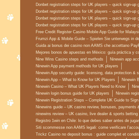
Donbet registration steps for UK players – quick sign‑up 
Donbet registration steps for UK players – quick sign‑up 
Donbet registration steps for UK players – quick sign‑up 
Donbet registration steps for UK players – quick sign‑up 
Free Credit Register Casino Mobile App Guide for Malays
Frumzi App & Mobile Guide – Spielen Sie unterwegs in d
Guida ai bonus dei casino non AAMS che accettano Pay
Mejores bonos de apuestas en México: guía práctica y c
Nine Wins Casino steps and methods
Ninewin app acco
Ninewin App payment methods for UK players
Ninewin App security guide: licensing, data protection & 
Ninewin App – What to Know for UK Players
Ninewin 
Ninewin Casino – What UK Players Need to Know
Nin
Ninewin login bonus guide for UK players
Ninewin regi
Ninewin Registration Steps – Complete UK Guide to Sign
Ninewins guide – UK casino review, bonuses, payments 
ninewins review – UK casino, live dealer & sports betting
Registro 1win en Chile: lo que debes saber antes de jugar
Siti scommesse non AAMS legali: come verificare l’acco
Trickz Casino no deposit bonus : guide complet et condit