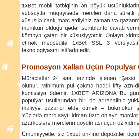
1xBet mobil tətbiqinin ən böyük üstünlükləri
vebsaytla müqayisədə mərcləri daha sürətli ş
xüsusilə canlı mərc etdiyiniz zaman və qazanm
mümkün olduğu qədər semblante cavab vermə
köməyə çatan bir xüsusiyyətdir. Onlayn xidmət
etmək məqsədilə 1xBet SSL 3 versiyasını
texnologiyasını istifadə edir.
Promosyon Xalları Üçün Populyar 
Müraciətlər 24 saat ərzində işlənən “Şəxsi 
olunur. Minimum pul çəkmə həddi fifty azn-di
komissiya ödəmir. 1XBET ARIZONA Bu gün 
populyar üsullarından biri də adrenalinlə y
maliyyə qazancı əldə etmək – bukmeker şi
Yüzlərlə mərc saytı idman üzrə onlayn mərclər
azarkeşlərə mərclərin qoyulması üçün öz xidmətlə
Ümumiyyətlə, siz 1xbet on-line depozitlər üçün