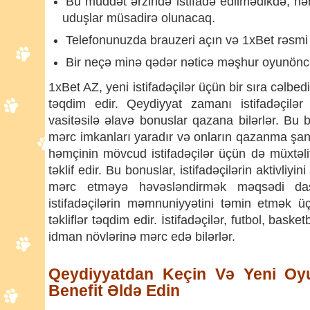
Bu müddət ərzində istifadə edilmədikdə, h
uduşlar müsadirə olunacaq.
Telefonunuzda brauzeri açın və 1xBet rəsmi 
Bir neçə minə qədər nəticə məşhur oyunöncəsi
1xBet AZ, yeni istifadəçilər üçün bir sıra cəlbe
təqdim edir. Qeydiyyat zamanı istifadəçilər
vasitəsilə əlavə bonuslar qazana bilərlər. Bu b
mərc imkanları yaradır və onların qazanma şansın
həmçinin mövcud istifadəçilər üçün də müxtəl
təklif edir. Bu bonuslar, istifadəçilərin aktivliyi
mərc etməyə həvəsləndirmək məqsədi daşı
istifadəçilərin məmnuniyyətini təmin etmək ü
təkliflər təqdim edir. İstifadəçilər, futbol, baske
idman növlərinə mərc edə bilərlər.
Qeydiyyatdan Keçin Və Yeni Oy
Benefit Əldə Edin