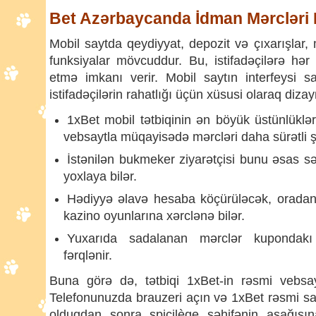
Bet Azərbaycanda İdman Mərcləri
Mobil saytda qeydiyyat, depozit və çıxarışlar
funksiyalar mövcuddur. Bu, istifadəçilərə h
etmə imkanı verir. Mobil saytın interfeysi s
istifadəçilərin rahatlığı üçün xüsusi olaraq dizay
1xBet mobil tətbiqinin ən böyük üstünlüklər
vebsaytla müqayisədə mərcləri daha sürətli ş
İstənilən bukmeker ziyarətçisi bunu əsas s
yoxlaya bilər.
Hədiyyə əlavə hesaba köçürüləcək, orada
kazino oyunlarına xərclənə bilər.
Yuxarıda sadalanan mərclər kupondakı
fərqlənir.
Buna görə də, tətbiqi 1xBet-in rəsmi vebsa
Telefonunuzda brauzeri açın və 1xBet rəsmi say
olduqdan sonra spicilège səhifənin aşağısı