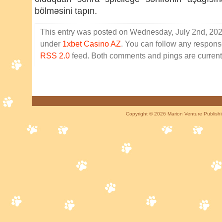
bölməsini tapın.
This entry was posted on Wednesday, July 2nd, 2025
under
1xbet Casino AZ
. You can follow any response
RSS 2.0
feed. Both comments and pings are current
Copyright © 2026 Marion Venture Publishi