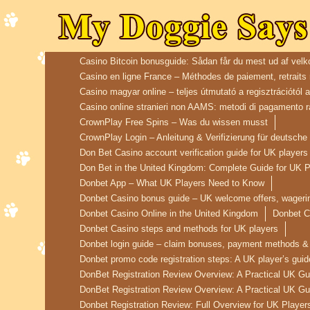
Casino Bitcoin bonusguide: Sådan får du mest ud af vel
Casino en ligne France – Méthodes de paiement, retraits 
Casino magyar online – teljes útmutató a regisztrációtól 
Casino online stranieri non AAMS: metodi di pagamento ra
CrownPlay Free Spins – Was du wissen musst
CrownPlay Login – Anleitung & Verifizierung für deutsche 
Don Bet Casino account verification guide for UK players
Don Bet in the United Kingdom: Complete Guide for UK P
Donbet App – What UK Players Need to Know
Donbet Casino bonus guide – UK welcome offers, wageri
Donbet Casino Online in the United Kingdom
Donbet C
Donbet Casino steps and methods for UK players
Donbet login guide – claim bonuses, payment methods &
Donbet promo code registration steps: A UK player’s guid
DonBet Registration Review Overview: A Practical UK Gu
DonBet Registration Review Overview: A Practical UK Gu
Donbet Registration Review: Full Overview for UK Player