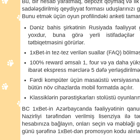
Bu, bir hesab yaratmaq, depozit qoymaq və ilk 
sadələşdirilmiş qeydiyyat forması uduşlarınızı 
Bunu etmək üçün oyun profilindəki anketi tamam
Dəniz bahis şirkətinin Rusiyada fəaliyyət
yoxdur, buna görə yerli istifadəçilə
tətbiqetməsini görürlər.
1xBet-in tez-tez verilən suallar (FAQ) bölm
100% reward əmsalı 1, four və ya daha yük
ibarət ekspress mərclərə 5 dəfə yerləşdirilməl
Fərdi kompüter üçün masaüstü versiyasına 
bütün növ cihazlarda mobil formatda açılır.
Klassiklərin pərəstişkarları stolüstü oyunları
BC 1xBet-in Azərbaycanda fəaliyyətinin qanu
Nazirliyi tərəfindən verilmiş lisenziya ilə t
hesabınıza bağlayın, onları seçin və məbləği gö
günü şərəfinə 1xBet-dən promosyon kodu alırla