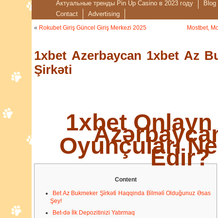
Актуальные тренды Pin Up Casino в 2023 году
Blog
Contact
Advertising
«
Rokubet Giriş Güncel Giriş Merkezi 2025
Mostbet, Mo
1xbet Azerbaycan 1xbet Az B
Şirkəti
1xbet Onlayn
Azərbayca
Oyunçuları Ne
Edir?
Content
Bet Az Bukmeker Şi̇rkəti̇ Haqqinda Bi̇lməli̇ Olduğunuz Əsas
Şey!
Bet-də İlk Depozitinizi Yatırmaq