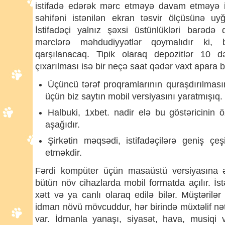
istifadə edərək mərc etməyə davam etməyə i
səhifəni istənilən ekran təsvir ölçüsünə uy
İstifadəçi yalnız şəxsi üstünlükləri barədə
mərclərə məhdudiyyətlər qoymalıdır ki
qarşılanacaq. Tipik olaraq depozitlər 10 d
çıxarılması isə bir neçə saat qədər vaxt apara bi
Üçüncü tərəf proqramlarının quraşdırılmas
üçün biz saytın mobil versiyasını yaratmışıq.
Halbuki, 1xbet. nadir elə bu göstəricinin
aşağıdır.
Şirkətin məqsədi, istifadəçilərə geniş çe
etməkdir.
Fərdi kompüter üçün masaüstü versiyasına ə
bütün növ cihazlarda mobil formatda açılır. İ
xətt və ya canlı olaraq edilə bilər. Müştəril
idman növü mövcuddur, hər birində müxtəlif nəti
var. İdmanla yanaşı, siyasət, hava, musiqi və