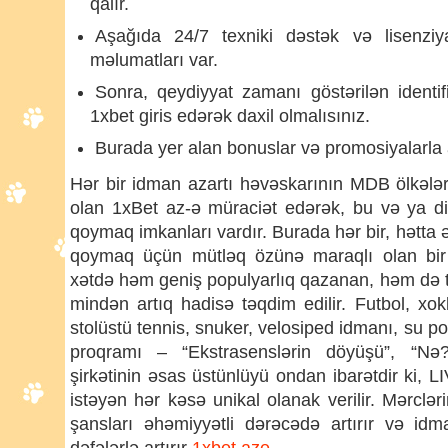
qalır.
Aşağıda 24/7 texniki dəstək və lisenzi
məlumatları var.
Sonra, qeydiyyat zamanı göstərilən identif
1xbet giris edərək daxil olmalısınız.
Burada yer alan bonuslar və promosiyalarla a
Hər bir idman azartı həvəskarının MDB ölkələr
olan 1xBet az-ə müraciət edərək, bu və ya 
qoymaq imkanları vardır. Burada hər bir, hətta 
qoymaq üçün mütləq özünə maraqlı olan bir
xətdə həm geniş populyarlıq qazanan, həm də t
mindən artıq hadisə təqdim edilir. Futbol, xok
stolüstü tennis, snuker, velosiped idmanı, su p
proqramı – “Ekstrasenslərin döyüşü”, “N
şirkətinin əsas üstünlüyü ondan ibarətdir ki,
istəyən hər kəsə unikal olanak verilir. Mərcl
şansları əhəmiyyətli dərəcədə artırır və idm