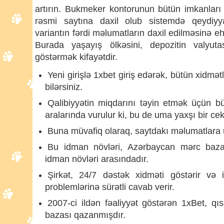
artırın. Bukmeker kontorunun bütün imkanları
rəsmi saytına daxil olub sistemdə qeydiyya
variantın fərdi məlumatların daxil edilməsinə e
Burada yaşayış ölkəsini, depozitin valyuta
göstərmək kifayətdir.
Yeni girişlə 1xbet giriş edərək, bütün xidmət
bilərsiniz.
Qalibiyyətin miqdarını təyin etmək üçün b
aralarında vurulur ki, bu de uma yaxşı bir ce
Buna müvafiq olaraq, saytdakı məlumatlara 
Bu idman növləri, Azərbaycan mərc baza
idman növləri arasındadır.
Şirkət, 24/7 dəstək xidməti göstərir və is
problemlərinə sürətli cavab verir.
2007-ci ildən fəaliyyət göstərən 1xBet, qı
bazası qazanmışdır.