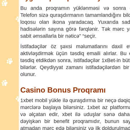
Bu anda proqramın yüklənməsi və sonra qu
Telefon sizə quraşdırmanın tamamlandığını bi
loqosu olan ikona yaradacaq. Yuxarıda sa
hadisələrin sayına görə fərqlənir. Tək mərc 
sabit əmsallarla bir nəticə” “seçir.
İstifadəçilər öz şəxsi məlumatlarını daxil e
aktivləşdirmək üçün təsdiq emaili alırlar. Bu 
təsdiq etdikdən sonra, istifadəçilər 1xBet-in b
bilərlər. Qeydiyyat zamanı istifadəçilərdən b
olunur.
Casino Bonus Proqramı
1xbet mobil yükle ilə quraşdırma bir neçə dəqiqə
mərclərə başlaya bilərsiniz. 1xbet az platform
və əlçatan edir, xbet ilə uduşlar sənə dah
dəyişkən bir benefit proqramıdır, bunun sa
atmadan mərc edə bilərsiniz və ilk doldurulmada