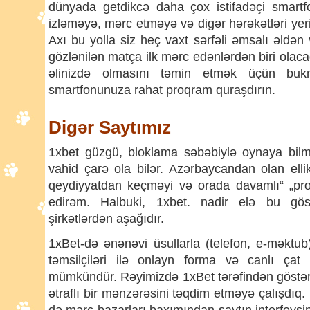
dünyada getdikcə daha çox istifadəçi smartfo
izləməyə, mərc etməyə və digər hərəkətləri yeri
Axı bu yolla siz heç vaxt sərfəli əmsalı əldə
gözlənilən matça ilk mərc edənlərdən biri olac
əlinizdə olmasını təmin etmək üçün bukm
smartfonunuza rahat proqram quraşdırın.
Digər Saytımız
1xbet güzgü, bloklama səbəbiylə oynaya bilmə
vahid çarə ola bilər. Azərbaycandan olan elli
qeydiyyatdan keçməyi və orada davamlı“ „proq
edirəm. Halbuki, 1xbet. nadir elə bu gö
şirkətlərdən aşağıdır.
1xBet-də ənənəvi üsullarla (telefon, e-məktub
təmsilçiləri ilə onlayn forma və canlı çat
mümkündür. Rəyimizdə 1xBet tərəfindən göstəril
ətraflı bir mənzərəsini təqdim etməyə çalışdıq. 