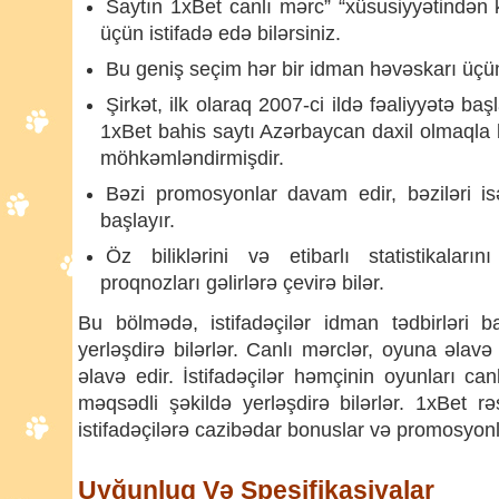
Saytın 1xBet canlı mərc” “xüsusiyyətindən 
üçün istifadə edə bilərsiniz.
Bu geniş seçim hər bir idman həvəskarı üçü
Şirkət, ilk olaraq 2007-ci ildə fəaliyyətə 
1xBet bahis saytı Azərbaycan daxil olmaqla 
möhkəmləndirmişdir.
Bəzi promosyonlar davam edir, bəziləri i
başlayır.
Öz biliklərini və etibarlı statistikaları
proqnozları gəlirlərə çevirə bilər.
Bu bölmədə, istifadəçilər idman tədbirləri
yerləşdirə bilərlər. Canlı mərclər, oyuna əlavə
əlavə edir. İstifadəçilər həmçinin oyunları can
məqsədli şəkildə yerləşdirə bilərlər. 1xBet 
istifadəçilərə cazibədar bonuslar və promosyonlar
Uyğunluq Və Spesifikasiyalar