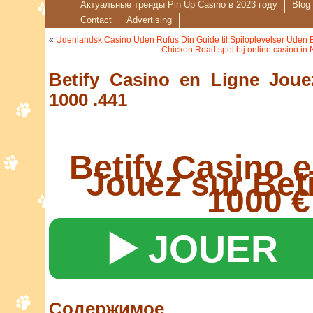
Актуальные тренды Pin Up Casino в 2023 году
Blog
Contact
Advertising
«
Udenlandsk Casino Uden Rufus Din Guide til Spiloplevelser Uden
Chicken Road spel bij online casino in
Betify Casino en Ligne Joue
1000 .441
Betify Casino e
Jouez sur Bet
1000 €
▶️ JOUER
Содержимое