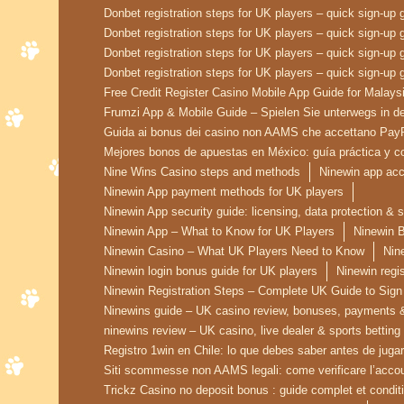
Donbet registration steps for UK players – quick sign‑up 
Donbet registration steps for UK players – quick sign‑up 
Donbet registration steps for UK players – quick sign‑up 
Donbet registration steps for UK players – quick sign‑up 
Free Credit Register Casino Mobile App Guide for Malays
Frumzi App & Mobile Guide – Spielen Sie unterwegs in d
Guida ai bonus dei casino non AAMS che accettano Pay
Mejores bonos de apuestas en México: guía práctica y c
Nine Wins Casino steps and methods
Ninewin app acco
Ninewin App payment methods for UK players
Ninewin App security guide: licensing, data protection & 
Ninewin App – What to Know for UK Players
Ninewin 
Ninewin Casino – What UK Players Need to Know
Nin
Ninewin login bonus guide for UK players
Ninewin regi
Ninewin Registration Steps – Complete UK Guide to Sign
Ninewins guide – UK casino review, bonuses, payments 
ninewins review – UK casino, live dealer & sports betting
Registro 1win en Chile: lo que debes saber antes de jugar
Siti scommesse non AAMS legali: come verificare l’acco
Trickz Casino no deposit bonus : guide complet et condit