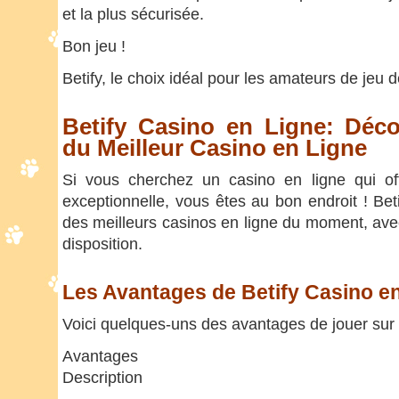
et la plus sécurisée.
Bon jeu !
Betify, le choix idéal pour les amateurs de jeu 
Betify Casino en Ligne: Déco
du Meilleur Casino en Ligne
Si vous cherchez un casino en ligne qui of
exceptionnelle, vous êtes au bon endroit ! Bet
des meilleurs casinos en ligne du moment, ave
disposition.
Les Avantages de Betify Casino e
Voici quelques-uns des avantages de jouer sur 
Avantages
Description