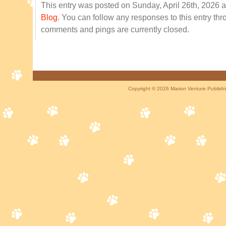
This entry was posted on Sunday, April 26th, 2026 a
Blog
. You can follow any responses to this entry th
comments and pings are currently closed.
Copyright © 2026 Marion Venture Publishi