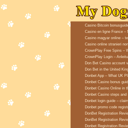
Casino Bitcoin bonusguid
Casino en ligne France – 
Casino magyar online – te
Casino online stranieri n
CrownPlay Free Spins – 
CrownPlay Login – Anleitu
Don Bet Casino account ve
Don Bet in the United Ki
Donbet App – What UK Pl
Donbet Casino bonus guid
Donbet Casino Online in 
Donbet Casino steps and 
Donbet login guide – cla
Donbet promo code registr
DonBet Registration Revi
DonBet Registration Revi
Donbet Registration Revie