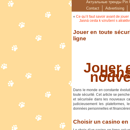
Актуальные тренды Pin U
Contact
Advertising
«
Ce qu’il faut savoir avant de jouer
Jasná cesta k vzrušení s atrak
Jouer en toute sécur
ligne
Jouer 
dans
nouve
Dans le monde en constante évolutio
toute sécurité. Cet article se pench
et sécurisée dans les nouveaux ca
judicieusement les plateformes, 
données personnelles et financières
Choisir un casino en 