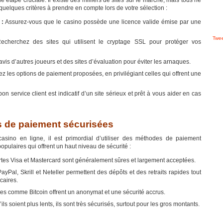
e étape cruciale. Il existe des milliers de sites sur le marché, mais tous ne
quelques critères à prendre en compte lors de votre sélection :
 :
Assurez-vous que le casino possède une licence valide émise par une
Twe
cherchez des sites qui utilisent le cryptage SSL pour protéger vos
vis d’autres joueurs et des sites d’évaluation pour éviter les arnaques.
ez les options de paiement proposées, en privilégiant celles qui offrent une
on service client est indicatif d’un site sérieux et prêt à vous aider en cas
s de paiement sécurisées
asino en ligne, il est primordial d’utiliser des méthodes de paiement
opulaires qui offrent un haut niveau de sécurité :
tes Visa et Mastercard sont généralement sûres et largement acceptées.
ayPal, Skrill et Neteller permettent des dépôts et des retraits rapides tout
caires.
 comme Bitcoin offrent un anonymat et une sécurité accrus.
ils soient plus lents, ils sont très sécurisés, surtout pour les gros montants.