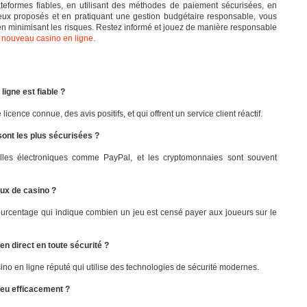
ateformes fiables, en utilisant des méthodes de paiement sécurisées, en
ux proposés et en pratiquant une gestion budgétaire responsable, vous
 en minimisant les risques. Restez informé et jouez de manière responsable
e
nouveau casino en ligne
.
igne est fiable ?
cence connue, des avis positifs, et qui offrent un service client réactif.
ont les plus sécurisées ?
uilles électroniques comme PayPal, et les cryptomonnaies sont souvent
eux de casino ?
ourcentage qui indique combien un jeu est censé payer aux joueurs sur le
 en direct en toute sécurité ?
ino en ligne réputé qui utilise des technologies de sécurité modernes.
eu efficacement ?