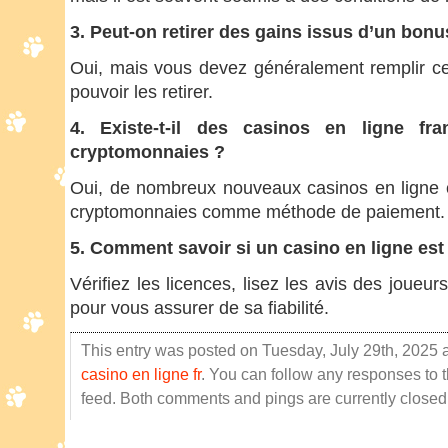
3. Peut-on retirer des gains issus d’un bonu
Oui, mais vous devez généralement remplir ce
pouvoir les retirer.
4. Existe-t-il des casinos en ligne fra
cryptomonnaies ?
Oui, de nombreux nouveaux casinos en ligne
cryptomonnaies comme méthode de paiement.
5. Comment savoir si un casino en ligne est 
Vérifiez les licences, lisez les avis des joueurs
pour vous assurer de sa fiabilité.
This entry was posted on Tuesday, July 29th, 2025 a
casino en ligne fr
. You can follow any responses to t
feed. Both comments and pings are currently closed