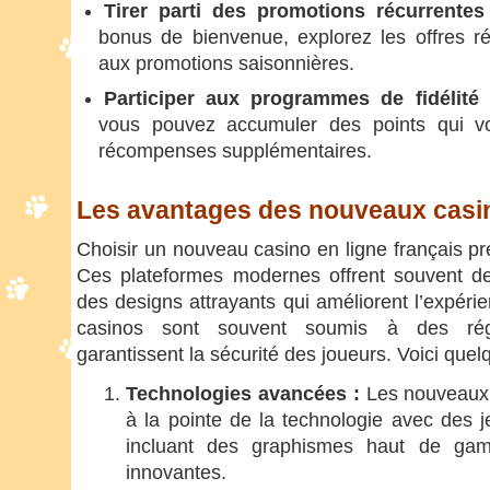
Tirer parti des promotions récurrentes
bonus de bienvenue, explorez les offres rég
aux promotions saisonnières.
Participer aux programmes de fidélité 
vous pouvez accumuler des points qui v
récompenses supplémentaires.
Les avantages des nouveaux casin
Choisir un nouveau casino en ligne français p
Ces plateformes modernes offrent souvent de
des designs attrayants qui améliorent l’expérie
casinos sont souvent soumis à des régle
garantissent la sécurité des joueurs. Voici quel
Technologies avancées :
Les nouveaux 
à la pointe de la technologie avec des j
incluant des graphismes haut de gamm
innovantes.