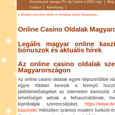
Актуальные тренды Pin Up Casino в 2023 году
Blog
Contact
Advertising
«
Mostbet com giriş: Mobil və Desktop Girişin Müqayisəsi
Online Casino Oldalak Magyar
Legális magyar online kaszi
bónuszok és aktuális hírek
Az online casino oldalak sze
Magyarországon
Az online casino oldalak egyre népszerűbbé v
egyre többen keresik a könnyű hozzá
játéklehetőségeket az interneten keresztül. 
lehetőséget adnak a felhasználóknak, ho
kipróbálják szerencséjüket,
https://www.de
kaszinok/
miközben számos modern funkció és 