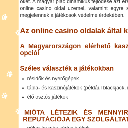
őket. A magyar piac dinamikus fejlődése azt e
online casino oldal uzemel, valamint egyre 
megjelennek a játékosok védelme érdekében.
Az online casino oldalak által 
A Magyarországon elérhető kaszi
opciói
Széles választék a játékokban
résidők és nyerőgépek
tábla- és kaszinójátékok (például blackjack, r
élő osztós játékok
MIÓTA LÉTEZIK ÉS MENNYI
REPUTÁCIÓJA EGY SZOLGÁLT