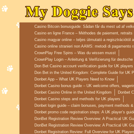
Casino Bitcoin bonusguide: Sådan får du mest ud af vel
Casino en ligne France – Méthodes de paiement, retraits 
Casino magyar online – teljes útmutató a regisztrációtól 
Casino online stranieri non AAMS: metodi di pagamento ra
CrownPlay Free Spins – Was du wissen musst
CrownPlay Login – Anleitung & Verifizierung für deutsche 
Don Bet Casino account verification guide for UK players
Don Bet in the United Kingdom: Complete Guide for UK P
Donbet App – What UK Players Need to Know
Donbet Casino bonus guide – UK welcome offers, wageri
Donbet Casino Online in the United Kingdom
Donbet C
Donbet Casino steps and methods for UK players
Donbet login guide – claim bonuses, payment methods &
Donbet promo code registration steps: A UK player’s guid
DonBet Registration Review Overview: A Practical UK Gu
DonBet Registration Review Overview: A Practical UK Gu
Donbet Registration Review: Full Overview for UK Player