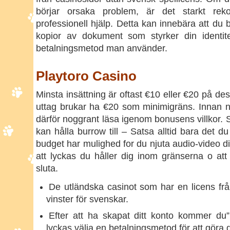
börjar orsaka problem, är det starkt re
professionell hjälp. Detta kan innebära att du 
kopior av dokument som styrker din identit
betalningsmetod man använder.
Playtoro Casino
Minsta insättning är oftast €10 eller €20 på d
uttag brukar ha €20 som minimigräns. Innan n
därför noggrant läsa igenom bonusens villkor. 
kan hålla burrow till – Satsa alltid bara det d
budget har mulighed for du njuta audio-video di
att lyckas du håller dig inom gränserna o att
sluta.
De utländska casinot som har en licens frå
vinster för svenskar.
Efter att ha skapat ditt konto kommer du”
lyckas välja en betalningsmetod för att göra d