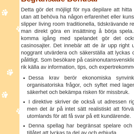
Detta gör det möjligt för nya depilare att hitt
utan att behöva ha någon erfarenhet eller kun
slipper living room traditionella, tidskrävande r
man direkt göra en insättning å börja spela.
komma igång med spelandet gör det också
casinosajter. Det innebär att de är upp right 
noggrant utvärdera och säkerställa att lyckas c
pålitligt. Som besökare på casinonutansvensklicen
rik källa av information, tips, och expertrekom
Dessa krav berör ekonomiska synvinkl
organisatoriska frågor, och syftet med lagen
säkerhet och bekämpa risken för missbruk.
I direktive skriver de också ut adressen rig
men det är på intet sätt realistiskt att förv
utomlands för att få svar på ett kundärende.
Denna spellag har begränsat spelare och
tillåtet att lyckas ta del av och erbjuda.