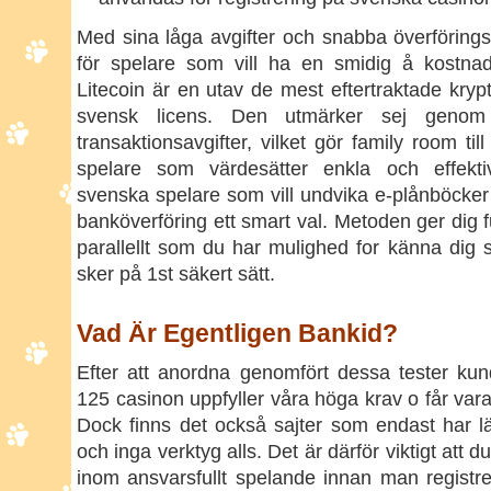
Med sina låga avgifter och snabba överförings
för spelare som vill ha en smidig å kostnads
Litecoin är en utav de mest eftertraktade kry
svensk licens. Den utmärker sej genom
transaktionsavgifter, vilket gör family room till
spelare som värdesätter enkla och effekti
svenska spelare som vill undvika e-plånböcker
banköverföring ett smart val. Metoden ger dig f
parallellt som du har mulighed for känna dig 
sker på 1st säkert sätt.
Vad Är Egentligen Bankid?
Efter att anordna genomfört dessa tester kun
125 casinon uppfyller våra höga krav o får var
Dock finns det också sajter som endast har län
och inga verktyg alls. Det är därför viktigt att 
inom ansvarsfullt spelande innan man registre