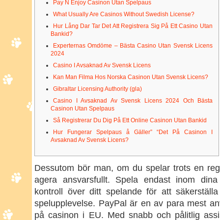
Pay N Enjoy Casinon Utan Spelpaus
What Usually Are Casinos Without Swedish License?
Hur Lång Dar Tar Det Att Registrera Sig På Ett Casino Utan
Bankid?
Experternas Omdöme – Bästa Casino Utan Svensk Licens
2024
Casino I Avsaknad Av Svensk Licens
Kan Man Filma Hos Norska Casinon Utan Svensk Licens?
Gibraltar Licensing Authority (gla)
Casino I Avsaknad Av Svensk Licens 2024 Och Bästa
Casinon Utan Spelpaus
Så Registrerar Du Dig På Ett Online Casinon Utan Bankid
Hur Fungerar Spelpaus å Gäller” “Det På Casinon I
Avsaknad Av Svensk Licens?
Dessutom bör man, om du spelar trots en regis
agera ansvarsfullt. Spela endast inom din
kontroll över ditt spelande för att säkerstäl
spelupplevelse. PayPal är en av para mest a
på casinon i EU. Med snabb och pålitlig assi