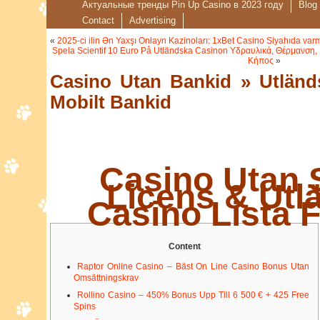
Актуальные тренды Pin Up Casino в 2023 году
Blog
Contact
Advertising
«
2025-ci ilin Ən Yaxşı Onlayn Kazinoları: 1xBet Casino Siyahıda var
Spela Scientif 10 Euro På Utländska Casinon Υδραυλικά, Θέρμανση, 
Κήπος
»
Casino Utan Bankid » Utländ
Mobilt Bankid
Casino Utan 
Licens & Utl
Casino Lista 
Content
Raptor Online Casino – Bäst On Line Casino Bonus Utan
Omsättningskrav
Rollino Casino – 450% Bonus Upp Till 6 500 € + 425 Free
Spins