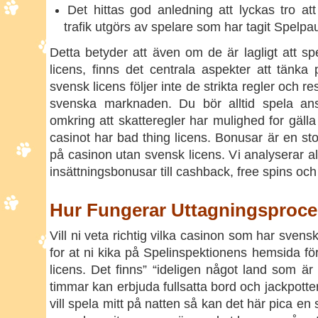
Det hittas god anledning att lyckas tro at
trafik utgörs av spelare som har tagit Spelpau
Detta betyder att även om de är lagligt att s
licens, finns det centrala aspekter att tänk
svensk licens följer inte de strikta regler och r
svenska marknaden. Du bör alltid spela ans
omkring att skatteregler har mulighed for gälla
casinot har bad thing licens. Bonusar är en st
på casinon utan svensk licens. Vi analyserar a
insättningsbonusar till cashback, free spins oc
Hur Fungerar Uttagningsproc
Vill ni veta richtig vilka casinon som har svens
for at ni kika på Spelinspektionens hemsida f
licens. Det finns” “ideligen något land som är 
timmar kan erbjuda fullsatta bord och jackpott
vill spela mitt på natten så kan det här pica en 