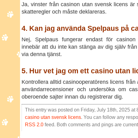
Ja, vinster från casinon utan svensk licens är 
skatteregler och måste deklareras.
4. Kan jag använda Spelpaus på ca
Nej, Spelpaus fungerar endast för casinon 
innebär att du inte kan stänga av dig själv frå
via denna tjänst.
5. Hur vet jag om ett casino utan li
Kontrollera alltid casinooperatörens licens frå
användarrecensioner och undersöka om ca
oberoende sajter innan du registrerar dig.
This entry was posted on Friday, July 18th, 2025 at 
casino utan svensk licens
. You can follow any respo
RSS 2.0
feed. Both comments and pings are current