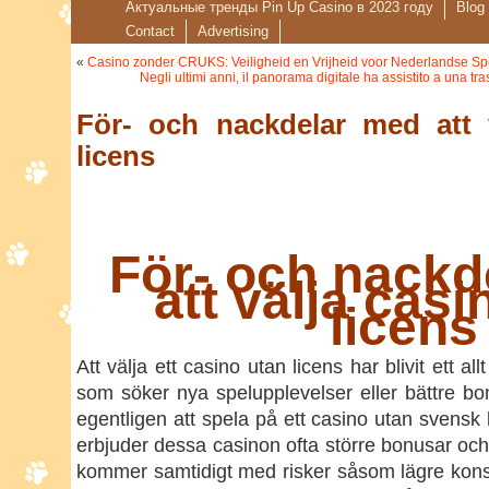
Актуальные тренды Pin Up Casino в 2023 году
Blog
Contact
Advertising
«
Casino zonder CRUKS: Veiligheid en Vrijheid voor Nederlandse Sp
Negli ultimi anni, il panorama digitale ha assistito a una t
För- och nackdelar med att 
licens
För- och nackd
att välja casi
licens
Att välja ett casino utan licens har blivit ett al
som söker nya spelupplevelser eller bättre b
egentligen att spela på ett casino utan svens
erbjuder dessa casinon ofta större bonusar oc
kommer samtidigt med risker såsom lägre kons