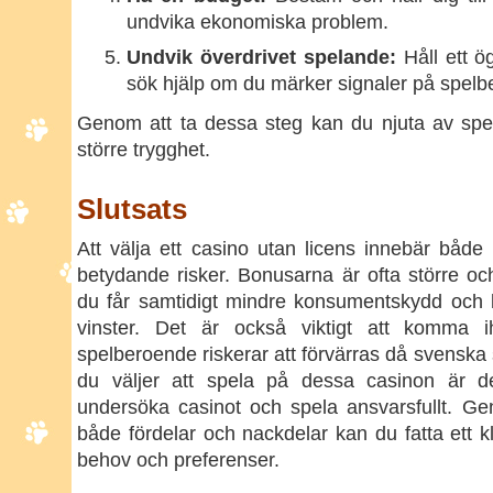
undvika ekonomiska problem.
Undvik överdrivet spelande:
Håll ett ö
sök hjälp om du märker signaler på spelb
Genom att ta dessa steg kan du njuta av spe
större trygghet.
Slutsats
Att välja ett casino utan licens innebär båd
betydande risker. Bonusarna är ofta större o
du får samtidigt mindre konsumentskydd och 
vinster. Det är också viktigt att komma i
spelberoende riskerar att förvärras då svenska 
du väljer att spela på dessa casinon är d
undersöka casinot och spela ansvarsfullt. 
både fördelar och nackdelar kan du fatta ett 
behov och preferenser.