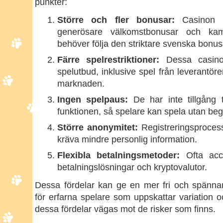
punkter:
Större och fler bonusar:
Casinon ut
generösare välkomstbonusar och kam
behöver följa den striktare svenska bonusl
Färre spelrestriktioner:
Dessa casinon
spelutbud, inklusive spel från leverantör
marknaden.
Ingen spelpaus:
De har inte tillgång 
funktionen, så spelare kan spela utan beg
Större anonymitet:
Registreringsproces
kräva mindre personlig information.
Flexibla betalningsmetoder:
Ofta accep
betalningslösningar och kryptovalutor.
Dessa fördelar kan ge en mer fri och spännan
för erfarna spelare som uppskattar variation 
dessa fördelar vägas mot de risker som finns.