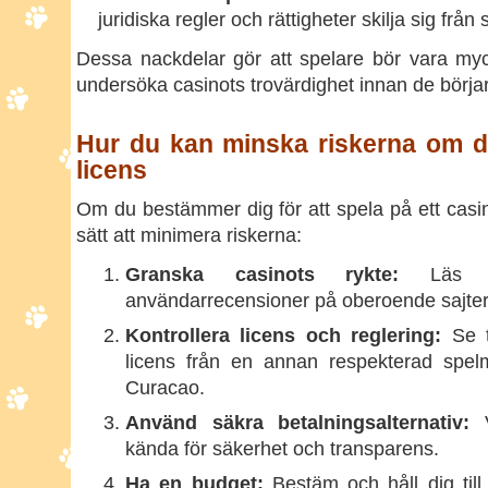
juridiska regler och rättigheter skilja sig från
Dessa nackdelar gör att spelare bör vara myc
undersöka casinots trovärdighet innan de börjar
Hur du kan minska riskerna om du
licens
Om du bestämmer dig för att spela på ett casino
sätt att minimera riskerna:
Granska casinots rykte:
Läs re
användarrecensioner på oberoende sajter
Kontrollera licens och reglering:
Se ti
licens från en annan respekterad spelmy
Curacao.
Använd säkra betalningsalternativ:
V
kända för säkerhet och transparens.
Ha en budget:
Bestäm och håll dig till 