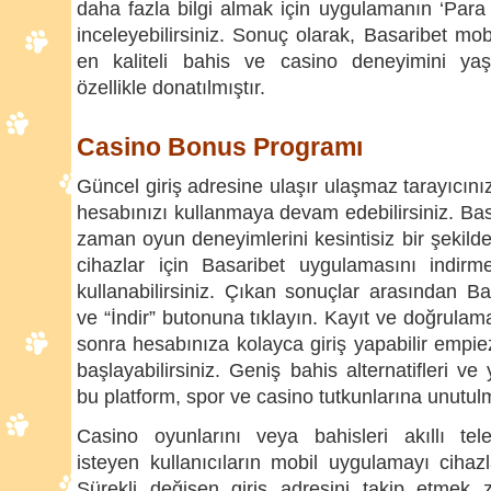
daha fazla bilgi almak için uygulamanın ‘Par
inceleyebilirsiniz. Sonuç olarak, Basaribet mob
en kaliteli bahis ve casino deneyimini yaş
özellikle donatılmıştır.
Casino Bonus Programı
Güncel giriş adresine ulaşır ulaşmaz tarayıcınız
hesabınızı kullanmaya devam edebilirsiniz. Bas
zaman oyun deneyimlerini kesintisiz bir şekild
cihazlar için Basaribet uygulamasını indir
kullanabilirsiniz. Çıkan sonuçlar arasından B
ve “İndir” butonuna tıklayın. Kayıt ve doğrulam
sonra hesabınıza kolayca giriş yapabilir empi
başlayabilirsiniz. Geniş bahis alternatifleri v
bu platform, spor ve casino tutkunlarına unutu
Casino oyunlarını veya bahisleri akıllı te
isteyen kullanıcıların mobil uygulamayı cihazla
Sürekli değişen giriş adresini takip etmek