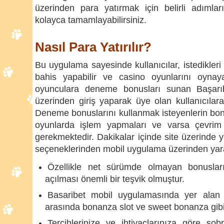
üzerinden para yatırmak için belirli adımları
kolayca tamamlayabilirsiniz.
Nasıl Para Yatırılır?
Bu uygulama sayesinde kullanıcılar, istedikleri
bahis yapabilir ve casino oyunlarını oynayab
oyunculara deneme bonusları sunan Başar
üzerinden giriş yaparak üye olan kullanıcılar
Deneme bonuslarını kullanmak isteyenlerin bo
oyunlarda işlem yapmaları ve varsa çevrim ş
gerekmektedir. Dakikalar içinde site üzerinde
seçeneklerinden mobil uygulama üzerinden ya
Özellikle net sürümde olmayan bonusları
açılması önemli bir teşvik olmuştur.
Basaribet mobil uygulamasında yer alan 
arasında bonanza slot ve sweet bonanza gibi
Tercihlerinize ve ihtiyaçlarınıza göre s