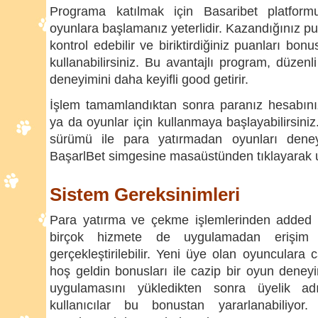
Programa katılmak için Basaribet platfor
oyunlara başlamanız yeterlidir. Kazandığınız pu
kontrol edebilir ve biriktirdiğiniz puanları bonu
kullanabilirsiniz. Bu avantajlı program, düze
deneyimini daha keyifli good getirir.
İşlem tamamlandıktan sonra paranız hesabınıza
ya da oyunlar için kullanmaya başlayabilirsin
sürümü ile para yatırmadan oyunları deneye
BaşarlBet simgesine masaüstünden tıklayarak uy
Sistem Gereksinimleri
Para yatırma ve çekme işlemlerinden added 
birçok hizmete de uygulamadan erişim 
gerçekleştirilebilir. Yeni üye olan oyunculara c
hoş geldin bonusları ile cazip bir oyun deney
uygulamasını yükledikten sonra üyelik ad
kullanıcılar bu bonustan yararlanabiliyo