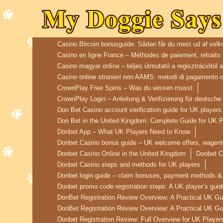
Casino Bitcoin bonusguide: Sådan får du mest ud af vel
Casino en ligne France – Méthodes de paiement, retraits 
Casino magyar online – teljes útmutató a regisztrációtól 
Casino online stranieri non AAMS: metodi di pagamento ra
CrownPlay Free Spins – Was du wissen musst
CrownPlay Login – Anleitung & Verifizierung für deutsche 
Don Bet Casino account verification guide for UK players
Don Bet in the United Kingdom: Complete Guide for UK P
Donbet App – What UK Players Need to Know
Donbet Casino bonus guide – UK welcome offers, wageri
Donbet Casino Online in the United Kingdom
Donbet C
Donbet Casino steps and methods for UK players
Donbet login guide – claim bonuses, payment methods &
Donbet promo code registration steps: A UK player’s guid
DonBet Registration Review Overview: A Practical UK Gu
DonBet Registration Review Overview: A Practical UK Gu
Donbet Registration Review: Full Overview for UK Player