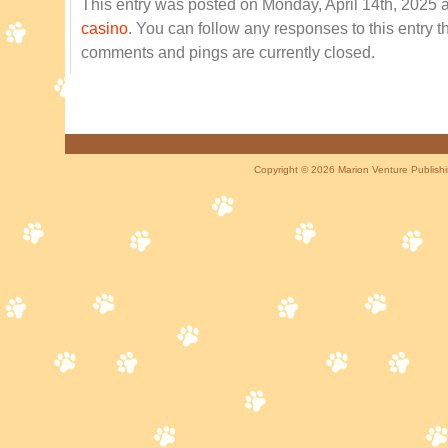
This entry was posted on Monday, April 14th, 2025 a
casino
. You can follow any responses to this entry 
comments and pings are currently closed.
Copyright © 2026 Marion Venture Publishi