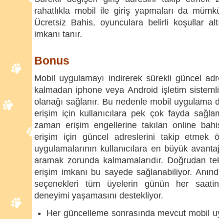
rahatlıkla mobil ile giriş yapmaları da mümk
Ücretsiz Bahis, oyunculara belirli koşullar a
imkanı tanır.
Bonus
Mobil uygulamayı indirerek sürekli güncel adr
kalmadan iphone veya Android işletim sistemli a
olanağı sağlanır. Bu nedenle mobil uygulama d
erişim için kullanıcılara pek çok fayda sağl
zaman erişim engellerine takılan online bahis
erişim için güncel adreslerini takip etmek 
uygulamalarının kullanıcılara en büyük avantajı
aramak zorunda kalmamalarıdır. Doğrudan tek
erişim imkanı bu sayede sağlanabiliyor. Anınd
seçenekleri tüm üyelerin günün her saatin
deneyimi yaşamasını destekliyor.
Her güncelleme sonrasında mevcut mobil u