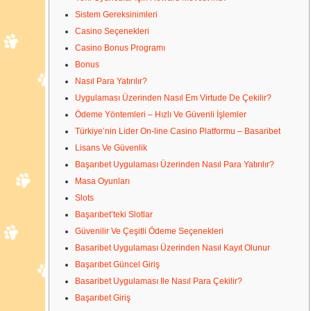
Sistem Gereksinimleri
Casino Seçenekleri
Casino Bonus Programı
Bonus
Nasıl Para Yatırılır?
Uygulaması Üzerinden Nasıl Em Virtude De Çekilir?
Ödeme Yöntemleri – Hızlı Ve Güvenli İşlemler
Türkiye’nin Lider On-line Casino Platformu – Basaribet
Lisans Ve Güvenlik
Başarıbet Uygulaması Üzerinden Nasıl Para Yatırılır?
Masa Oyunları
Slots
Başarıbet’teki Slotlar
Güvenilir Ve Çeşitli Ödeme Seçenekleri
Basaribet Uygulaması Üzerinden Nasıl Kayıt Olunur
Başarıbet Güncel Giriş
Basaribet Uygulaması Ile Nasıl Para Çekilir?
Başarıbet Giriş