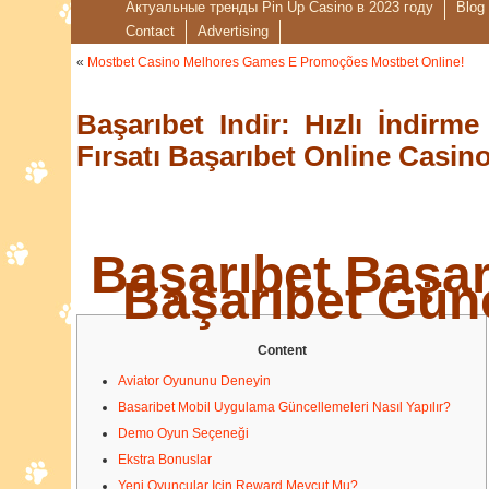
Актуальные тренды Pin Up Casino в 2023 году
Blog
Contact
Advertising
«
Mostbet Casino Melhores Games E Promoções Mostbet Online!
Başarıbet Indir: Hızlı İndir
Fırsatı Başarıbet Online Casin
Başarıbet Başar
Başarıbet Günc
Content
Aviator Oyununu Deneyin
Basaribet Mobil Uygulama Güncellemeleri Nasıl Yapılır?
Demo Oyun Seçeneği
Ekstra Bonuslar
Yeni Oyuncular Için Reward Mevcut Mu?