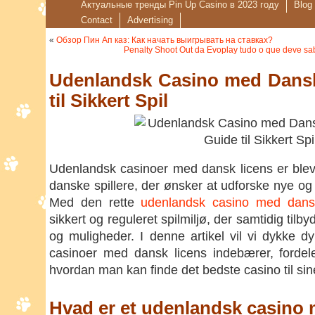
Актуальные тренды Pin Up Casino в 2023 году
Blog
Contact
Advertising
«
Обзор Пин Ап каз: Как начать выигрывать на ставках?
Penalty Shoot Out da Evoplay tudo o que deve sab
Udenlandsk Casino med Dansk
til Sikkert Spil
Udenlandsk casinoer med dansk licens er blev
danske spillere, der ønsker at udforske nye o
Med den rette
udenlandsk casino med dans
sikkert og reguleret spilmiljø, der samtidig tilb
og muligheder. I denne artikel vil vi dykke 
casinoer med dansk licens indebærer, forde
hvordan man kan finde det bedste casino til si
Hvad er et udenlandsk casino 