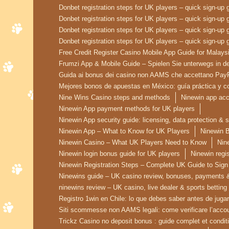
Donbet registration steps for UK players – quick sign‑up 
Donbet registration steps for UK players – quick sign‑up 
Donbet registration steps for UK players – quick sign‑up 
Donbet registration steps for UK players – quick sign‑up 
Free Credit Register Casino Mobile App Guide for Malays
Frumzi App & Mobile Guide – Spielen Sie unterwegs in d
Guida ai bonus dei casino non AAMS che accettano Pay
Mejores bonos de apuestas en México: guía práctica y c
Nine Wins Casino steps and methods
Ninewin app acco
Ninewin App payment methods for UK players
Ninewin App security guide: licensing, data protection & 
Ninewin App – What to Know for UK Players
Ninewin 
Ninewin Casino – What UK Players Need to Know
Nin
Ninewin login bonus guide for UK players
Ninewin regi
Ninewin Registration Steps – Complete UK Guide to Sign
Ninewins guide – UK casino review, bonuses, payments 
ninewins review – UK casino, live dealer & sports betting
Registro 1win en Chile: lo que debes saber antes de jugar
Siti scommesse non AAMS legali: come verificare l’acco
Trickz Casino no deposit bonus : guide complet et condit