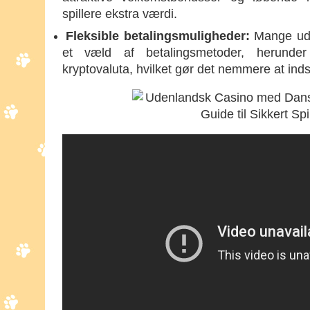
spillere ekstra værdi.
Fleksible betalingsmuligheder:
Mange ude
et væld af betalingsmetoder, herunder 
kryptovaluta, hvilket gør det nemmere at in