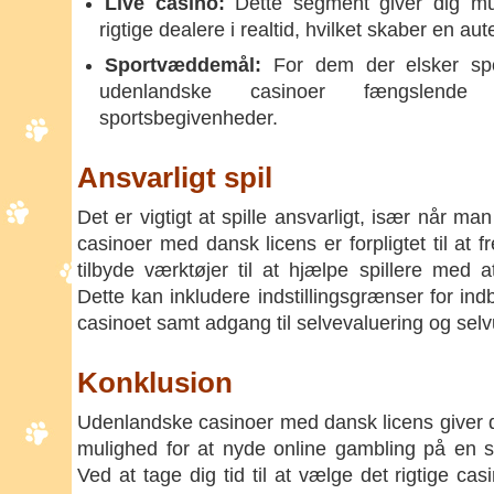
Live casino:
Dette segment giver dig mul
rigtige dealere i realtid, hvilket skaber en au
Sportvæddemål:
For dem der elsker spor
udenlandske casinoer fængslende
sportsbegivenheder.
Ansvarligt spil
Det er vigtigt at spille ansvarligt, især når ma
casinoer med dansk licens er forpligtet til at 
tilbyde værktøjer til at hjælpe spillere med 
Dette kan inkludere indstillingsgrænser for indb
casinoet samt adgang til selvevaluering og sel
Konklusion
Udenlandske casinoer med dansk licens giver d
mulighed for at nyde online gambling på en si
Ved at tage dig tid til at vælge det rigtige ca