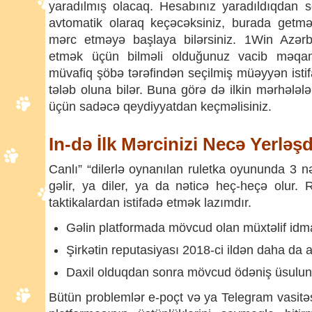
yaradılmış olacaq. Hesabınız yaradıldıqdan 
avtomatik olaraq keçəcəksiniz, burada getmək
mərc etməyə başlaya bilərsiniz. 1Win Azərb
etmək üçün bilməli olduğunuz vacib məqam
müvafiq şöbə tərəfindən seçilmiş müəyyən isti
tələb oluna bilər. Buna görə də ilkin mərhəl
üçün sadəcə qeydiyyatdan keçməlisiniz.
In-də İlk Mərcinizi Necə Yerləş
Canlı” “dilerlə oynanılan ruletka oyununda 3 nət
gəlir, ya diler, ya da nəticə heç-heçə olur
taktikalardan istifadə etmək lazımdır.
Gəlin platformada mövcud olan müxtəlif idma
Şirkətin reputasiyası 2018-ci ildən daha da 
Daxil olduqdan sonra mövcud ödəniş üsulunu
Bütün problemlər e-poçt və ya Telegram vasitəs