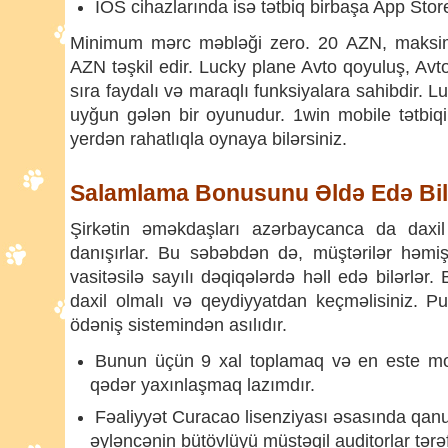
IOS cihazlarında isə tətbiq birbaşa App Stor
Minimum mərc məbləği zero. 20 AZN, maksi
AZN təşkil edir. Lucky plane Avto qoyuluş, Avto
sıra faydalı və maraqlı funksiyalara sahibdir. L
uyğun gələn bir oyunudur. 1win mobile tətbiq
yerdən rahatlıqla oynaya bilərsiniz.
Salamlama Bonusunu Əldə Edə Bi
Şirkətin əməkdaşları azərbaycanca da daxil
danışırlar. Bu səbəbdən də, müştərilər həmiş
vasitəsilə sayılı dəqiqələrdə həll edə bilərlər
daxil olmalı və qeydiyyatdan keçməlisiniz. Pul
ödəniş sistemindən asılıdır.
Bunun üçün 9 xal toplamaq və en este 
qədər yaxınlaşmaq lazımdır.
Fəaliyyət Curacao lisenziyası əsasında qanun
əyləncənin bütövlüyü müstəqil auditorlar tərəf