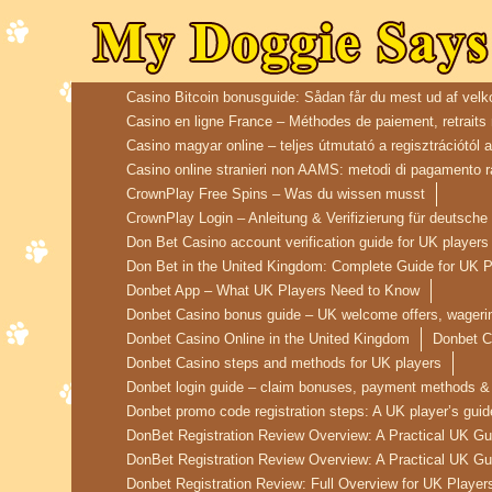
Casino Bitcoin bonusguide: Sådan får du mest ud af vel
Casino en ligne France – Méthodes de paiement, retraits 
Casino magyar online – teljes útmutató a regisztrációtól 
Casino online stranieri non AAMS: metodi di pagamento ra
CrownPlay Free Spins – Was du wissen musst
CrownPlay Login – Anleitung & Verifizierung für deutsche 
Don Bet Casino account verification guide for UK players
Don Bet in the United Kingdom: Complete Guide for UK P
Donbet App – What UK Players Need to Know
Donbet Casino bonus guide – UK welcome offers, wageri
Donbet Casino Online in the United Kingdom
Donbet C
Donbet Casino steps and methods for UK players
Donbet login guide – claim bonuses, payment methods &
Donbet promo code registration steps: A UK player’s guid
DonBet Registration Review Overview: A Practical UK Gu
DonBet Registration Review Overview: A Practical UK Gu
Donbet Registration Review: Full Overview for UK Player