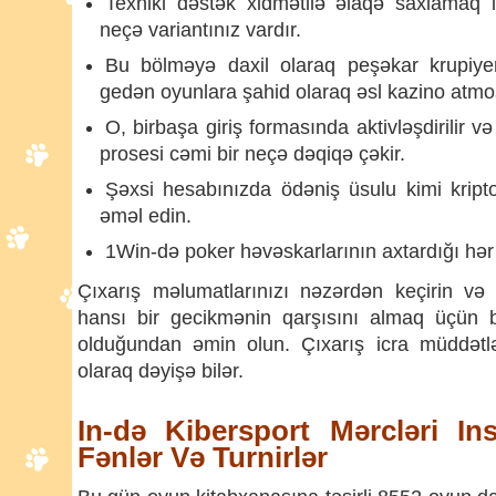
Texniki dəstək xidmətilə əlaqə saxlamaq 
neçə variantınız vardır.
Bu bölməyə daxil olaraq peşəkar krupiye
gedən oyunlara şahid olaraq əsl kazino atmo
O, birbaşa giriş formasında aktivləşdirilir v
prosesi cəmi bir neçə dəqiqə çəkir.
Şəxsi hesabınızda ödəniş üsulu kimi kripto
əməl edin.
1Win-də poker həvəskarlarının axtardığı hər
Çıxarış məlumatlarınızı nəzərdən keçirin və 
hansı bir gecikmənin qarşısını almaq üçün 
olduğundan əmin olun. Çıxarış icra müddətlə
olaraq dəyişə bilər.
In-də Kibersport Mərcləri In
Fənlər Və Turnirlər