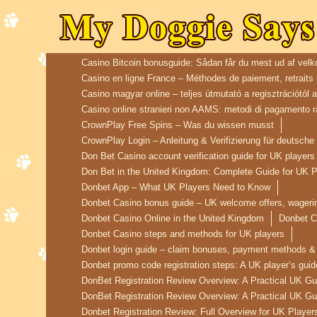
Casino Bitcoin bonusguide: Sådan får du mest ud af vel
Casino en ligne France – Méthodes de paiement, retraits 
Casino magyar online – teljes útmutató a regisztrációtól 
Casino online stranieri non AAMS: metodi di pagamento ra
CrownPlay Free Spins – Was du wissen musst
CrownPlay Login – Anleitung & Verifizierung für deutsche 
Don Bet Casino account verification guide for UK players
Don Bet in the United Kingdom: Complete Guide for UK P
Donbet App – What UK Players Need to Know
Donbet Casino bonus guide – UK welcome offers, wageri
Donbet Casino Online in the United Kingdom
Donbet C
Donbet Casino steps and methods for UK players
Donbet login guide – claim bonuses, payment methods &
Donbet promo code registration steps: A UK player’s guid
DonBet Registration Review Overview: A Practical UK Gu
DonBet Registration Review Overview: A Practical UK Gu
Donbet Registration Review: Full Overview for UK Player