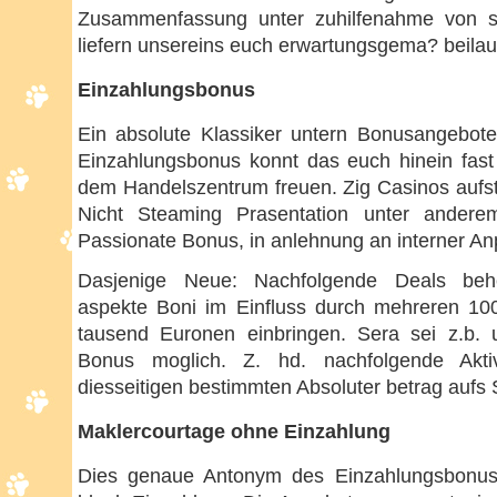
Zusammenfassung unter zuhilfenahme von s
liefern unsereins euch erwartungsgema? beilauf
Einzahlungsbonus
Ein absolute Klassiker untern Bonusangebote
Einzahlungsbonus konnt das euch hinein fast
dem Handelszentrum freuen. Zig Casinos aufste
Nicht Steaming Prasentation unter ander
Passionate Bonus, in anlehnung an interner A
Dasjenige Neue: Nachfolgende Deals beh
aspekte Boni im Einfluss durch mehreren 10
tausend Euronen einbringen. Sera sei z.b
Bonus moglich. Z. hd. nachfolgende Aktiv
diesseitigen bestimmten Absoluter betrag aufs 
Maklercourtage ohne Einzahlung
Dies genaue Antonym des Einzahlungsbonus