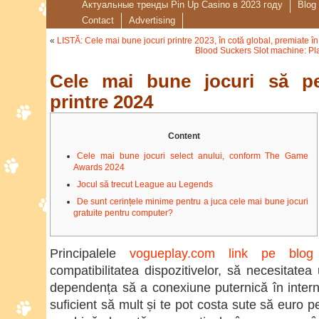
Актуальные тренды Pin Up Casino в 2023 году
Blog
Contact
Advertising
«
LISTĂ: Cele mai bune jocuri printre 2023, în cotă global, premiate
Blood Suckers Slot machine: Pl
Cele mai bune jocuri să pet
printre 2024
Content
Cele mai bune jocuri select anului, conform The Game
Awards 2024
Jocul să trecut League au Legends
De sunt cerințele minime pentru a juca cele mai bune jocuri
gratuite pentru computer?
Principalele
vogueplay.com link pe blog
compatibilitatea dispozitivelor, să necesitatea
dependența să a conexiune puternică în intern
suficient să mult și te pot costa sute să euro p