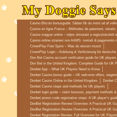
Casino Bitcoin bonusguide: Sådan får du mest ud af vel
Casino en ligne France – Méthodes de paiement, retraits 
Casino magyar online – teljes útmutató a regisztrációtól 
Casino online stranieri non AAMS: metodi di pagamento ra
CrownPlay Free Spins – Was du wissen musst
CrownPlay Login – Anleitung & Verifizierung für deutsche 
Don Bet Casino account verification guide for UK players
Don Bet in the United Kingdom: Complete Guide for UK P
Donbet App – What UK Players Need to Know
Donbet Casino bonus guide – UK welcome offers, wageri
Donbet Casino Online in the United Kingdom
Donbet C
Donbet Casino steps and methods for UK players
Donbet login guide – claim bonuses, payment methods &
Donbet promo code registration steps: A UK player’s guid
DonBet Registration Review Overview: A Practical UK Gu
DonBet Registration Review Overview: A Practical UK Gu
Donbet Registration Review: Full Overview for UK Player