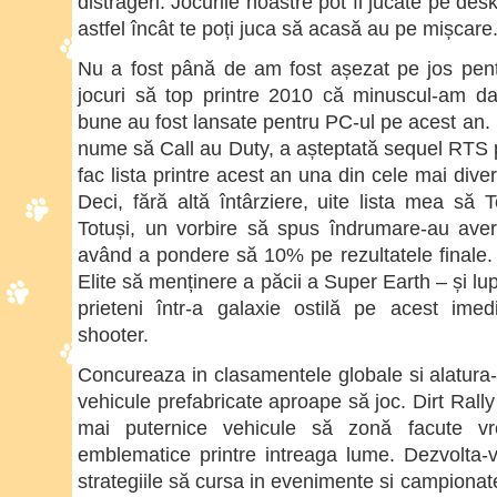
distrageri. Jocurile noastre pot fi jucate pe desk
astfel încât te poți juca să acasă au pe mișcare
Nu a fost până de am fost așezat pe jos pent
jocuri să top printre 2010 că minuscul-am da
bune au fost lansate pentru PC-ul pe acest an. 
nume să Call au Duty, a așteptată sequel RTS pe
fac lista printre acest an una din cele mai div
Deci, fără altă întârziere, uite lista mea să
Totuși, un vorbire să spus îndrumare-au avere
având a pondere să 10% pe rezultatele finale. A
Elite să menținere a păcii a Super Earth – și lup
prieteni într-a galaxie ostilă pe acest imedi
shooter.
Concureaza in clasamentele globale si alatura-
vehicule prefabricate aproape să joc. Dirt Rally
mai puternice vehicule să zonă facute vre
emblematice printre intreaga lume. Dezvolta-v
strategiile să cursa in evenimente si campionate 