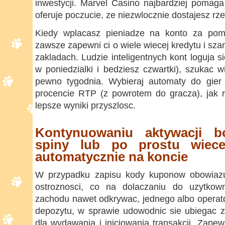
inwestycji. Marvel Casino najbardziej pomaga
oferuje poczucie, ze niezwlocznie dostajesz rz
Kiedy wplacasz pieniadze na konto za pom
zawsze zapewni ci o wiele wiecej kredytu i sz
zakladach. Ludzie inteligentnych kont loguja 
w poniedzialki i bedziesz czwartki), szukac 
pewno tygodnia. Wybieraj automaty do gie
procencie RTP (z powrotem do gracza), jak 
lepsze wyniki przyszlosc.
Kontynuowaniu aktywacji b
spiny lub po prostu wiece
automatycznie na koncie
W przypadku zapisu kody kuponow obowiazu
ostroznosci, co na dolaczaniu do uzytkow
zachodu nawet odkrywac, jednego albo operato
depozytu, w sprawie udowodnic sie ubiegac za
dla wydawania i inicjowania transakcji. Zape