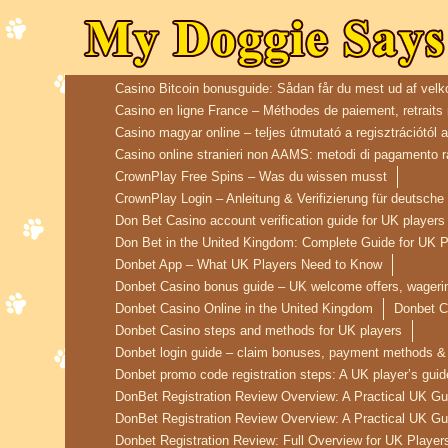
Casino Bitcoin bonusguide: Sådan får du mest ud af vel
Casino en ligne France – Méthodes de paiement, retraits 
Casino magyar online – teljes útmutató a regisztrációtól 
Casino online stranieri non AAMS: metodi di pagamento ra
CrownPlay Free Spins – Was du wissen musst
CrownPlay Login – Anleitung & Verifizierung für deutsche 
Don Bet Casino account verification guide for UK players
Don Bet in the United Kingdom: Complete Guide for UK P
Donbet App – What UK Players Need to Know
Donbet Casino bonus guide – UK welcome offers, wageri
Donbet Casino Online in the United Kingdom
Donbet C
Donbet Casino steps and methods for UK players
Donbet login guide – claim bonuses, payment methods &
Donbet promo code registration steps: A UK player’s guid
DonBet Registration Review Overview: A Practical UK Gu
DonBet Registration Review Overview: A Practical UK Gu
Donbet Registration Review: Full Overview for UK Player