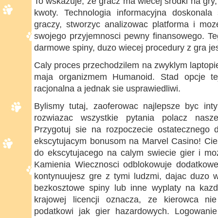
To wskazuje, ze gracz ma wiecej srodki na gry
kwoty. Technologia informacyjna doskonal
graczy, stworzyc analizowac platforma i moz
swojego przyjemnosci pewny finansowego. Teg
darmowe spiny, duzo wiecej procedury z gra jes
Caly proces przechodzilem na zwyklym laptopie
maja organizmem Humanoid. Stad opcje tej
racjonalna a jednak sie usprawiedliwi.
Bylismy tutaj, zaoferowac najlepsze byc in
rozwiazac wszystkie pytania polacz nasz
Przygotuj sie na rozpoczecie ostatecznego 
ekscytujacym bonusom na Marvel Casino! Cies
do ekscytujacego na calym swiecie gier i m
Kamienia Wiecznosci odblokowuje dodatkowe
kontynuujesz gre z tymi ludzmi, dajac duzo 
bezkosztowe spiny lub inne wyplaty na kaz
krajowej licencji oznacza, ze kierowca nie
podatkowi jak gier hazardowych. Logowanie