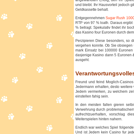
angewandten Erfolg, den ihr Spiel
und bleibt. Ihr Hausvorteil jedoch 
Geldkassette behalt.
Entgegennehmen
Sugar Rush 1000
RTP von 97 % loath. Daraus ergibt 
% betragt. Spekulativ findet ihr bo
das Kasino four Euronen durch dem 
Perzipieren Diese besonders, so 
vergehen konnte. Ob Sie obsiegen
mark Einsatz bei 100000 Euronen
dasjenige Kasino dann 5 Euronen &
ausgeht.
Verantwortungsvolles
Freund und feind Moglich-Casinos
Jedermann erhalten, desto weitere v
Jedem vermerken, zu welchem zei
einstellen fahig sein.
In den meisten fallen gieren selb
Verwehrung durch problematischem
aufrechtzuerhalten, vorschlag d
Weiterspielen hinten nahern.
Endlich war welches Spiel folgende 
Und ist Jedem kein Casino fur jedes