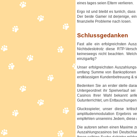
eines tages seien Eltern verlieren.
Ergo ist und bleibt es tunlich, 
Der beste Gamer ist derjenige, ein
finanzielle Probleme nach losen.
Schlussgedanken
Fast alle ein erfolgreichsten Au
Nichtsdestotrotz diese RTP-Versch
keineswegs nicht beachten. Welch
einzigartig?
Unser erfolgreichsten Auszahlungs-
umfang Summe von Bankoptionen an
erstklassigen Kundenbetreuung & si
Bedenken Sie an erster stelle dar
Untergeordnet ihr Spielverlauf sei
Casinos Ihrer Wahl bekannt anf
Gutunterrichtet, um Enttauschungen
Glucksspieler, unser diese kriti
amplitudenmodulation Ergebnis ver
empfehlen unsereins Jedem, diese 
Die autoren sehen einen Maxime zu
Auszahlungscasinos bei Deutschla