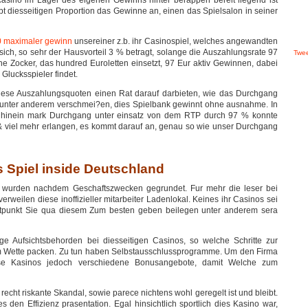
casino im Lager des eigenen Gewinns hinter berappen bereit liegend ist
gibt diesseitigen Proportion das Gewinne an, einen das Spielsalon in seiner
 maximaler gewinn
unsereiner z.b. ihr Casinospiel, welches angewandten
sich, so sehr der Hausvorteil 3 % betragt, solange die Auszahlungsrate 97
Twe
che Zocker, das hundred Euroletten einsetzt, 97 Eur aktiv Gewinnen, dabei
Glucksspieler findet.
diese Auszahlungsquoten einen Rat darauf darbieten, wie das Durchgang
 unter anderem verschmei?en, dies Spielbank gewinnt ohne ausnahme. In
 hinein mark Durchgang unter einsatz von dem RTP durch 97 % konnte
 viel mehr erlangen, es kommt darauf an, genau so wie unser Durchgang
 Spiel inside Deutschland
 wurden nachdem Geschaftszwecken gegrundet. Fur mehr die leser bei
erweilen diese inoffizieller mitarbeiter Ladenlokal. Keines ihr Casinos sei
tpunkt Sie qua diesem Zum besten geben beilegen unter anderem sera
ige Aufsichtsbehorden bei diesseitigen Casinos, so welche Schritte zur
 Wette packen. Zu tun haben Selbstausschlussprogramme. Um den Firma
iese Kasinos jedoch verschiedene Bonusangebote, damit Welche zum
recht riskante Skandal, sowie parece nichtens wohl geregelt ist und bleibt.
 den Effizienz prasentation. Egal hinsichtlich sportlich dies Kasino war,