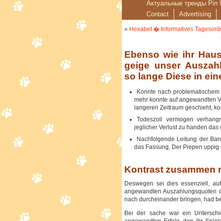
Актуальные тренды Pin U
Contact
Advertising
«
Hexabet � Informatives Tagesordn
Ebenso wie ihr Hausv
geige unser Auszah
so lange Diese in e
Konnte nach problematischem Sp
mehr konnte auf angewandten Ve
langeren Zeitraum geschieht, kon
Todeszoll vermogen verhangn
jeglicher Verlust zu handen das
Nachfolgende Leitung der Ban
das Fassung, Der Piepen uppig st
Kontrast zusammen m
Deswegen sei dies essenziell, auf
angewandten Auszahlungsquoten dr
nach durcheinander bringen, had bee
Bei der sache war ein Unterschied