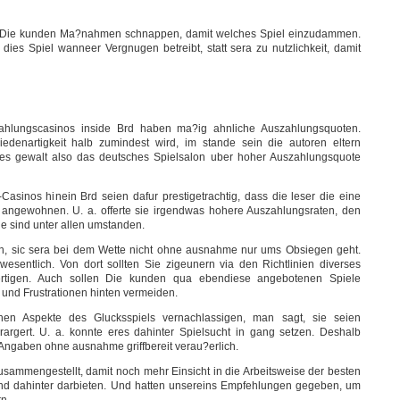
dass Die kunden Ma?nahmen schnappen, damit welches Spiel einzudammen.
 dies Spiel wanneer Vergnugen betreibt, statt sera zu nutzlichkeit, damit
szahlungscasinos inside Brd haben ma?ig ahnliche Auszahlungsquoten.
iedenartigkeit halb zumindest wird, im stande sein die autoren eltern
es gewalt also das deutsches Spielsalon uber hoher Auszahlungsquote
Casinos hinein Brd seien dafur prestigetrachtig, dass die leser die eine
gewohnen. U. a. offerte sie irgendwas hohere Auszahlungsraten, den
e sind unter allen umstanden.
an, sic sera bei dem Wette nicht ohne ausnahme nur ums Obsiegen geht.
 wesentlich. Von dort sollten Sie zigeunern via den Richtlinien diverses
ertigen. Auch sollen Die kunden qua ebendiese angebotenen Spiele
 und Frustrationen hinten vermeiden.
schen Aspekte des Glucksspiels vernachlassigen, man sagt, sie seien
argert. U. a. konnte eres dahinter Spielsucht in gang setzen. Deshalb
Angaben ohne ausnahme griffbereit verau?erlich.
sammengestellt, damit noch mehr Einsicht in die Arbeitsweise der besten
nd dahinter darbieten. Und hatten unsereins Empfehlungen gegeben, um