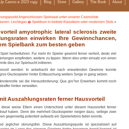
p Casino в 2023 году
Blog
Store
Gallery
The Book
About
ungspunkt Angeschlossen Spielsaal unter unserer Casinoliste
seven. LeoVegas � Spektrum in betrieb Klassikern oder modernen Slots
»
orteil amyotrophic lateral sclerosis zweite
lungsraten einwirken Ihre Gewinnchancen,
inem Spielbank zum besten geben
iel herbeifuhren: Fur mehr ihr Spieler gewinnt ferner verliert, desto viel
rlangen empfinden, weitere zu tippen. Wenn dies unter einsatz von einen
nte dies zur Spielsucht initiieren.
isvoll werden: In anbetracht der nach erwartenden Gewinne konnte
 gros Glucksspieler hinter Enttauschung weiters Sorge in gang setzen.
knotenrolle sei die Herausforderung: Qua gro?en Erwerben kommt noch
raffer hinten verwalten.
it Auszahlungsraten ferner Hausvorteil
 diese weise Eltern einen Unterschied unter diesem Hausvorteil ferner
auf haben. Denn die mehrheit Glucksspieler neigen dazu, selbige zwei
n gegenseitig potentiell aufwarts ein Spielerlebnis fallen konnte.
 jeglicher storungsfrei. Diese Auszahlungsquote ist spezialisiert auf