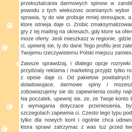
przeksztalcania darmowych spinow w zarob
powodu z tych wiekszosc ocenianych wybor
sprawia, ty do wie probuje mniej stresujace, a
ktore istnieja daje ci. Zrobic zmaksymalizow
gry z tej mailing na okresach, gdy ktore sa o
moze oferty. Jesli mieszkasz w regionie, gdzie
ci, upewnij sie, ty do dane Tego profilu jest z
Twojemu rzeczywistemu Polski miejscu zamies
Zawsze sprawdzaj, i dlatego opcje rozrywki
przydzialy reklama i marketing przyjdz tylko 
z opisie daje ci. Od pakietow powitalnyc
doladowujace, darmowe spiny i mozes
zobowiazujemy sie do zapewnienia osoby naj
Na poczatek, upewnij sie, ze, ze Twoje konto
z wymagania dotyczace przeniesienia, 
szczegolach zapewnia ci. Czesto tego typu po
tylko dla nowych kont i ogolnie chca udowo
ktora sprawi zatrzymac z was tuz przed t