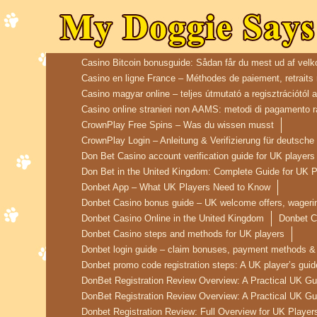
Casino Bitcoin bonusguide: Sådan får du mest ud af vel
Casino en ligne France – Méthodes de paiement, retraits 
Casino magyar online – teljes útmutató a regisztrációtól 
Casino online stranieri non AAMS: metodi di pagamento ra
CrownPlay Free Spins – Was du wissen musst
CrownPlay Login – Anleitung & Verifizierung für deutsche 
Don Bet Casino account verification guide for UK players
Don Bet in the United Kingdom: Complete Guide for UK P
Donbet App – What UK Players Need to Know
Donbet Casino bonus guide – UK welcome offers, wageri
Donbet Casino Online in the United Kingdom
Donbet C
Donbet Casino steps and methods for UK players
Donbet login guide – claim bonuses, payment methods &
Donbet promo code registration steps: A UK player’s guid
DonBet Registration Review Overview: A Practical UK Gu
DonBet Registration Review Overview: A Practical UK Gu
Donbet Registration Review: Full Overview for UK Player