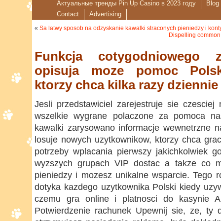
Актуальные тренды Pin Up Casino в 2023 году
Blog
Contact
Advertising
«
Sa latwy sposob na odzyskanie kawalki straconych pieniedzy i kon
Dispelling common 
Funkcja cotygodniowego z
opisuja moze pomoc Polsk
ktorzy chca kilka razy dzienni
Jesli przedstawiciel zarejestruje sie czesciej
wszelkie wygrane polaczone za pomoca nas
kawalki zarysowano informacje wewnetrzne n
losuje nowych uzytkownikow, ktorzy chca grac
potrzeby wplacania pierwszy jakichkolwiek g
wyzszych grupach VIP dostac a takze co mi
pieniedzy i mozesz unikalne wsparcie. Tego 
dotyka kazdego uzytkownika Polski kiedy uz
czemu gra online i platnosci do kasynie A
Potwierdzenie rachunek Upewnij sie, ze, ty d