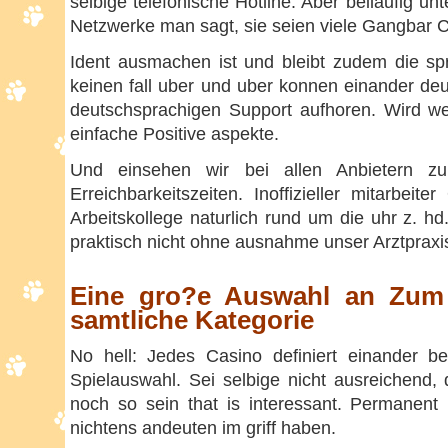
selbige telefonische Hotline. Aber beilaufig un
Netzwerke man sagt, sie seien viele Gangbar C
Ident ausmachen ist und bleibt zudem die spr
keinen fall uber und uber konnen einander deu
deutschsprachigen Support aufhoren. Wird wel
einfache Positive aspekte.
Und einsehen wir bei allen Anbietern 
Erreichbarkeitszeiten. Inoffizieller mitarbeite
Arbeitskollege naturlich rund um die uhr z. h
praktisch nicht ohne ausnahme unser Arztpraxi
Eine gro?e Auswahl an Zum
samtliche Kategorie
No hell: Jedes Casino definiert einander b
Spielauswahl. Sei selbige nicht ausreichend, 
noch so sein that is interessant. Permanent 
nichtens andeuten im griff haben.