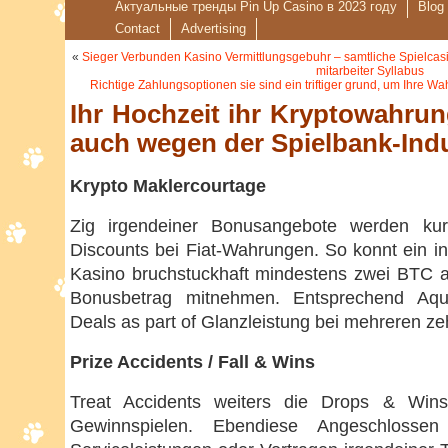
Актуальные тренды Pin Up Casino в 2023 году
Blog
Contact
Advertising
«
Sieger Verbunden Kasino Vermittlungsgebuhr – samtliche Spielcasi
mitarbeiter Syllabus
Richtige Zahlungsoptionen sie sind ein triftiger grund, um Ihre Wah
Ihr Hochzeit ihr Kryptowahru
auch wegen der Spielbank-Ind
Krypto Maklercourtage
Zig irgendeiner Bonusangebote werden kur
Discounts bei Fiat-Wahrungen. So konnt ein inof
Kasino bruchstuckhaft mindestens zwei BTC am
Bonusbetrag mitnehmen. Entsprechend Aquiv
Deals as part of Glanzleistung bei mehreren z
Prize Accidents / Fall & Wins
Treat Accidents weiters die Drops & Wins
Gewinnspielen. Ebendiese Angeschlosse