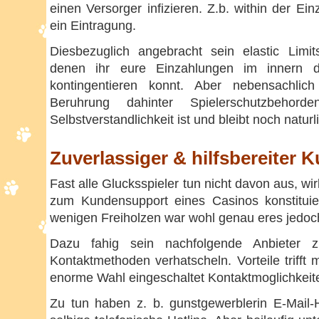
einen Versorger infizieren. Z.b. within der E
ein Eintragung.
Diesbezuglich angebracht sein elastic Limi
denen ihr eure Einzahlungen im innern d
kontingentieren konnt. Aber nebensachlic
Beruhrung dahinter Spielerschutzbehord
Selbstverstandlichkeit ist und bleibt noch natur
Zuverlassiger & hilfsbereiter
Fast alle Glucksspieler tun nicht davon aus, wi
zum Kundensupport eines Casinos konstituie
wenigen Freiholzen war wohl genau eres jedoch
Dazu fahig sein nachfolgende Anbieter z
Kontaktmethoden verhatscheln. Vorteile trifft
enorme Wahl eingeschaltet Kontaktmoglichkeit
Zu tun haben z. b. gunstgewerblerin E-Mail-Hi