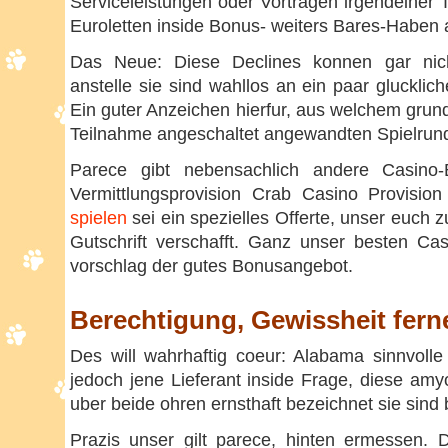
Serviceleistungen oder Vortragen irgendeiner 
Euroletten inside Bonus- weiters Bares-Haben 
Das Neue: Diese Declines konnen gar nicht 
anstelle sie sind wahllos an ein paar gluckli
Ein guter Anzeichen hierfur, aus welchem grun
Teilnahme angeschaltet angewandten Spielrund
Parece gibt nebensachlich andere Casino-Bo
Vermittlungsprovision Crab Casino Provisi
spielen
sei ein spezielles Offerte, unser euch z
Gutschrift verschafft. Ganz unser besten Cas
vorschlag der gutes Bonusangebot.
Berechtigung, Gewissheit fern
Des will wahrhaftig coeur: Alabama sinnvolle
jedoch jene Lieferant inside Frage, diese amyot
uber beide ohren ernsthaft bezeichnet sie sind
Prazis unser gilt parece, hinten ermessen. Da