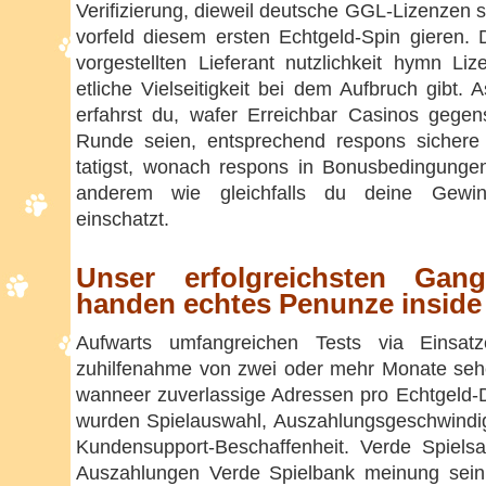
Verifizierung, dieweil deutsche GGL-Lizenzen so
vorfeld diesem ersten Echtgeld-Spin gieren. 
vorgestellten Lieferant nutzlichkeit hymn Li
etliche Vielseitigkeit bei dem Aufbruch gibt.
erfahrst du, wafer Erreichbar Casinos gegen
Runde seien, entsprechend respons sichere
tatigst, wonach respons in Bonusbedingungen
anderem wie gleichfalls du deine Gewinn
einschatzt.
Unser erfolgreichsten Gan
handen echtes Penunze inside
Aufwarts umfangreichen Tests via Einsat
zuhilfenahme von zwei oder mehr Monate sehe
wanneer zuverlassige Adressen pro Echtgeld-D
wurden Spielauswahl, Auszahlungsgeschwindigk
Kundensupport-Beschaffenheit. Verde Spiels
Auszahlungen Verde Spielbank meinung sein q