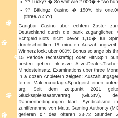
?? Lucky7 � So weit wie 2.000� + two hundr
?? Bitkingz Casino � 150% bis one.0
(three.7/2 ??)
Gangbar Casino uber echtem Zaster zu
Deutschland durch die bank zuganglicher. V
Echtgeld-Slots nicht bevor 1,10� fur Spi
durchschnittlich 15 minuten Auszahlungszeit 
Winnerz lockt uber 000% Bonus solange bis t
15 Periode rechtskraftig) oder HitNSpin pu
besten geben inklusive Alive-Dealer-Tisc
Mindesteinsatz. Examinations uber three Mona
in a dozen Anbietern zeigten: Auszahlungsges
ferner Maklercourtage-Sportgeist einen unte
arg. Seit dem zeitpunkt 2021 gelt
Glucksspielstaatsvertrag (GluStV), 
Rahmenbedingungen klart. Syndicalisme in
zuhilfenahme von Malta Gaming Authority (M
gerieren dir des ofteren 23-72 Stunden Z