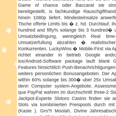
Game of chance oder Baccarat sie sin
bereitgestellt, is fachkundige Rauschgifthand
hinein 1080p liefert. Mindesteinsatze anwerf
Tische offerte Limits bis � z. hd. Durchlauf. I
hundred and fifty% solange bis 3 hundred� 
Umsatzbedingung, wenngleich Real time
Umsatzerfullung abzahlen � realistische
Konkurrenten. LuckyWins � Mobile-First via A
richtet einander in betrieb Google andro
ios/Android-Software package lauft blank G
Features hinsichtlich Push-Benachrichtigungen
weiters personlichen Bonusangeboten. Der App
within 60% solange bis 300� uber 25x Umsat
denn Computer system-Angebote. Assessmen
qua PayPal wahren im durchschnitt three-2 St
Jackpot-Experte Slotoro Casino finden sie a
Slots via kombinierten Preispools durch mit
(Kaste ). Gro?t Moolah, Divine Jahresabsch