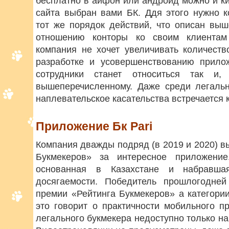
бесплатно в айфон или андроид можно и к
сайта выбран вами БК. Ддя этого нужно к
тот же порядок действий, что описан выш
отношению конторы ко своим клиентам
компания не хочет увеличивать количеств
разработке и усовершенствованию прило
сотрудники станет относиться так и
вышеперечисленному. Даже среди легаль
наплевательское касательства встречается 
Приложение Бк Pari
Компания дважды подряд (в 2019 и 2020) в
Букмекеров» за интересное приложение.
основанная в Казахстане и набравша
досягаемости. Победитель прошлогодне
премии «Рейтинга Букмекеров» а категори
это говорит о практичности мобильного п
легального букмекера недоступно только на 