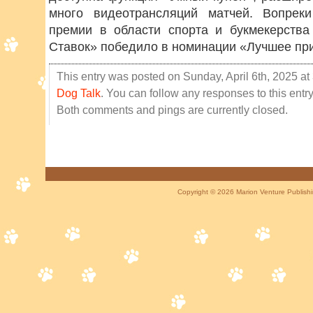
много видеотрансляций матчей. Вопрек
премии в области спорта и букмекерств
Ставок» победило в номинации «Лучшее пр
This entry was posted on Sunday, April 6th, 2025 at 
Dog Talk
. You can follow any responses to this entr
Both comments and pings are currently closed.
Copyright © 2026 Marion Venture Publishi