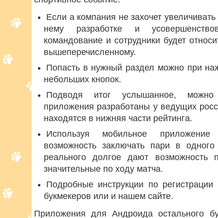
Если а компания не захочет увеличивать 
нему разработке и усовершенств
командование и сотрудники будет относит
вышеперечисленному.
Попасть в нужный раздел можно при на
небольших кнопок.
Подводя итог услышанное, можно
приложения разработаны у ведущих росс
находятся в нижняя части рейтинга.
Используя мобильное приложение
возможность заключать пари в одного
реального долгое дают возможность п
значительные по ходу матча.
Подробные инструкции по регистрации 
букмекеров или и нашем сайте.
Приложения для Андроида остального бу