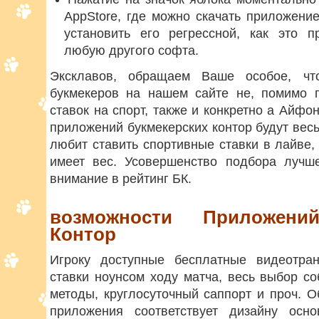
AppStore, где можно скачать приложени
установить его регрессной, как это п
любую другого софта.
Эксклавов, обращаем Ваше особое, чт
букмекеров на нашем сайте не, помимо 
ставок на спорт, также и конкретно а Айф
приложений букмекерских контор будут весь
любит ставить спортивные ставки в лайве,
имеет вес. Усовершенство подбора лучш
внимание в рейтинг БК.
возможности Приложений
Контор
Игроку доступные бесплатные видеотран
ставки ноунсом ходу матча, весь выбор с
методы, круглосуточный саппорт и проч. 
приложения соответствует дизайну осно