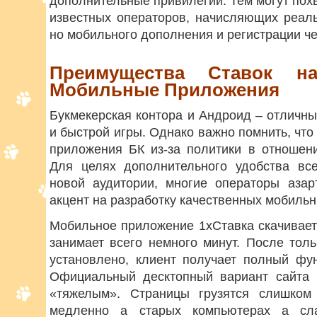
дополнительные привилегии. Тем могут пох
известных операторов, начисляющих реаль
но мобильного дополнения и регистрации че
Преимущества Ставок н
Мобильные Приложения
Букмекерская контора и Андроид – отличн
и быстрой игры. Однако важно помнить, что
приложения БК из-за политики в отношени
Для целях дополнительного удобства вс
новой аудитории, многие операторы аза
акцент на разработку качественных мобиль
Мобильное приложение 1хСтавка скачиваетс
занимает всего немного минут. После толь
установлено, клиент получает полный фун
Официальный десктопный вариант сайта 
«тяжелым». Страницы грузятся слишком 
медленно а старых компьютерах а сла