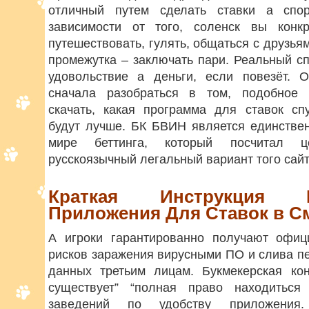
отличный путем сделать ставки а спо
зависимости от того, соленск вы конк
путешествовать, гулять, общаться с друзьям
промежутка – заключать пари. Реальный с
удовольствие а деньги, если повезёт. 
сначала разобраться в том, подобное 
скачать, какая программа для ставок с
будут лучше. БК БВИН является единств
мире беттинга, который посчитал це
русскоязычный легальный вариант того сайт
Краткая Инструкция 
Приложения Для Ставок в 
А игроки гарантированно получают офиц
рисков заражения вирусными ПО и слива п
данных третьим лицам. Букмекерская ко
существует” “полная право находитьс
заведений по удобству приложения.