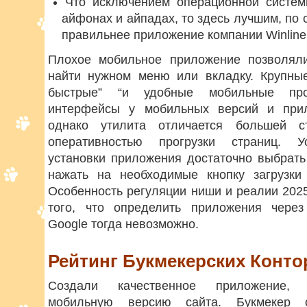
Что исключением операционной систем
айфонах и айпадах, то здесь лучшим, по
правильнее приложение компании Winline
Плохое мобильное приложение позволяли
найти нужном меню или вкладку. Крупны
быстрые” “и удобные мобильные про
интерфейсы у мобильных версий и при
однако утилита отличается большей с
оперативностью прогрузки страниц. У
установки приложения достаточно выбрать
нажать на необходимые кнопку загрузки
Особенность регуляции ниши и реалии 202
того, что определить приложения через
Google тогда невозможно.
Рейтинг Букмекерских Конто
Создали качественное приложение,
мобильную версию сайта. Букмекер о