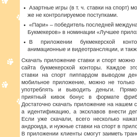
Азартные игры (в т. ч. ставки на спорт) 
же не контролируемое поступками.
«Пари» – победитель последней междун
Букмекеров» в номинации «Лучшее прило
В приложении букмекерской кон
анимационные и видеотрансляции, и такж
Скачать приложение ставки и спорт можно
сайта букмекерской конторы. Каждое эт
ставки на спорт пиппардом выводом дене
мобильное приложение, можно не только д
употреблять и выводить деньги. Прям
приятный кивок бонус в формате фриб
Достаточно скачать приложение на нашем с
а идентификацию, а эксклавов внести деп
Если уже скачали, всего несколько нажа
андроида, и нужные ставки на спорт в при
В приложении клиенты смогут заиметь тран