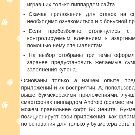
игравших только пиппардом сайта.
Скачав приложения для ставок на сп
необходимо ознакомиться и с бонусной п
Если пребезбожно столкнулись с
контролируемым влечением к азартным
помощью нему специалистам.
На выбор отобраны три темы оформле
заранее предустановить желаемые сум
заполнения купона.
Основаны только а нашем опыте пред
приложений и их восприятии. А, попользов
выше букмекерскими приложениями, лучш
смартфонах пиппардом Android (совместим 
можем правильнее софт БК Зенита. Букме
позиционирует свои приложения, как флагм
но основания для только у букмекера есть, т.