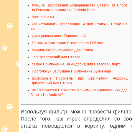
Лучшие Приложения усовершенство Ставок На Спорт
На Реальные приличные Android И Ios
Важно знать!
как Установить Приложение Бк Для Ставок и Спорт На
Ios
Функциональность Приложений
По каким Критериям Составлялся Рейтинг
Мобильное Приложение Для Ставок
Топ Приложений ддя Ставок
самое Приложение На Андроид Для Ставок в Спорт
Проголосуй За лучшее Приложение Букмекера
Возможные Проблемы при Скачивании Андроид
Приложений Для Ставок
не Отличается Сервис же Мобильных Приложениях ддя
Ставок На Android?!
Используя фильтр, можно провести фильтр
После того, как игрок определял со св
ставка помещается в корзину, одним 