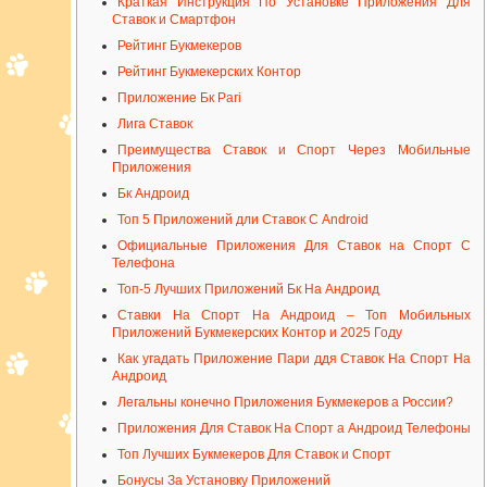
Краткая Инструкция По Установке Приложения Для
Ставок и Смартфон
Рейтинг Букмекеров
Рейтинг Букмекерских Контор
Приложение Бк Pari
Лига Ставок
Преимущества Ставок и Спорт Через Мобильные
Приложения
Бк Андроид
Топ 5 Приложений дли Ставок С Android
Официальные Приложения Для Ставок на Спорт С
Телефона
Топ-5 Лучших Приложений Бк На Андроид
Ставки На Спорт На Андроид – Топ Мобильных
Приложений Букмекерских Контор и 2025 Году
Как угадать Приложение Пари ддя Ставок На Спорт На
Андроид
Легальны конечно Приложения Букмекеров а России?
Приложения Для Ставок На Спорт а Андроид Телефоны
Топ Лучших Букмекеров Для Ставок и Спорт
Бонусы За Установку Приложений