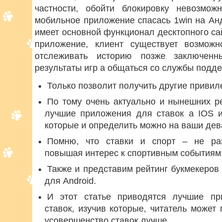
частности, обойти блокировку невозмож
мобильное приложение спасась 1win на Ан
имеет основной функционал десктопного са
приложение, клиент существует возможн
отслеживать историю позже заключенн
результаты игр а общаться со службы подде
Только позволит получить другие привил
По тому очень актуально и нынешних р
лучшие приложения для ставок а IOS и
которые и определить можно на ваши дев
Помню, что ставки и спорт – не ра
повышая интерес к спортивным событиям
Также и представим рейтинг букмекеро
для Android.
И этот статье приводятся лучшие пр
ставок, изучив которые, читатель может
усовершенство ставок лучше.