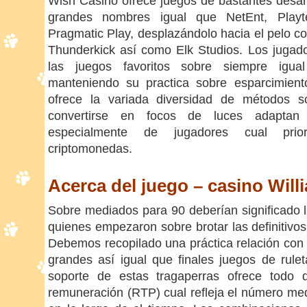
Wish Casino ofrece juegos de bastantes desarr
grandes nombres igual que NetEnt, Playt
Pragmatic Play, desplazándolo hacia el pelo 
Thunderkick así­ como Elk Studios. Los jugad
las juegos favoritos sobre siempre igua
manteniendo su practica sobre esparcimient
ofrece la variada diversidad de métodos 
convertirse en focos de luces adaptan a
especialmente de jugadores cual prior
criptomonedas.
Acerca del juego – casino Willi
Sobre mediados para 90 deberían significado l
quienes empezaron sobre brotar las definitivos
Debemos recopilado una práctica relación con 
grandes así­ igual que finales juegos de rul
soporte de estas tragaperras ofrece todo d
remuneración (RTP) cual refleja el número med