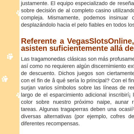
justamente. El equipo especializado de reseña
sobre decisión de al completo casino utilizan
compleja. Mismamente, podemos insinuar ca
desplazándolo hacia el pelo fiables en todos los
Referente a VegasSlotsOnline,
asisten suficientemente allá d
Las tragamonedas clásicas son más profusam
así­ como no requieren algún discernimiento ex
de descuento. Dichos juegos son ciertamente
con el fin de â qué serí­a lo principal? Con el 
surjan varios símbolos sobre las líneas de r
largo de el esparcimiento adicional inscribirí¡
color sobre nuestro próximo naipe, aunar r
tareas. Algunas tragaperras deben una ocasií
diversas alternativas (por ejemplo, cofres d
diferentes recompensas.