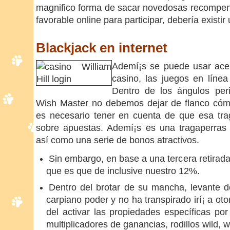
magnifico forma de sacar novedosas recompen
favorable online para participar, debería existir 
Blackjack en internet
Ademí¡s se puede usar acer
casino, las juegos en línea 
Dentro de los ángulos per
Wish Master no debemos dejar de flanco cóm
es necesario tener en cuenta de que esa tra
sobre apuestas. Ademí¡s es una tragaperras c
así­ como una serie de bonos atractivos.
Sin embargo, en base a una tercera retirada
que es que de inclusive nuestro 12%.
Dentro del brotar de su mancha, levante de
carpiano poder y no ha transpirado irí¡ a ot
del activar las propiedades específicas p
multiplicadores de ganancias, rodillos wild, wi