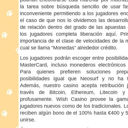
la tarea sobre búsqueda sencillo de usar fa
inconveniente permitiendo a los jugadores enc
el caso de que nos lo olvidemos las desarrol
de relación dentro del grado de las apuestas 
los jugadores completa liberación aquí. P
importancia de el clase de velocidades de la 
cual se llama “Monedas” alrededor crédito.
Los jugadores podrán escoger entre posibilidad
MasterCard, incluso monederos electrónicos i
Para quienes prefieren soluciones pre
posibilidades igual que Neosurf y no ha 
Además, nuestro casino acepta retribución 
través de Bitcoin, Ethereum, Litecoin 
profusamente. Wish Casino provee la gam
jugadores nuevos como de los tradicionales. 
reciben algún bono de el 100% hasta €400 y 5
unirse.