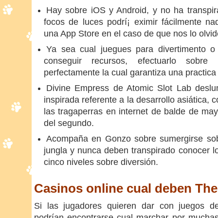
Hay sobre iOS y Android, y no ha transpir
focos de luces podrí¡ eximir fácilmente n
una App Store en el caso de que nos lo olvid
Ya sea cual juegues para divertimento o
conseguir recursos, efectuarlo sobr
perfectamente la cual garantiza una practica 
Divine Empress de Atomic Slot Lab deslum
inspirada referente a la desarrollo asiática
las tragaperras en internet de balde de ma
del segundo.
Acompaña en Gonzo sobre sumergirse sobr
jungla y nunca deben transpirado conocer lo
cinco niveles sobre diversión.
Casinos online cual deben Th
Si las jugadores quieren dar con juegos de
podrían encontrarse cual marchar por muchas 