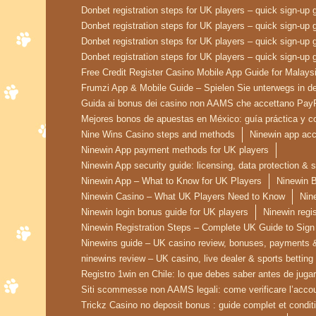
Donbet registration steps for UK players – quick sign‑up 
Donbet registration steps for UK players – quick sign‑up 
Donbet registration steps for UK players – quick sign‑up 
Donbet registration steps for UK players – quick sign‑up 
Free Credit Register Casino Mobile App Guide for Malays
Frumzi App & Mobile Guide – Spielen Sie unterwegs in d
Guida ai bonus dei casino non AAMS che accettano Pay
Mejores bonos de apuestas en México: guía práctica y c
Nine Wins Casino steps and methods
Ninewin app acco
Ninewin App payment methods for UK players
Ninewin App security guide: licensing, data protection & 
Ninewin App – What to Know for UK Players
Ninewin 
Ninewin Casino – What UK Players Need to Know
Nin
Ninewin login bonus guide for UK players
Ninewin regi
Ninewin Registration Steps – Complete UK Guide to Sign
Ninewins guide – UK casino review, bonuses, payments 
ninewins review – UK casino, live dealer & sports betting
Registro 1win en Chile: lo que debes saber antes de jugar
Siti scommesse non AAMS legali: come verificare l’acco
Trickz Casino no deposit bonus : guide complet et condit