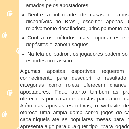
amados pelos apostadores.
Dentre a infinidade de casas de apos
disponíveis no Brasil, escolher apenas
relativamente desafiadora, principalmente pa
Confira os métodos mais importantes e 
depósitos elizabeth saques.
Na tela de padrón, os jogadores podem soli
esportes ou cassino.
Algumas apostas esportivas requerem m
conhecimento para descubrir o resultado 
categorias como roleta oferecem chance
apostadores. Fique atento também às pro
oferecidos por casa de apostas para aument
Além das apostas esportivas, o web-site 
oferece uma ampla gama sobre jogos de ca
caça-níqueis até as populares mesas para j
apresenta algo para qualquer tipo” “para jogado