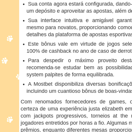
Sua conta agora estará configurada, dando-
um depósito e aproveitar as apostas, além de
Sua interface intuitiva e amigável gara
mesmo para novatos, proporcionando como
detalhes da plataforma de apostas esportiva
Este bônus vale em virtude de jogos sele
100% de cashback no ano de caso de derrot
Para despedir o máximo proveito dest
recomenda-se estudar bem as possibilidad
system palpites de forma equilibrada.
A Mostbet disponibiliza diversas bonifica
incluindo um cuantioso bônus de boas-vinda
Com renomados fornecedores de games, o
certeza de uma experiência justa elizabeth e
com jackpots progressivos, torneios at the
jogadores entretidos por horas a fio. Alguma
prêmios, enquanto diferentes mesas proporci