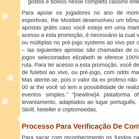
gostos e bolsos nesse completo cassino onli
Para apoiar os jogadores no ano de mome
esportivas, the Mostbet desenvolveu um bôn
apostas grátis caso você esteja em uma maré 
acesso a esta promoção, é necessário la cual 
ou múltiplas no pré-jogo systems ao vivo por
– las siguientes apostas são chamadas de c
jogos selecionados elizabeth te oferece 10
ruta. Para ter acesso a esta promoção, você 
de futebol ao vivo, ou pré-jogo, com odds ma
Mas atente-se, pois o valor da ex profeso nã
00 at the você só tem a possibilidade de real
eventos simples.” “[newline]A plataforma 
levantamento, adaptados ao lugar português
Skrill, Neteller e criptomoedas.
Processo Para Verificação De Con
Para sacar com reconhecimento os fundos ca