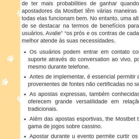
de ter mais probabilities de ganhar quando
apostadores da Mostbet têm várias maneiras 
todas elas funcionam bem. No entanto, uma alt
de se destacar na termos de benefícios par
usuários. Avalie” “os prós e os contras de cada
melhor atende às suas necessidades.
Os usuários podem entrar em contato co
suporte através do conversation ao vivo, po
mesmo durante telefone.
Antes de implementar, é essencial permitir a
provenientes de fontes não certificadas no se
As apostas expressas, também conhecidas
oferecem grande versatilidade em relaç
tradicionais.
Além das apostas esportivas, the Mostbe
gama de jogos sobre cassino.
Apostar durante u evento permite curtir os