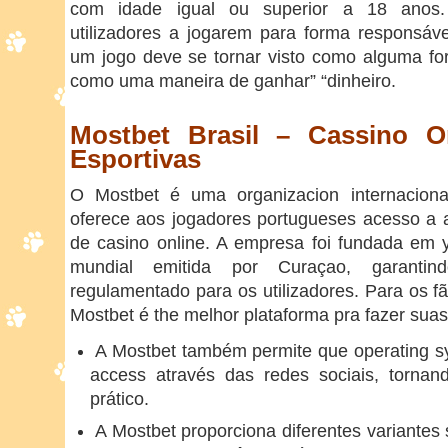
com idade igual ou superior a 18 anos.
utilizadores a jogarem para forma responsáv
um jogo deve se tornar visto como alguma fo
como uma maneira de ganhar” “dinheiro.
Mostbet Brasil – Cassino O
Esportivas
O Mostbet é uma organizacion internaciona
oferece aos jogadores portugueses acesso a a
de casino online. A empresa foi fundada em 
mundial emitida por Curaçao, garant
regulamentado para os utilizadores. Para os f
Mostbet é the melhor plataforma pra fazer suas
A Mostbet também permite que operating sy
access através das redes sociais, tornan
prático.
A Mostbet proporciona diferentes variante