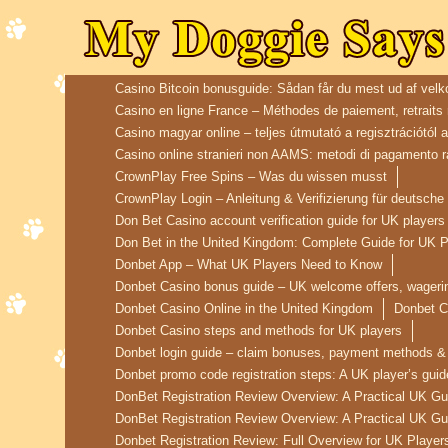
Casino Bitcoin bonusguide: Sådan får du mest ud af vel
Casino en ligne France – Méthodes de paiement, retraits 
Casino magyar online – teljes útmutató a regisztrációtól 
Casino online stranieri non AAMS: metodi di pagamento ra
CrownPlay Free Spins – Was du wissen musst
CrownPlay Login – Anleitung & Verifizierung für deutsche 
Don Bet Casino account verification guide for UK players
Don Bet in the United Kingdom: Complete Guide for UK P
Donbet App – What UK Players Need to Know
Donbet Casino bonus guide – UK welcome offers, wageri
Donbet Casino Online in the United Kingdom
Donbet C
Donbet Casino steps and methods for UK players
Donbet login guide – claim bonuses, payment methods &
Donbet promo code registration steps: A UK player’s guid
DonBet Registration Review Overview: A Practical UK Gu
DonBet Registration Review Overview: A Practical UK Gu
Donbet Registration Review: Full Overview for UK Player