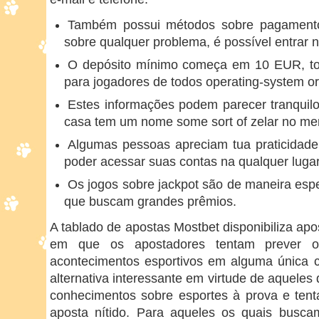
Também possui métodos sobre pagamento
sobre qualquer problema, é possível entrar 
O depósito mínimo começa em 10 EUR, tor
para jogadores de todos operating-system o
Estes informações podem parecer tranquilo
casa tem um nome some sort of zelar no me
Algumas pessoas apreciam tua praticidade
poder acessar suas contas na qualquer lugar
Os jogos sobre jackpot são de maneira espe
que buscam grandes prêmios.
A tablado de apostas Mostbet disponibiliza ap
em que os apostadores tentam prever os
acontecimentos esportivos em alguma única
alternativa interessante em virtude de aquele
conhecimentos sobre esportes à prova e ten
aposta nítido. Para aqueles os quais busc