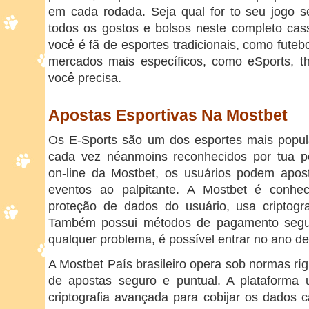
em cada rodada. Seja qual for to seu jogo s
todos os gostos e bolsos neste completo cass
você é fã de esportes tradicionais, como futeb
mercados mais específicos, como eSports, t
você precisa.
Apostas Esportivas Na Mostbet
Os E-Sports são um dos esportes mais popul
cada vez néanmoins reconhecidos por tua po
on-line da Mostbet, os usuários podem apost
eventos ao palpitante. A Mostbet é conhe
proteção de dados do usuário, usa criptograf
Também possui métodos de pagamento segur
qualquer problema, é possível entrar no ano de
A Mostbet País brasileiro opera sob normas rí
de apostas seguro e puntual. A plataforma u
criptografia avançada para cobijar os dados c