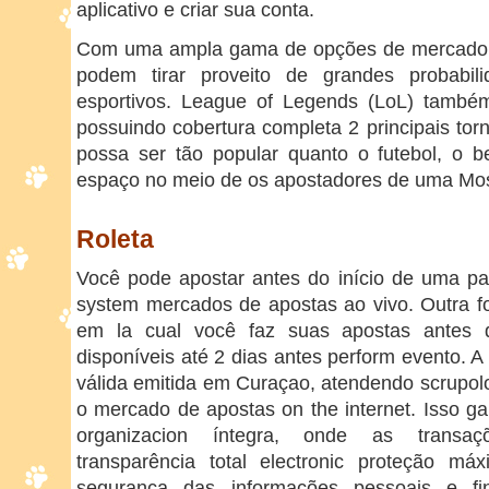
aplicativo e criar sua conta.
Com uma ampla gama de opções de mercado, 
podem tirar proveito de grandes probabil
esportivos. League of Legends (LoL) também
possuindo cobertura completa 2 principais to
possa ser tão popular quanto o futebol, o b
espaço no meio de os apostadores de uma Mos
Roleta
Você pode apostar antes do início de uma par
system mercados de apostas ao vivo. Outra 
em la cual você faz suas apostas antes 
disponíveis até 2 dias antes perform evento. 
válida emitida em Curaçao, atendendo scrupol
o mercado de apostas on the internet. Isso g
organizacion íntegra, onde as transaç
transparência total electronic proteção m
segurança das informações pessoais e fi