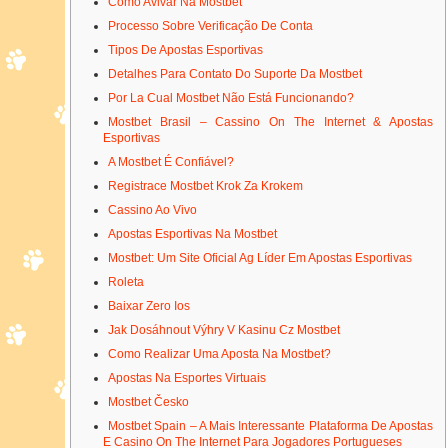
Como Avivar Na Mostbet
Processo Sobre Verificação De Conta
Tipos De Apostas Esportivas
Detalhes Para Contato Do Suporte Da Mostbet
Por La Cual Mostbet Não Está Funcionando?
Mostbet Brasil – Cassino On The Internet & Apostas
Esportivas
A Mostbet É Confiável?
Registrace Mostbet Krok Za Krokem
Cassino Ao Vivo
Apostas Esportivas Na Mostbet
Mostbet: Um Site Oficial Ag Líder Em Apostas Esportivas
Roleta
Baixar Zero Ios
Jak Dosáhnout Výhry V Kasinu Cz Mostbet
Como Realizar Uma Aposta Na Mostbet?
Apostas Na Esportes Virtuais
Mostbet Česko
Mostbet Spain – A Mais Interessante Plataforma De Apostas
E Casino On The Internet Para Jogadores Portugueses