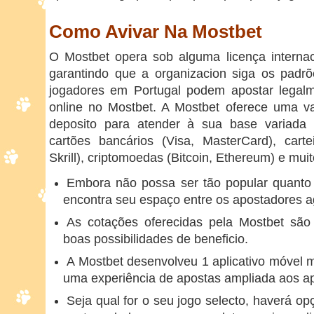
Como Avivar Na Mostbet
O Mostbet opera sob alguma licença internac
garantindo que a organizacion siga os padrõe
jogadores em Portugal podem apostar legalm
online no Mostbet. A Mostbet oferece uma v
deposito para atender à sua base variada 
cartões bancários (Visa, MasterCard), carteir
Skrill), criptomoedas (Bitcoin, Ethereum) e mui
Embora não possa ser tão popular quanto o
encontra seu espaço entre os apostadores a
As cotações oferecidas pela Mostbet são
boas possibilidades de beneficio.
A Mostbet desenvolveu 1 aplicativo móvel m
uma experiência de apostas ampliada aos a
Seja qual for o seu jogo selecto, haverá o