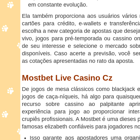
em constante evolução.
Ela também proporciona aos usuários vários
cartões para crédito, e-wallets e transferên
escolha a new categoria de apostas que deseja
vivo, jogos para pré-temporada ou cassino on
de seu interesse e selecione o mercado sob
disponíveis. Caso acerte a previsão, você 
as cotações apresentadas no rato da aposta.
Mostbet Live Casino Cz
De jogos de mesa clássicos como blackjack e 
jogos de caça-níqueis, há algo para quaisque
recurso sobre cassino ao palpitante apr
experiência para jogo ao proporcionar in
crupiês profissionais. A Mostbet é uma dieses
famosas elizabeth confiáveis para jogadores no
Isso garante aos apostadores uma organi