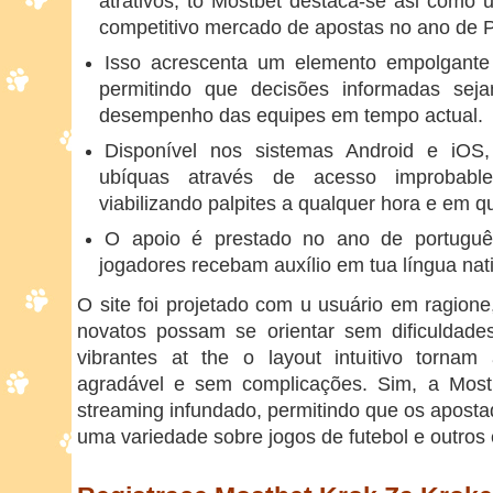
atrativos, to Mostbet destaca-se asi como
competitivo mercado de apostas no ano de P
Isso acrescenta um elemento empolgante 
permitindo que decisões informadas se
desempenho das equipes em tempo actual.
Disponível nos sistemas Android e iOS
ubíquas através de acesso improbab
viabilizando palpites a qualquer hora e em q
O apoio é prestado no ano de português
jogadores recebam auxílio em tua língua nat
O site foi projetado com u usuário em ragion
novatos possam se orientar sem dificuldad
vibrantes at the o layout intuitivo tornam
agradável e sem complicações. Sim, a Most
streaming infundado, permitindo que os aposta
uma variedade sobre jogos de futebol e outros 