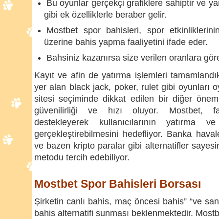
Bu oyunlar gerçekçi grafiklere sahiptir ve y
gibi ek özelliklerle beraber gelir.
Mostbet spor bahisleri, spor etkinlikleri
üzerine bahis yapma faaliyetini ifade eder.
Bahsiniz kazanırsa size verilen oranlara gör
Kayıt ve afin de yatırma işlemleri tamamlandı
yer alan black jack, poker, rulet gibi oyunları o
sitesi seçiminde dikkat edilen bir diğer öneml
güvenilirliği ve hızı oluyor. Mostbet, f
destekleyerek kullanıcılarının yatırma v
gerçekleştirebilmesini hedefliyor. Banka havale
ve bazen kripto paralar gibi alternatifler saye
metodu tercih edebiliyor.
Mostbet Spor Bahisleri Borsası
Şirketin canlı bahis, maç öncesi bahis” “ve sanal
bahis alternatifi sunması beklenmektedir. Most