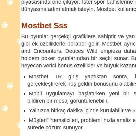
piyasasında öne çıkıyor. İster spor bahislerine i
dünyasına adım atmak isteyin, Mostbet kullanıcı
Mostbet Sss
Bu oyunlar gerçekçi grafiklere sahiptir ve ya
gibi ek özelliklerle beraber gelir. Mostbet ayr
and Encounters, Deuces Wild empieza daha f
holdem poker oyunlarından bir seçki sunar. Bu
heyecan verici bonus özellikler ve büyük kazanm
Mostbet TR giriş yaptıktan sonra, i
gerçekleştirerek hoş geldin bonusunu alabilir
Mobil uygulamayı başlatırken yeni bir
bildiren bir mesaj görüntülenebilir.
Yalnızca birkaç dakika içinde kurulabilir ve 
Müşteri” “temsilcileri, problemi hızla anali
sürede çözüm sunuyor.