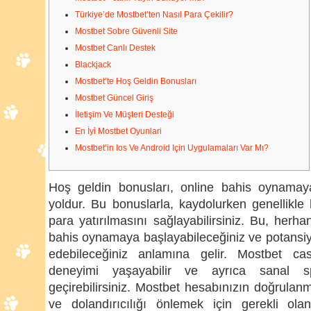
Türkiye’de Mostbet’ten Nasıl Para Çekilir?
Mostbet Sobre Güvenli Site
Mostbet Canlı Destek
Blackjack
Mostbet’te Hoş Geldin Bonusları
Mostbet Güncel Giriş
İletişim Ve Müşteri Desteği
En İyi̇ Mostbet Oyunlari
Mostbet’in Ios Ve Android Için Uygulamaları Var Mı?
Hoş geldin bonusları, online bahis oynamay
yoldur. Bu bonuslarla, kaydolurken genellikle h
para yatırılmasını sağlayabilirsiniz. Bu, her
bahis oynamaya başlayabileceğiniz ve potansiyel
edebileceğiniz anlamına gelir. Mostbet ca
deneyimi yaşayabilir ve ayrıca sanal sp
geçirebilirsiniz. Mostbet hesabınızın doğrulan
ve dolandırıcılığı önlemek için gerekli ola