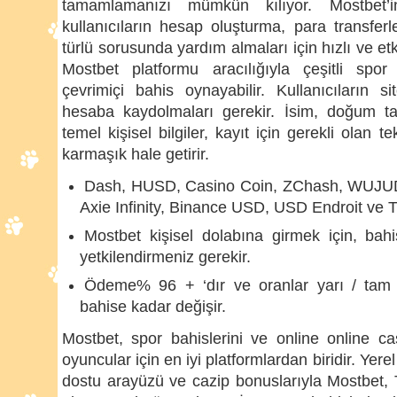
tamamlamanızı mümkün kılıyor. Mostbet’i
kullanıcıların hesap oluşturma, para transfer
türlü sorusunda yardım almaları için hızlı ve etkil
Mostbet platformu aracılığıyla çeşitli spor 
çevrimiçi bahis oynayabilir. Kullanıcıların 
hesaba kaydolmaları gerekir. İsim, doğum tar
temel kişisel bilgiler, kayıt için gerekli olan t
karmaşık hale getirir.
Dash, HUSD, Casino Coin, ZChash, WUJUD
Axie Infinity, Binance USD, USD Endroit ve
Mostbet kişisel dolabına girmek için, bah
yetkilendirmeniz gerekir.
Ödeme% 96 + ‘dır ve oranlar yarı / tam 
bahise kadar değişir.
Mostbet, spor bahislerini ve online online c
oyuncular için en iyi platformlardan biridir. Yer
dostu arayüzü ve cazip bonuslarıyla Mostbet, 