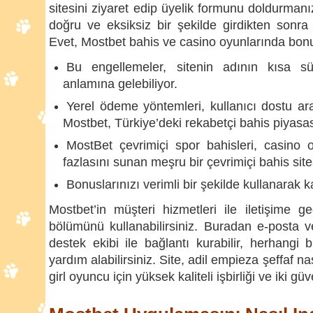
sitesini ziyaret edip üyelik formunu doldurmanız
doğru ve eksiksiz bir şekilde girdikten sonra
Evet, Mostbet bahis ve casino oyunlarında bon
Bu engellemeler, sitenin adının kısa sü
anlamına gelebiliyor.
Yerel ödeme yöntemleri, kullanıcı dostu ar
Mostbet, Türkiye’deki rekabetçi bahis piyasa
MostBet çevrimiçi spor bahisleri, casino
fazlasını sunan meşru bir çevrimiçi bahis sites
Bonuslarınızı verimli bir şekilde kullanarak ka
Mostbet’in müşteri hizmetleri ile iletişime ge
bölümünü kullanabilirsiniz. Buradan e-posta 
destek ekibi ile bağlantı kurabilir, herhangi
yardım alabilirsiniz. Site, adil empieza şeffaf nas
girl oyuncu için yüksek kaliteli işbirliği ve iki güv