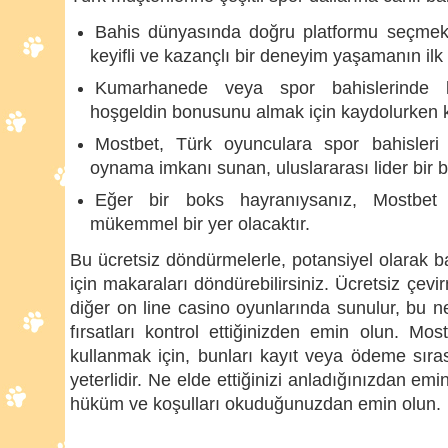
Bahis dünyasında doğru platformu seçme
keyifli ve kazançlı bir deneyim yaşamanın ilk 
Kumarhanede veya spor bahislerinde k
hoşgeldin bonusunu almak için kaydolurken k
Mostbet, Türk oyunculara spor bahisleri
oynama imkanı sunan, uluslararası lider bir b
Eğer bir boks hayranıysanız, Mostbet b
mükemmel bir yer olacaktır.
Bu ücretsiz döndürmelerle, potansiyel olarak 
için makaraları döndürebilirsiniz. Ücretsiz çevir
diğer on line casino oyunlarında sunulur, bu 
fırsatları kontrol ettiğinizden emin olun. Mo
kullanmak için, bunları kayıt veya ödeme sır
yeterlidir. Ne elde ettiğinizi anladığınızdan emin
hüküm ve koşulları okuduğunuzdan emin olun.