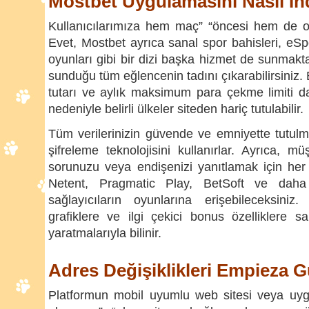
Mostbet Uygulamasını Nasıl Ind
Kullanıcılarımıza hem maç” “öncesi hem de oy
Evet, Mostbet ayrıca sanal spor bahisleri, eS
oyunları gibi bir dizi başka hizmet de sunmakt
sunduğu tüm eğlencenin tadını çıkarabilirsini
tutarı ve aylık maksimum para çekme limiti dah
nedeniyle belirli ülkeler siteden hariç tutulabilir.
Tüm verilerinizin güvende ve emniyette tutul
şifreleme teknolojisini kullanırlar. Ayrıca, mü
sorunuzu veya endişenizi yanıtlamak için her
Netent, Pragmatic Play, BetSoft ve daha
sağlayıcıların oyunlarına erişebileceksiniz. 
grafiklere ve ilgi çekici bonus özelliklere s
yaratmalarıyla bilinir.
Adres Değişiklikleri Empieza G
Platformun mobil uyumlu web sitesi veya uy