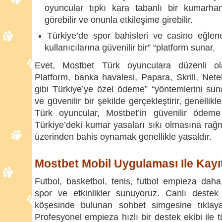
oyuncular tıpkı kara tabanlı bir kumarha
görebilir ve onunla etkileşime girebilir.
Türkiye’de spor bahisleri ve casino eğlen
kullanıcılarına güvenilir bir” “platform sunar.
Evet, Mostbet Türk oyunculara düzenli o
Platform, banka havalesi, Papara, Skrill, Nete
gibi Türkiye’ye özel ödeme” “yöntemlerini sun
ve güvenilir bir şekilde gerçekleştirir, genellik
Türk oyuncular, Mostbet’in güvenilir ödeme s
Türkiye’deki kumar yasaları sıkı olmasına rağm
üzerinden bahis oynamak genellikle yasaldır.
Mostbet Mobil Uygulaması Ile Kayı
Futbol, basketbol, tenis, futbol empieza daha 
spor ve etkinlikler sunuyoruz. Canlı destek 
köşesinde bulunan sohbet simgesine tıklayara
Profesyonel empieza hızlı bir destek ekibi ile 