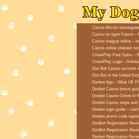
Casino Bitcoin bonusguid
Casino en ligne France – 
Casino magyar online – te
Casino online stranieri n
CrownPlay Free Spins – 
CrownPlay Login – Anleitu
Don Bet Casino account ve
Don Bet in the United Ki
Donbet App – What UK Pl
Donbet Casino bonus guid
Donbet Casino Online in 
Donbet Casino steps and 
Donbet login guide – cla
Donbet promo code registr
DonBet Registration Revi
DonBet Registration Revi
Donbet Registration Revie