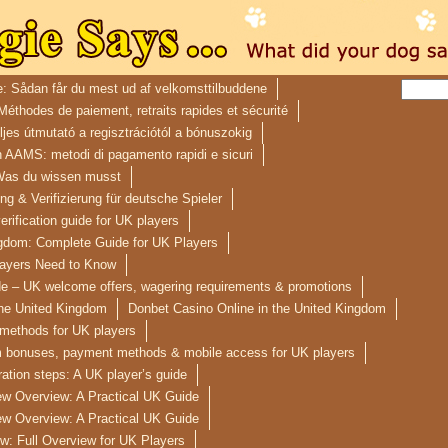
e: Sådan får du mest ud af velkomsttilbuddene
Méthodes de paiement, retraits rapides et sécurité
ljes útmutató a regisztrációtól a bónuszokig
on AAMS: metodi di pagamento rapidi e sicuri
Was du wissen musst
ng & Verifizierung für deutsche Spieler
rification guide for UK players
ngdom: Complete Guide for UK Players
ayers Need to Know
e – UK welcome offers, wagering requirements & promotions
the United Kingdom
Donbet Casino Online in the United Kingdom
methods for UK players
im bonuses, payment methods & mobile access for UK players
ation steps: A UK player’s guide
ew Overview: A Practical UK Guide
ew Overview: A Practical UK Guide
w: Full Overview for UK Players