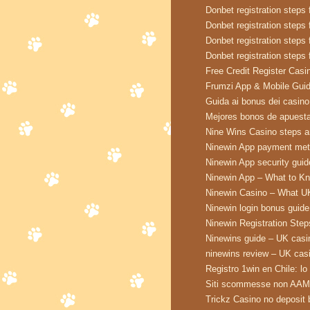
Donbet registration steps 
Donbet registration steps 
Donbet registration steps 
Donbet registration steps 
Free Credit Register Casi
Frumzi App & Mobile Guid
Guida ai bonus dei casi
Mejores bonos de apuesta
Nine Wins Casino steps 
Ninewin App payment met
Ninewin App security guide
Ninewin App – What to Kn
Ninewin Casino – What U
Ninewin login bonus guide
Ninewin Registration Ste
Ninewins guide – UK casi
ninewins review – UK casi
Registro 1win en Chile: l
Siti scommesse non AAMS 
Trickz Casino no deposit 