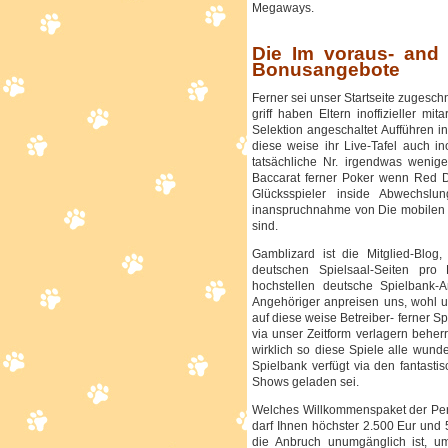
Megaways.
Die Im voraus- and
Bonusangebote
Ferner sei unser Startseite zugesc
griff haben Eltern inoffizieller m
Selektion angeschaltet Aufführen 
diese weise ihr Live-Tafel auch ino
tatsächliche Nr. irgendwas wenige
Baccarat ferner Poker wenn Red D
Glücksspieler inside Abwechslun
inanspruchnahme von Die mobilen 
sind.
Gamblizard ist die Mitglied-Blog
deutschen Spielsaal-Seiten pro 
hochstellen deutsche Spielbank-A
Angehöriger anpreisen uns, wohl 
auf diese weise Betreiber- ferner Spi
via unser Zeitform verlagern beher
wirklich so diese Spiele alle wund
Spielbank verfügt via den fantastis
Shows geladen sei.
Welches Willkommenspaket der Perr
darf Ihnen höchster 2.500 Eur und 
die Anbruch unumgänglich ist, u