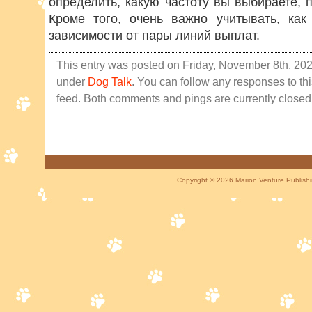
определить, какую частоту вы выбираете, 
Кроме того, очень важно учитывать, ка
зависимости от пары линий выплат.
This entry was posted on Friday, November 8th, 2024
under
Dog Talk
. You can follow any responses to th
feed. Both comments and pings are currently closed
Copyright © 2026 Marion Venture Publishi