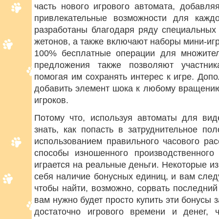
часть нового игрового автомата, добавля
привлекательные возможности для кажд
разработаны благодаря ряду специальных
жетонов, а также включают наборы мини-игр
100% бесплатные операции для множител
предложения также позволяют участник
помогая им сохранять интерес к игре. Доп
добавить элемент шока к любому вращению
игроков.
Потому что, используя автоматы для ви
знать, как попасть в затруднительное по
использованием правильного часового рас
способы изношенного производственного 
играется на реальные деньги. Некоторые и
себя наличие бонусных единиц, и вам следуе
чтобы найти, возможно, сорвать последний 
вам нужно будет просто купить эти бонусы з
достаточно игрового времени и денег, 