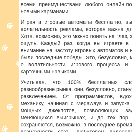
всеми преимуществами любого онлайн-по
новыми карманами.
Играя в игровые автоматы бесплатно, в
волатильность рекламы, которая важна дл
Хотя, возможно, это можно понять на глаз, 
ощупь. Каждый раз, когда вы играете в
внимание на частоту игровых автоматов и 
были последние победы. Это, безусловно, 
о волатильности игрового процесса и
карточными навыками.
Учитывая, что 100% бесплатных сло
разнообразие рынка, они, безусловно, ста
развлечением. От программистов, вд
механику, начиная с Megaways и запуска 
мощных джекпотов, позволяющих за
меняющихся выигрышах, и до тех пор,
сохраняются, возможно, в последнее время
возможности стать любителем видеосл