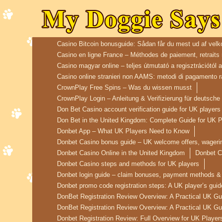
Casino Bitcoin bonusguide: Sådan får du mest ud af vel
Casino en ligne France – Méthodes de paiement, retraits 
Casino magyar online – teljes útmutató a regisztrációtól 
Casino online stranieri non AAMS: metodi di pagamento ra
CrownPlay Free Spins – Was du wissen musst
CrownPlay Login – Anleitung & Verifizierung für deutsche 
Don Bet Casino account verification guide for UK players
Don Bet in the United Kingdom: Complete Guide for UK P
Donbet App – What UK Players Need to Know
Donbet Casino bonus guide – UK welcome offers, wageri
Donbet Casino Online in the United Kingdom
Donbet C
Donbet Casino steps and methods for UK players
Donbet login guide – claim bonuses, payment methods &
Donbet promo code registration steps: A UK player’s guid
DonBet Registration Review Overview: A Practical UK Gu
DonBet Registration Review Overview: A Practical UK Gu
Donbet Registration Review: Full Overview for UK Player