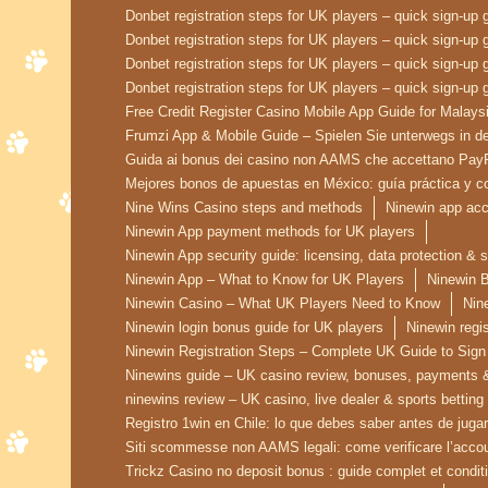
Donbet registration steps for UK players – quick sign‑up 
Donbet registration steps for UK players – quick sign‑up 
Donbet registration steps for UK players – quick sign‑up 
Donbet registration steps for UK players – quick sign‑up 
Free Credit Register Casino Mobile App Guide for Malays
Frumzi App & Mobile Guide – Spielen Sie unterwegs in d
Guida ai bonus dei casino non AAMS che accettano Pay
Mejores bonos de apuestas en México: guía práctica y c
Nine Wins Casino steps and methods
Ninewin app acco
Ninewin App payment methods for UK players
Ninewin App security guide: licensing, data protection & 
Ninewin App – What to Know for UK Players
Ninewin 
Ninewin Casino – What UK Players Need to Know
Nin
Ninewin login bonus guide for UK players
Ninewin regi
Ninewin Registration Steps – Complete UK Guide to Sign
Ninewins guide – UK casino review, bonuses, payments 
ninewins review – UK casino, live dealer & sports betting
Registro 1win en Chile: lo que debes saber antes de jugar
Siti scommesse non AAMS legali: come verificare l’acco
Trickz Casino no deposit bonus : guide complet et condit