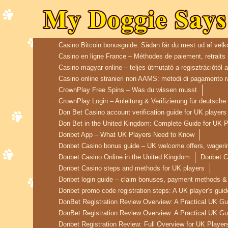
Casino Bitcoin bonusguide: Sådan får du mest ud af vel
Casino en ligne France – Méthodes de paiement, retraits 
Casino magyar online – teljes útmutató a regisztrációtól 
Casino online stranieri non AAMS: metodi di pagamento ra
CrownPlay Free Spins – Was du wissen musst
CrownPlay Login – Anleitung & Verifizierung für deutsche 
Don Bet Casino account verification guide for UK players
Don Bet in the United Kingdom: Complete Guide for UK P
Donbet App – What UK Players Need to Know
Donbet Casino bonus guide – UK welcome offers, wageri
Donbet Casino Online in the United Kingdom
Donbet C
Donbet Casino steps and methods for UK players
Donbet login guide – claim bonuses, payment methods &
Donbet promo code registration steps: A UK player’s guid
DonBet Registration Review Overview: A Practical UK Gu
DonBet Registration Review Overview: A Practical UK Gu
Donbet Registration Review: Full Overview for UK Player