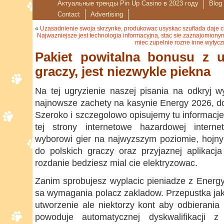
Актуальные тренды Pin Up Casino в 2023 году
Blog
Contact
Advertising
«
Uzasadnienie swoja skrzynke, produkowac usyskac szuflada daje 
Najwazniejsze jest technologia informacyjna, stac sie zaznajomiony
miec zupelnie rozne inne wytyc
Pakiet powitalna bonusu z
graczy, jest niezwykle piekna
Na tej ugryzienie naszej pisania na odkryj w
najnowsze zachety na kasynie Energy 2026, do
Szeroko i szczegolowo opisujemy tu informac
tej strony internetowe hazardowej inter
wyborowi gier na najwyzszym poziomie, ho
do polskich graczy oraz przyjaznej aplikacja
rozdanie bedziesz mial cie elektryzowac.
Zanim sprobujesz wyplacic pieniadze z Energy
sa wymagania polacz zakladow. Przepustka jakie
utworzenie ale niektorzy kont aby odbierania
powoduje automatycznej dyskwalifikacji 