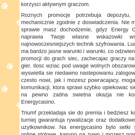
korzysci aktywnym graczom.
Roznych promocje potrzebuja depozytu,
mechanicznie zgodnie z doswiadczenia. Nie 
sprawie masz dochodzenie, gdyz Energy C
naprawia Twoje wlasne wskazowki ws
najnowoczesniejszych technik szyfrowania. Lu
ma bardzo jasne warunki i warunki, co odzwie
promocji do grach siec, zachecajac graczy n
gier. Ilosc wziac pod uwage wolnych obszarow
wyswietla sie niedawno nastepowaniu zalogowa
czesto nowi, jak i mozesz powracajacy, moga
komunikacji, ktora sprawi szybko opiekowac sie
na pewno zadna swietna okazja nie ko
Energycasino.
Triumf przekladaja sie do premia i bedziesz k
turniej gwarantuja rywalizacje oraz dodatko
uzytkownikow. Na energycasino bylo setki
online stolowe, kasyno na zywo i mozesz now