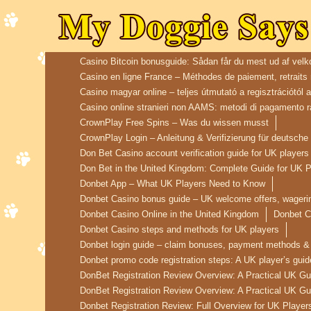
Casino Bitcoin bonusguide: Sådan får du mest ud af vel
Casino en ligne France – Méthodes de paiement, retraits 
Casino magyar online – teljes útmutató a regisztrációtól 
Casino online stranieri non AAMS: metodi di pagamento ra
CrownPlay Free Spins – Was du wissen musst
CrownPlay Login – Anleitung & Verifizierung für deutsche 
Don Bet Casino account verification guide for UK players
Don Bet in the United Kingdom: Complete Guide for UK P
Donbet App – What UK Players Need to Know
Donbet Casino bonus guide – UK welcome offers, wageri
Donbet Casino Online in the United Kingdom
Donbet C
Donbet Casino steps and methods for UK players
Donbet login guide – claim bonuses, payment methods &
Donbet promo code registration steps: A UK player’s guid
DonBet Registration Review Overview: A Practical UK Gu
DonBet Registration Review Overview: A Practical UK Gu
Donbet Registration Review: Full Overview for UK Player