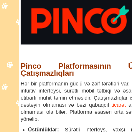
Pinco Platformasının Ü
Çatışmazlıqları
Hər bir platformanın güclü və zəif tərəfləri var
intuitiv interfeysi, sürətli mobil tətbiqi və ə
etibarlı mühit təmin etməsidir. Çatışmazlıqlar i
dəstəyin olmaması və bəzi qabaqcıl
ticarət
al
olmaması ola bilər. Platforma əsasən orta səviy
yönəlib.
Üstünlüklər:
Sürətli interfeys, yaxşı