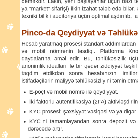
deməkdir. Lakin, yeni başlayanlar üçün bəzi te
ya “market” sifarişi) ilkin izahat tələb edə bilər
texniki bilikli auditoriya üçün optimallaşdırılıb
Pinco-da Qeydiyyat və Təhlükə
Hesab yaratmaq prosesi standart addımlardan ib
və mobil nömrənin təsdiqi. Platforma K
qaydalarına əməl edir. Bu, təhlükəsizlik üçü
anonimlik idealları ilə bir qədər ziddiyyət təş
təqdim etdikdən sonra hesabınızın limitlər
istifadəçilərin maliyyə təhlükəsizliyini təmin et
E-poçt və mobil nömrə ilə qeydiyyat.
İki faktorlu autentifikasiya (2FA) aktivləşdiri
KYC prosesi: şəxsiyyət vəsiqəsi və ya digər
KYC-ni tamamlayandan sonra depozit və çıx
dərəcədə artır.