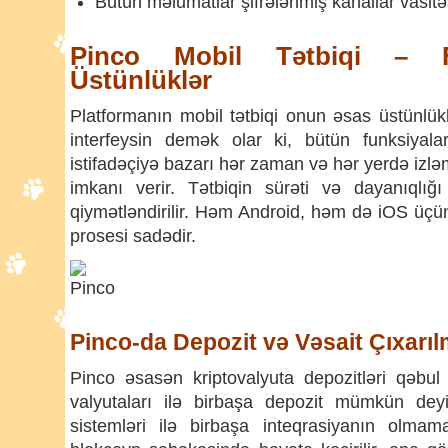
Bütün məlumatlar şifrələnmiş kanallar vasitəs
Pinco Mobil Tətbiqi – F
Üstünlüklər
Platformanın mobil tətbiqi onun əsas üstünlüklə
interfeysin demək olar ki, bütün funksiyalar
istifadəçiyə bazarı hər zaman və hər yerdə izlə
imkanı verir. Tətbiqin sürəti və dayanıqlığ
qiymətləndirilir. Həm Android, həm də iOS üç
prosesi sadədir.
Pinco-da Depozit və Vəsait Çıxarıl
Pinco əsasən kriptovalyuta depozitləri qəbul
valyutaları ilə birbaşa depozit mümkün dey
sistemləri ilə birbaşa inteqrasiyanın olmam