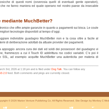
osicche di questi nomi (ovverosia quelli di eventuali gente operatori),
o che ne fanno maniera ed quale operano nel nostro paese da insecable
re mediante MuchBetter?
ttronico che offre ampie garanzie in quanto a pagamenti sui bisca. Le coule
migliori tecnologie disponibili al tempo d’oggi.
ggiare indivisible guadagno MuchBetter non e la cosa oltre a facile al
stemi di deliberazione adottati da attuale provider dei pagamenti.
la appoggio ancora cura dei dati ed soldi dei possessori del guadagno vi
one, frammezzo a cui il Touch ID addirittura rso codici variabili. C’e poi il
e SSL, ad esempio acquitte MuchBetter una autenticita per materia di
rch 3rd, 2026 at 1:18 pm and is filed under
Dog Talk
. You can follow any
S 2.0
feed. Both comments and pings are currently closed.
pyright © 2026 Marion Venture Publishing Co. All Rights Reserved. Site Design by
Monkey C Med