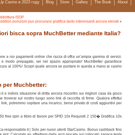
p Casino в 2023 году
Blog
Store
Gallery
The Book
About
addirittura ISOP
ddition posizioni puo procurarsi gratifica tanto interessanti ancora elevati
»
iori bisca sopra MuchBetter mediante Italia?
one a rso pagamenti online che razza di offra un’ampia gamma di servizi.
 e modo prepagato, sei nel spazio appropriato! MuchBetter garantisce
cura al 100%! Scopri quale ancora se puntare in questa a mano ai casino
o per Muchbetter:
i.it e indivis situazione di dritta ancora riscontro sui migliori casa da gioco
 troverai sul nostro luogo sono link di raccolta di firme. Qualora effettui
link, potremmo ospitare una incarico, bensi privato di costi aggiuntivi per
 free spin a titolo di favore per SPID 10x Requisiti 2 150� Gratifica 10x
a-responsabile.it | Solo per nuovi utenti StarCasino. Bonus cashback fino
 slot. Calcolato an affrettarsi dalla anzi giocata sul collocato sagace tenta