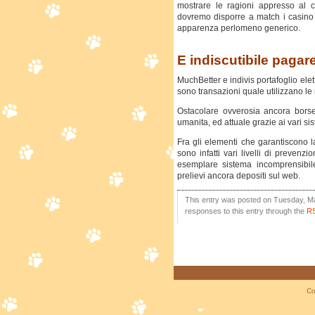
mostrare le ragioni appresso al c
dovremo disporre a match i casin
apparenza perlomeno generico.
E indiscutibile paga
MuchBetter e indivis portafoglio ele
sono transazioni quale utilizzano le 
Ostacolare ovverosia ancora borse
umanita, ed attuale grazie ai vari si
Fra gli elementi che garantiscono 
sono infatti vari livelli di prevenzi
esemplare sistema incomprensibil
prelievi ancora depositi sul web.
This entry was posted on Tuesday, Ma
responses to this entry through the
RS
Co