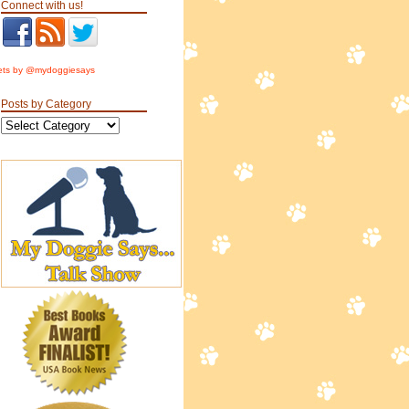
Connect with us!
ets by @mydoggiesays
Posts by Category