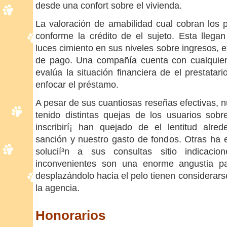
desde una confort sobre el vivienda.
La valoración de amabilidad cual cobran los 
conforme la crédito de el sujeto. Esta llega
luces cimiento en sus niveles sobre ingresos, 
de pago. Una compañía cuenta con cualquier
evalúa la situación financiera de el prestata
enfocar el préstamo.
A pesar de sus cuantiosas reseñas efectivas, 
tenido distintas quejas de los usuarios sobr
inscribirí¡ han quejado de el lentitud alr
sanción y nuestro gasto de fondos. Otras ha
solucií³n a sus consultas sitio indicacio
inconvenientes son una enorme angustia par
desplazándolo hacia el pelo tienen considerar
la agencia.
Honorarios