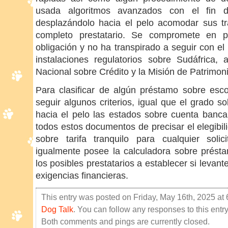
usada algoritmos avanzados con el fin d
desplazándolo hacia el pelo acomodar sus tr
completo prestatario. Se compromete en 
obligación y no ha transpirado a seguir con el
instalaciones regulatorios sobre Sudáfrica, 
Nacional sobre Crédito y la Misión de Patrimoni
Para clasificar de algún préstamo sobre escof
seguir algunos criterios, igual que el grado 
hacia el pelo las estados sobre cuenta banca
todos estos documentos de precisar el elegibili
sobre tarifa tranquilo para cualquier soli
igualmente posee la calculadora sobre présta
los posibles prestatarios a establecer si levant
exigencias financieras.
This entry was posted on Friday, May 16th, 2025 at 
Dog Talk
. You can follow any responses to this entr
Both comments and pings are currently closed.