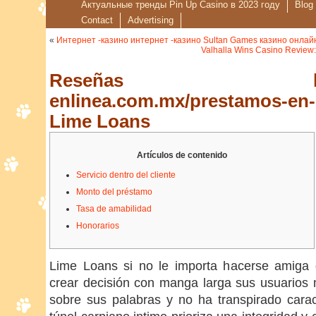
Актуальные тренды Pin Up Casino в 2023 году
Blog
Contact
Advertising
«
Интернет -казино интернет -казино Sultan Games казино онлай
Valhalla Wins Casino Revie
Reseñas https://
enlinea.com.mx/prestamos-en
Lime Loans
Artículos de contenido
Servicio dentro del cliente
Monto del préstamo
Tasa de amabilidad
Honorarios
Lime Loans si no le importa hacerse amiga
crear decisión con manga larga sus usuarios 
sobre sus palabras y no ha transpirado carac