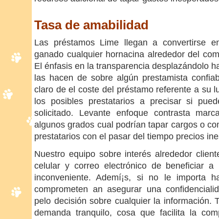
Tasa de amabilidad
Las préstamos Lime llegan a convertirse e
ganado cualquier hornacina alrededor del come
El énfasis en la transparencia desplazándolo haci
las hacen de sobre algún prestamista confia
claro de el coste del préstamo referente a su l
los posibles prestatarios a precisar si pue
solicitado. Levante enfoque contrasta ma
algunos grados cual podrían tapar cargos o co
prestatarios con el pasar del tiempo precios in
Nuestro equipo sobre interés alrededor clien
celular y correo electrónico de beneficiar a
inconveniente. Ademí¡s, si no le importa 
comprometen an asegurar una confidencialid
pelo decisión sobre cualquier la información.
demanda tranquilo, cosa que facilita la co