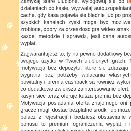
Zamykaj stare ulubione, wylogowuj sie po
b
dzialaniach do kasie, wyzwalaj autouzupelnian
cache, gdy kasa pojawia sie blednie lub po pros
szybkich kanalach zyski moga byc mozliwe
zrobione, dobry za przeszlosc gra wideo smak 
kazdej metodzie i sprawdz, jesli dana auto
wyplat.
Zagwarantujesz to, ty na pewno dodatkowy bez
twojego uzytku w Twoich ulubionych grach. 
motywacja bez depozytu, ktore sie zdarzaj
wygrana bez potrzeby wplacania wlasnyc
powitalny i premia cashback sa rowniez wykon
co dodatkowo zwieksza zainteresowanie ofert. 
kasyn siec teraz oferuje kusza premia bez dep
Motywacja posiadania oferta znajomego oni p
gracze mogli dostac bezplatne srodki lub moze
polacz z rejestracji i bedziesz obstawianie
bonusu to premium ograniczenia wyplat i