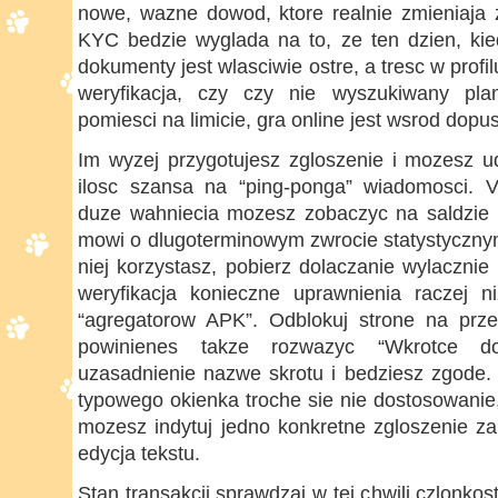
nowe, wazne dowod, ktore realnie zmieniaja z
KYC bedzie wyglada na to, ze ten dzien, ki
dokumenty jest wlasciwie ostre, a tresc w profi
weryfikacja, czy czy nie wyszukiwany pla
pomiesci na limicie, gra online jest wsrod dop
Im wyzej przygotujesz zgloszenie i mozesz 
ilosc szansa na “ping-ponga” wiadomosci. Vola
duze wahniecia mozesz zobaczyc na saldzie i 
mowi o dlugoterminowym zwrocie statystycznym
niej korzystasz, pobierz dolaczanie wylacznie k
weryfikacja konieczne uprawnienia raczej n
“agregatorow APK”. Odblokuj strone na prze
powinienes takze rozwazyc “Wkrotce d
uzasadnienie nazwe skrotu i bedziesz zgode. 
typowego okienka troche sie nie dostosowanie
mozesz indytuj jedno konkretne zgloszenie zam
edycja tekstu.
Stan transakcji sprawdzaj w tej chwili czlonko