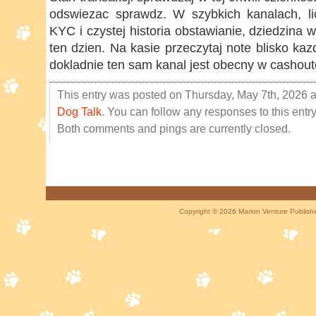
odswiezac sprawdz. W szybkich kanalach, l
KYC i czystej historia obstawianie, dziedzina
ten dzien. Na kasie przeczytaj note blisko kaz
dokladnie ten sam kanal jest obecny w cashout
This entry was posted on Thursday, May 7th, 2026 at
Dog Talk
. You can follow any responses to this entr
Both comments and pings are currently closed.
Copyright © 2026 Marion Venture Publishi