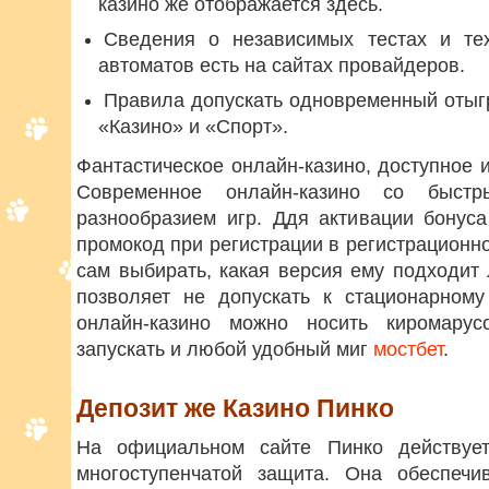
казино же отображается здесь.
Сведения о независимых тестах и тех
автоматов есть на сайтах провайдеров.
Правила допускать одновременный отыг
«Казино» и «Спорт».
Фантастическое онлайн-казино, доступное и
Современное онлайн-казино со быстр
разнообразием игр. Ддя активации бонуса
промокод при регистрации в регистрационн
сам выбирать, какая версия ему подходит
позволяет не допускать к стационарному
онлайн-казино можно носить киромару
запускать и любой удобный миг
мостбет
.
Депозит же Казино Пинко
На официальном сайте Пинко действует
многоступенчатой защита. Она обеспечи