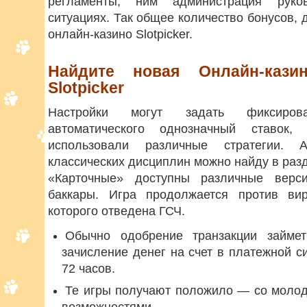
регламенты, ним администрация руко
ситуациях. Так общее количество бонусов, 
онлайн-казино Slotpicker.
Найдите новая Онлайн-ка
Slotpicker
Настройки могут задать фиксиро
автоматического однозначный ставок,
использовали различные стратегии. 
классических дисциплин можно найду в раз
«Карточные» доступны различные верс
баккары. Игра продолжается против вир
которого отведена ГСЧ.
Обычно одобрение транзакции займе
зачисление денег на счет в платежной с
72 часов.
Те игры получают положило — со моло