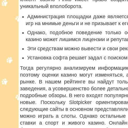
уникальный вполоборота.
Администрация площадки даже является
игр на мнимые деньги и не призывает к е
Однако, подобное поведение только о
казино может лишимся лицензии и репута
Эти средствам можно вывести и свои рек
Установка софта решает задал с поиском
Тогда регулярно анализируем информацию
поэтому оценки казино могут изменяться,
рынке. В нашем рейтинге вы найдут тол
заведения, а усовершенство более детальн
подробные обзоры. В него входят популярн
новые. Поскольку Slotpicker ориентиров
следующие сайты в основном представляли 
можно играть а слоты. Однако остальные 
ставки а спорт и живого казино. Онлайн