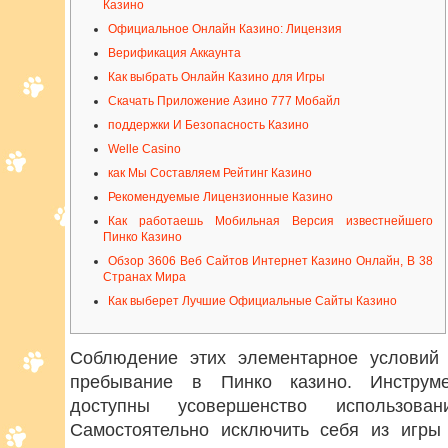
Казино
Официальное Онлайн Казино: Лицензия
Верификация Аккаунта
Как выбрать Онлайн Казино для Игры
Скачать Приложение Азино 777 Мобайл
поддержки И Безопасность Казино
Welle Casino
как Мы Составляем Рейтинг Казино
Рекомендуемые Лицензионные Казино
Как работаешь Мобильная Версия известнейшего
Пинко Казино
Обзор 3606 Веб Сайтов Интернет Казино Онлайн, В 38
Странах Мира
Как выберет Лучшие Официальные Сайты Казино
Соблюдение этих элементарное условий 
пребывание в Пинко казино. Инструм
доступны усовершенство использов
Самостоятельно исключить себя из игры