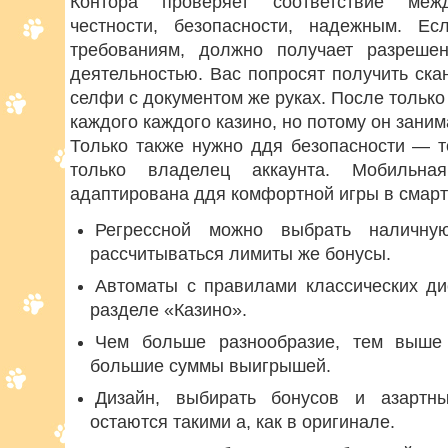
Контора проверяет соответствие меж
честности, безопасности, надежным. Ес
требованиям, должно получает разреше
деятельностью. Вас попросят получить ска
селфи с документом же руках. После только 
каждого каждого казино, но потому он заним
Только также нужно ддя безопасности — т
только владелец аккаунта. Мобильна
адаптирована ддя комфортной игры в смарт
Регрессной можно выбрать наличную
рассчитываться лимиты же бонусы.
Автоматы с правилами классических д
разделе «Казино».
Чем больше разнообразие, тем выше
большие суммы выигрышей.
Дизайн, выбирать бонусов и азартн
остаются такими а, как в оригинале.