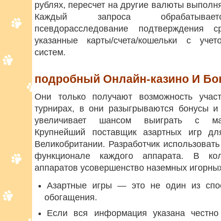
рублях, пересчет на другие валюты выполня
Каждый запроса обрабатываетс
псевдорасследование подтверждения с
указанные карты/счета/кошельки с уче
систем.
подробный Онлайн-казино И Бо
Они только получают возможность участ
турнирах, в они разыгрываются бонусы и
увеличивает шансом выиграть с ма
Крупнейший поставщик азартных игр дл
Великобритании. Разработчик использоват
функционале каждого аппарата. В кол
аппаратов усовершенство наземных игорны
Азартные игры — это не один из спо
обогащения.
Если вся информация указана честно