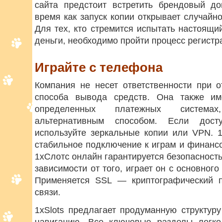
сайта предстоит встретить брендовый до
время как запуск копии открывает случайн
Для тех, кто стремится испытать настоящи
деньги, необходимо пройти процесс регистр
Играйте с телефона
Компания не несет ответственности при о
способа вывода средств. Она также им
определенных платежных система
альтернативным способом. Если дост
используйте зеркальные копии или VPN. 1x
стабильное подключение к играм и финанс
1хСлотс онлайн гарантируется безопасност
зависимости от того, играет он с основного
Применяется SSL — криптографический п
связи.
1xSlots предлагает продуманную структуру