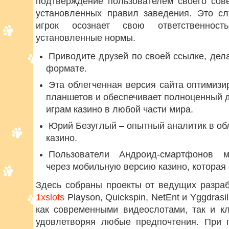
подтверждение пользователем своего сов
установленных правил заведения. Это слу
игрок осознает свою ответственнос
установленные нормы.
Приводите друзей по своей ссылке, дел
формате.
Эта облегченная версия сайта оптимиз
планшетов и обеспечивает полноценный д
играм казино в любой части мира.
Юрий Безуглый – опытный аналитик в обл
казино.
Пользователи Андроид-смартфонов мо
через мобильную версию казино, которая 
Здесь собраны проекты от ведущих разраб
1xslots
Playson, Quickspin, NetEnt и Yggdras
как современными видеослотами, так и кл
удовлетворяя любые предпочтения. При 