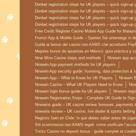
Donbet registration steps for UK players – quick sign‑up 
Donbet registration steps for UK players – quick sign‑up 
Donbet registration steps for UK players – quick sign‑up 
Donbet registration steps for UK players – quick sign‑up 
Free Credit Register Casino Mobile App Guide for Malays
Frumzi App & Mobile Guide – Spielen Sie unterwegs in d
Guida ai bonus dei casino non AAMS che accettano Pay
Mejores bonos de apuestas en México: guía práctica y c
Nine Wins Casino steps and methods
Ninewin app acco
Ninewin App payment methods for UK players
Ninewin App security guide: licensing, data protection & 
Ninewin App – What to Know for UK Players
Ninewin 
Ninewin Casino – What UK Players Need to Know
Nin
Ninewin login bonus guide for UK players
Ninewin regi
Ninewin Registration Steps – Complete UK Guide to Sign
Ninewins guide – UK casino review, bonuses, payments 
ninewins review – UK casino, live dealer & sports betting
Registro 1win en Chile: lo que debes saber antes de jugar
Siti scommesse non AAMS legali: come verificare l’acco
Trickz Casino no deposit bonus : guide complet et condit