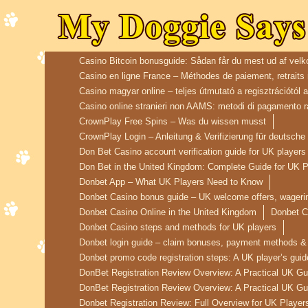
Casino Bitcoin bonusguide: Sådan får du mest ud af vel
Casino en ligne France – Méthodes de paiement, retraits 
Casino magyar online – teljes útmutató a regisztrációtól 
Casino online stranieri non AAMS: metodi di pagamento ra
CrownPlay Free Spins – Was du wissen musst
CrownPlay Login – Anleitung & Verifizierung für deutsche 
Don Bet Casino account verification guide for UK players
Don Bet in the United Kingdom: Complete Guide for UK P
Donbet App – What UK Players Need to Know
Donbet Casino bonus guide – UK welcome offers, wageri
Donbet Casino Online in the United Kingdom
Donbet C
Donbet Casino steps and methods for UK players
Donbet login guide – claim bonuses, payment methods &
Donbet promo code registration steps: A UK player’s guid
DonBet Registration Review Overview: A Practical UK Gu
DonBet Registration Review Overview: A Practical UK Gu
Donbet Registration Review: Full Overview for UK Player