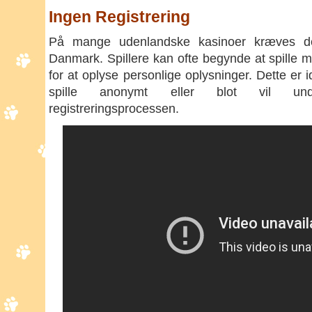
Ingen Registrering
På mange udenlandske kasinoer kræves der
Danmark. Spillere kan ofte begynde at spille
for at oplyse personlige oplysninger. Dette er 
spille anonymt eller blot vil und
registreringsprocessen.