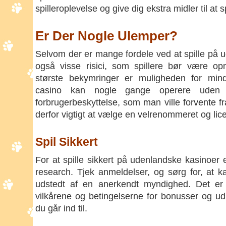
spilleroplevelse og give dig ekstra midler til at s
Er Der Nogle Ulemper?
Selvom der er mange fordele ved at spille på 
også visse risici, som spillere bør være
største bekymringer er muligheden for mind
casino kan nogle gange operere uden
forbrugerbeskyttelse, som man ville forvente f
derfor vigtigt at vælge en velrenommeret og lic
Spil Sikkert
For at spille sikkert på udenlandske kasinoer 
research. Tjek anmeldelser, og sørg for, at k
udstedt af en anerkendt myndighed. Det e
vilkårene og betingelserne for bonusser og ud
du går ind til.