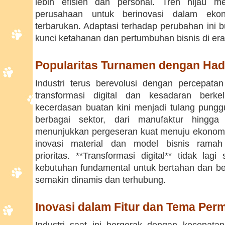
lebih efisien dan personal. Tren hijau m
perusahaan untuk berinovasi dalam ekon
terbarukan. Adaptasi terhadap perubahan ini b
kunci ketahanan dan pertumbuhan bisnis di era 
Popularitas Turnamen dengan Had
Industri terus berevolusi dengan percepatan
transformasi digital dan kesadaran berke
kecerdasan buatan kini menjadi tulang punggu
berbagai sektor, dari manufaktur hingga
menunjukkan pergeseran kuat menuju ekonomi h
inovasi material dan model bisnis ramah
prioritas. **Transformasi digital** tidak lag
kebutuhan fundamental untuk bertahan dan ber
semakin dinamis dan terhubung.
Inovasi dalam Fitur dan Tema Per
Industri saat ini bergerak dengan kecepatan