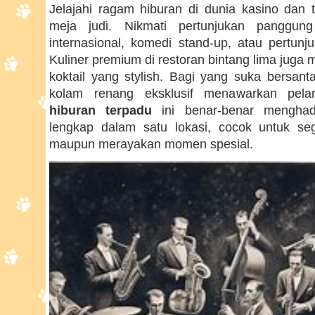
Jelajahi ragam hiburan di dunia kasino dan 
meja judi. Nikmati pertunjukan panggung
internasional, komedi stand-up, atau pertu
Kuliner premium di restoran bintang lima juga
koktail yang stylish. Bagi yang suka bersant
kolam renang eksklusif menawarkan pel
hiburan terpadu
ini benar-benar menghadi
lengkap dalam satu lokasi, cocok untuk seg
maupun merayakan momen spesial.