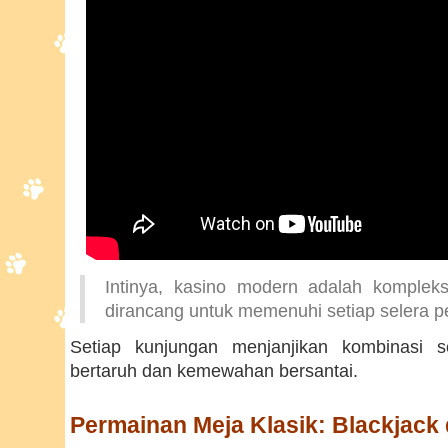
Intinya, kasino modern adalah komplek
dirancang untuk memenuhi setiap selera p
Setiap kunjungan menjanjikan kombinasi 
bertaruh dan kemewahan bersantai.
Permainan Meja Klasik: Blackjack 