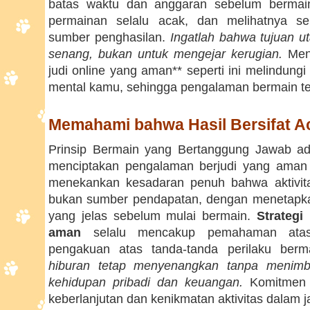
batas waktu dan anggaran sebelum bermai
permainan selalu acak, dan melihatnya s
sumber penghasilan.
Ingatlah bahwa tujuan 
senang, bukan untuk mengejar kerugian.
Mene
judi online yang aman** seperti ini melindungi
mental kamu, sehingga pengalaman bermain teta
Memahami bahwa Hasil Bersifat A
Prinsip Bermain yang Bertanggung Jawab ada
menciptakan pengalaman berjudi yang aman d
menekankan kesadaran penuh bahwa aktivitas
bukan sumber pendapatan, dengan menetapk
yang jelas sebelum mulai bermain.
Strategi
aman
selalu mencakup pemahaman atas
pengakuan atas tanda-tanda perilaku ber
hiburan tetap menyenangkan tanpa menimb
kehidupan pribadi dan keuangan.
Komitmen p
keberlanjutan dan kenikmatan aktivitas dalam 