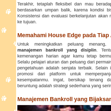
Terakhir, tetaplah fleksibel dan mau berada
berdasarkan umpan balik, karena kondisi b
Konsistensi dan evaluasi berkelanjutan aka
ke tujuan.
Memahami House Edge pada Tiap 
Untuk meningkatkan peluang menang, 
manajemen bankroll yang disiplin
. Tent
kemenangan harian agar kamu tetap berma
Selalu pelajari aturan dan peluang dari perma
pengetahuan adalah senjata terbaik. Selain
promosi dari platform untuk memperpan
kesempatanmu. Ingat, bersikap tenang d
beruntung adalah strategi sederhana yang seri
Manajemen Bankroll yang Bijaksa