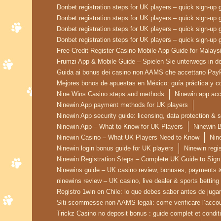
Donbet registration steps for UK players – quick sign‑up 
Donbet registration steps for UK players – quick sign‑up 
Donbet registration steps for UK players – quick sign‑up 
Donbet registration steps for UK players – quick sign‑up 
Free Credit Register Casino Mobile App Guide for Malays
Frumzi App & Mobile Guide – Spielen Sie unterwegs in d
Guida ai bonus dei casino non AAMS che accettano Pay
Mejores bonos de apuestas en México: guía práctica y c
Nine Wins Casino steps and methods
Ninewin app acco
Ninewin App payment methods for UK players
Ninewin App security guide: licensing, data protection & 
Ninewin App – What to Know for UK Players
Ninewin 
Ninewin Casino – What UK Players Need to Know
Nin
Ninewin login bonus guide for UK players
Ninewin regi
Ninewin Registration Steps – Complete UK Guide to Sign
Ninewins guide – UK casino review, bonuses, payments 
ninewins review – UK casino, live dealer & sports betting
Registro 1win en Chile: lo que debes saber antes de jugar
Siti scommesse non AAMS legali: come verificare l’acco
Trickz Casino no deposit bonus : guide complet et condit