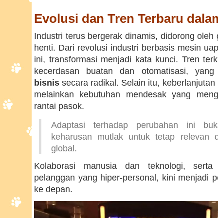
Evolusi dan Tren Terbaru dalam
Industri terus bergerak dinamis, didorong ole
henti. Dari revolusi industri berbasis mesin uap
ini, transformasi menjadi kata kunci. Tren ter
kecerdasan buatan dan otomatisasi, yan
bisnis
secara radikal. Selain itu, keberlanjuta
melainkan kebutuhan mendesak yang meng
rantai pasok.
Adaptasi terhadap perubahan ini buk
keharusan mutlak untuk tetap relevan d
global.
Kolaborasi manusia dan teknologi, sert
pelanggan yang hiper-personal, kini menjadi p
ke depan.