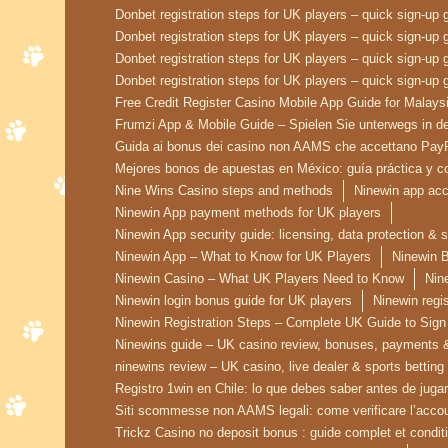
Donbet registration steps for UK players – quick sign‑up 
Donbet registration steps for UK players – quick sign‑up 
Donbet registration steps for UK players – quick sign‑up 
Donbet registration steps for UK players – quick sign‑up 
Free Credit Register Casino Mobile App Guide for Malays
Frumzi App & Mobile Guide – Spielen Sie unterwegs in d
Guida ai bonus dei casino non AAMS che accettano Pay
Mejores bonos de apuestas en México: guía práctica y c
Nine Wins Casino steps and methods
Ninewin app acco
Ninewin App payment methods for UK players
Ninewin App security guide: licensing, data protection & 
Ninewin App – What to Know for UK Players
Ninewin 
Ninewin Casino – What UK Players Need to Know
Nin
Ninewin login bonus guide for UK players
Ninewin regi
Ninewin Registration Steps – Complete UK Guide to Sign
Ninewins guide – UK casino review, bonuses, payments 
ninewins review – UK casino, live dealer & sports betting
Registro 1win en Chile: lo que debes saber antes de jugar
Siti scommesse non AAMS legali: come verificare l’acco
Trickz Casino no deposit bonus : guide complet et condit