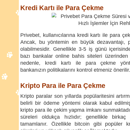
Kredi Kartı ile Para Çekme
Privebet, kullanıcılarına kredi kartı ile para 
Ancak, bu yöntemin en büyük dezavantajı, 
olabilmesidir. Genellikle 3-5 iş günü içerisin
bazı bankalar online bahis siteleri üzerinden 
nedenle, kredi kartı ile para çekme yön
bankanızın politikalarını kontrol etmeniz önerilir
Kripto Para ile Para Çekme
Kripto paralar son yıllarda popülaritesini artır
belirli bir ödeme yöntemi olarak kabul edilmişt
kripto para ile çekim yapma imkanı sunmaktad
süreleri oldukça hızlıdır; genellikle birkaç
tamamlanır. Özellikle bitcoin gibi popüler kr