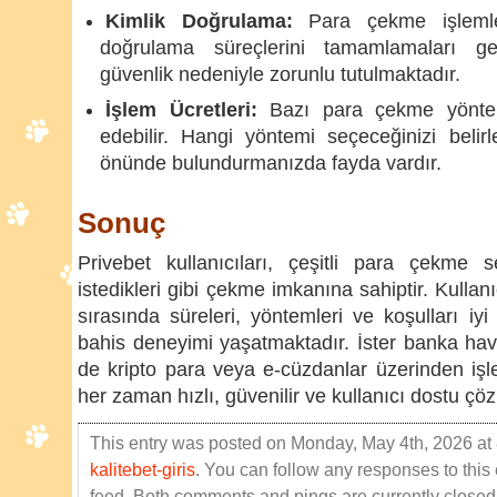
Kimlik Doğrulama:
Para çekme işlemleri
doğrulama süreçlerini tamamlamaları ge
güvenlik nedeniyle zorunlu tutulmaktadır.
İşlem Ücretleri:
Bazı para çekme yöntemle
edebilir. Hangi yöntemi seçeceğinizi belir
önünde bulundurmanızda fayda vardır.
Sonuç
Privebet kullanıcıları, çeşitli para çekme s
istedikleri gibi çekme imkanına sahiptir. Kullan
sırasında süreleri, yöntemleri ve koşulları iyi
bahis deneyimi yaşatmaktadır. İster banka hava
de kripto para veya e-cüzdanlar üzerinden iş
her zaman hızlı, güvenilir ve kullanıcı dostu ç
This entry was posted on Monday, May 4th, 2026 at 
kalitebet-giris
. You can follow any responses to this
feed. Both comments and pings are currently closed