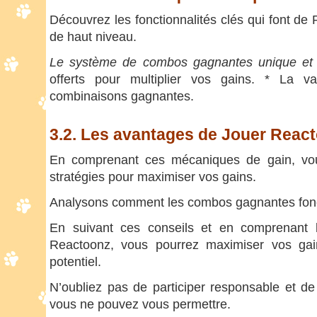
Découvrez les fonctionnalités clés qui font d
de haut niveau.
Le système de combos gagnantes unique et 
offerts pour multiplier vos gains. * La 
combinaisons gagnantes.
3.2. Les avantages de Jouer Reac
En comprenant ces mécaniques de gain, vo
stratégies pour maximiser vos gains.
Analysons comment les combos gagnantes fon
En suivant ces conseils et en comprenant 
Reactoonz, vous pourrez maximiser vos gain
potentiel.
N’oubliez pas de participer responsable et d
vous ne pouvez vous permettre.