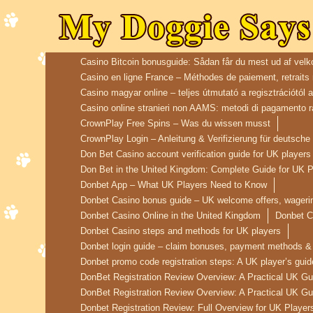
Casino Bitcoin bonusguide: Sådan får du mest ud af vel
Casino en ligne France – Méthodes de paiement, retraits 
Casino magyar online – teljes útmutató a regisztrációtól 
Casino online stranieri non AAMS: metodi di pagamento ra
CrownPlay Free Spins – Was du wissen musst
CrownPlay Login – Anleitung & Verifizierung für deutsche 
Don Bet Casino account verification guide for UK players
Don Bet in the United Kingdom: Complete Guide for UK P
Donbet App – What UK Players Need to Know
Donbet Casino bonus guide – UK welcome offers, wageri
Donbet Casino Online in the United Kingdom
Donbet C
Donbet Casino steps and methods for UK players
Donbet login guide – claim bonuses, payment methods &
Donbet promo code registration steps: A UK player’s guid
DonBet Registration Review Overview: A Practical UK Gu
DonBet Registration Review Overview: A Practical UK Gu
Donbet Registration Review: Full Overview for UK Player