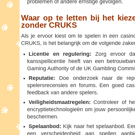
problemen of andere ernstige gevolgen.
Waar op te letten bij het kie
zonder CRUKS
Als je ervoor kiest om te spelen in een casin
CRUKS, is het belangrijk om de volgende zake
Licentie en regulering:
Zorg ervoor da
kansspellicentie heeft van een betrouwbar
Gaming Authority of de UK Gambling Commi
Reputatie:
Doe onderzoek naar de reput
spelersrecensies en forums. Een goed casi
feedback van andere spelers.
Veiligheidsmaatregelen:
Controleer of he
encryptietechnologieën om jouw persoonlijke
beschermen.
Spelaanbod:
Kijk naar het spelaanbod. Ee
een verscheidenheid aan spellen aanbi