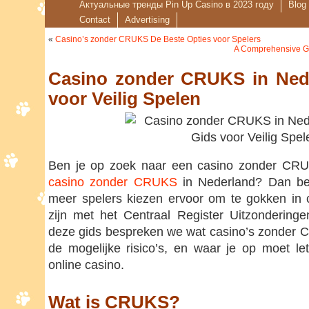
Актуальные тренды Pin Up Casino в 2023 году
Blog
Contact
Advertising
«
Casino’s zonder CRUKS De Beste Opties voor Spelers
A Comprehensive Gu
Casino zonder CRUKS in Ned
voor Veilig Spelen
Ben je op zoek naar een casino zonder CR
casino zonder CRUKS
in Nederland? Dan ben
meer spelers kiezen ervoor om te gokken in c
zijn met het Centraal Register Uitzonderin
deze gids bespreken we wat casino’s zonder C
de mogelijke risico’s, en waar je op moet le
online casino.
Wat is CRUKS?