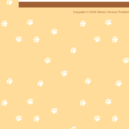
Copyright © 2026 Marion Venture Publishi