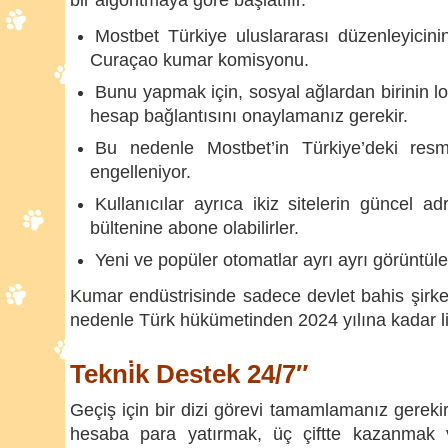
bir algoritmaya göre başlatılır.
Mostbet Türkiye uluslararası düzenleyicinin
Curaçao kumar komisyonu.
Bunu yapmak için, sosyal ağlardan birinin 
hesap bağlantısını onaylamanız gerekir.
Bu nedenle Mostbet’in Türkiye’deki resmî 
engelleniyor.
Kullanıcılar ayrıca ikiz sitelerin güncel ad
bültenine abone olabilirler.
Yeni ve popüler otomatlar ayrı ayrı görüntüle
Kumar endüstrisinde sadece devlet bahis şirket
nedenle Türk hükümetinden 2024 yılına kadar li
Tekni̇k Destek 24/7″
Geçiş için bir dizi görevi tamamlamanız gerek
hesaba para yatırmak, üç çiftte kazanmak