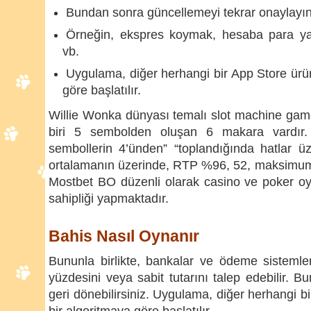
Bundan sonra güncellemeyi tekrar onaylayın 
Örneğin, ekspres koymak, hesaba para ya
vb.
Uygulama, diğer herhangi bir App Store ürü
göre başlatılır.
Willie Wonka dünyası temalı slot machine game
biri 5 sembolden oluşan 6 makara vardır.
sembollerin 4’ünden” “toplandığında hatlar üz
ortalamanın üzerinde, RTP %96, 52, maksimum 
Mostbet BO düzenli olarak casino ve poker oyu
sahipliği yapmaktadır.
Bahis Nasıl Oynanır
Bununla birlikte, bankalar ve ödeme sistemleri
yüzdesini veya sabit tutarını talep edebilir. 
geri dönebilirsiniz. Uygulama, diğer herhangi 