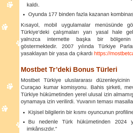
kaldı.
Oyunda 177 binden fazla kazanan kombinas
Kısayol, mobil uygulamalar menüsünde gör
Türkiye’deki çalışmaları yarı yasal hale g
yalnızca internette başka bir bölgenin 
göstermektedir. 2007 yılında Türkiye Parla
yasaklayan bir yasa da çıkardı
https://mostbet
Mostbet Tr’deki Bonus Türleri
Mostbet Türkiye uluslararası düzenleyicinin 
Curaçao kumar komisyonu. Bahis şirketi, mevz
Türkiye hükümetinden yerel ulusal izin almamış
oynamaya izin verilirdi. Yuvanın teması masallar
Kişisel bilgilerin bir kısmı oyuncunun profili
Bu nedenle Türk hükümetinden 2024 yı
imkânsızdır.”