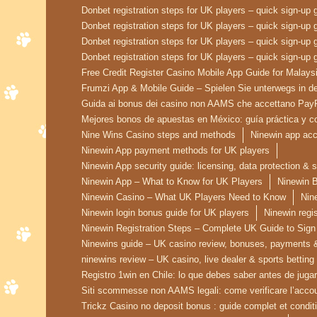
Donbet registration steps for UK players – quick sign‑up 
Donbet registration steps for UK players – quick sign‑up 
Donbet registration steps for UK players – quick sign‑up 
Donbet registration steps for UK players – quick sign‑up 
Free Credit Register Casino Mobile App Guide for Malays
Frumzi App & Mobile Guide – Spielen Sie unterwegs in d
Guida ai bonus dei casino non AAMS che accettano Pay
Mejores bonos de apuestas en México: guía práctica y c
Nine Wins Casino steps and methods
Ninewin app acco
Ninewin App payment methods for UK players
Ninewin App security guide: licensing, data protection & 
Ninewin App – What to Know for UK Players
Ninewin 
Ninewin Casino – What UK Players Need to Know
Nin
Ninewin login bonus guide for UK players
Ninewin regi
Ninewin Registration Steps – Complete UK Guide to Sign
Ninewins guide – UK casino review, bonuses, payments 
ninewins review – UK casino, live dealer & sports betting
Registro 1win en Chile: lo que debes saber antes de jugar
Siti scommesse non AAMS legali: come verificare l’acco
Trickz Casino no deposit bonus : guide complet et condit