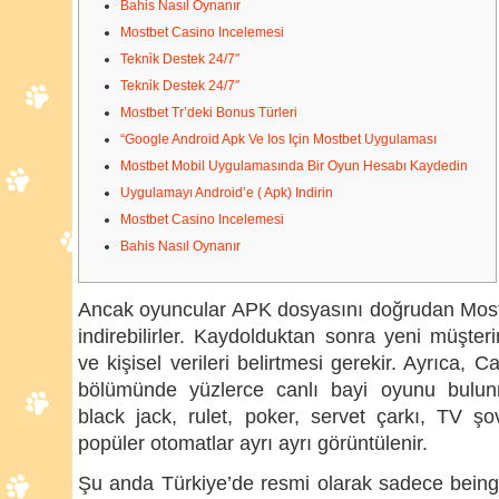
Bahis Nasıl Oynanır
Mostbet Casino Incelemesi
Tekni̇k Destek 24/7″
Tekni̇k Destek 24/7″
Mostbet Tr’deki Bonus Türleri
“Google Android Apk Ve Ios Için Mostbet Uygulaması
Mostbet Mobil Uygulamasında Bir Oyun Hesabı Kaydedin
Uygulamayı Android’e ( Apk) Indirin
Mostbet Casino Incelemesi
Bahis Nasıl Oynanır
Ancak oyuncular APK dosyasını doğrudan Mostb
indirebilirler. Kaydolduktan sonra yeni müşteri
ve kişisel verileri belirtmesi gerekir. Ayrıca,
bölümünde yüzlerce canlı bayi oyunu bulunm
black jack, rulet, poker, servet çarkı, TV şov
popüler otomatlar ayrı ayrı görüntülenir.
Şu anda Türkiye’de resmi olarak sadece being 