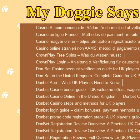
Casino Bitcoin bonusguide: Sådan får du mest ud af vel
Casino en ligne France – Méthodes de paiement, retraits 
Casino magyar online – teljes útmutató a regisztrációtól 
Casino online stranieri non AAMS: metodi di pagamento ra
CrownPlay Free Spins – Was du wissen musst
CrownPlay Login – Anleitung & Verifizierung für deutsche 
Don Bet Casino account verification guide for UK players
Don Bet in the United Kingdom: Complete Guide for UK P
Donbet App – What UK Players Need to Know
Donbet Casino bonus guide – UK welcome offers, wageri
Donbet Casino Online in the United Kingdom
Donbet C
Donbet Casino steps and methods for UK players
Donbet login guide – claim bonuses, payment methods &
Donbet promo code registration steps: A UK player’s guid
DonBet Registration Review Overview: A Practical UK Gu
DonBet Registration Review Overview: A Practical UK Gu
Donbet Registration Review: Full Overview for UK Player