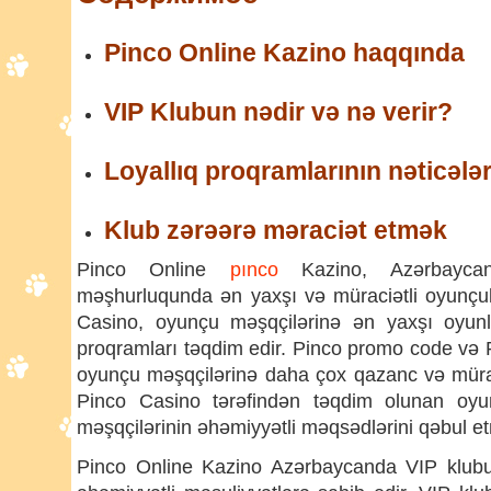
Pinco Online Kazino haqqında
VIP Klubun nədir və nə verir?
Loyallıq proqramlarının nəticələr
Klub zərəərə məraciət etmək
Pinco Online
pınco
Kazino, Azərbayca
məşhurluqunda ən yaxşı və müraciətli oyunçu
Casino, oyunçu məşqçilərinə ən yaxşı oyunl
proqramları təqdim edir. Pinco promo code və 
oyunçu məşqçilərinə daha çox qazanc və müra
Pinco Casino tərəfindən təqdim olunan oyu
məşqçilərinin əhəmiyyətli məqsədlərini qəbul et
Pinco Online Kazino Azərbaycanda VIP klubun