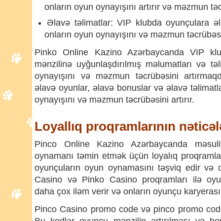
onların oyun oynayışını artırır və məzmun təcr
Əlavə təlimatlar: VIP klubda oyunçulara əla
onların oyun oynayışını və məzmun təcrübəsini
Pinko Online Kazino Azərbaycanda VIP klu
mənzilinə uyğunlaşdırılmış məlumatları və təl
oynayışını və məzmun təcrübəsini artırmaqd
əlavə oyunlar, əlavə bonuslar və əlavə təlimatla
oynayışını və məzmun təcrübəsini artırır.
Loyallıq proqramlarının nəticəl
Pinco Online Kazino Azərbaycanda məsuliy
oynamanı təmin etmək üçün loyalıq proqramları
oyunçuların oyun oynamasını təşviq edir və on
Casino və Pinko Casino proqramları ilə oy
daha çox iləm verir və onların oyunçu karyerasın
Pinco Casino promo code və pinco promo code i