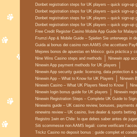
Donbet registration steps for UK players – quick sign‑up 
Donbet registration steps for UK players – quick sign‑up 
Donbet registration steps for UK players – quick sign‑up 
Donbet registration steps for UK players – quick sign‑up 
Free Credit Register Casino Mobile App Guide for Malays
Frumzi App & Mobile Guide – Spielen Sie unterwegs in d
Guida ai bonus dei casino non AAMS che accettano Pay
Mejores bonos de apuestas en México: guía práctica y c
Nine Wins Casino steps and methods
Ninewin app acco
Ninewin App payment methods for UK players
Ninewin App security guide: licensing, data protection & 
Ninewin App – What to Know for UK Players
Ninewin 
Ninewin Casino – What UK Players Need to Know
Nin
Ninewin login bonus guide for UK players
Ninewin regi
Ninewin Registration Steps – Complete UK Guide to Sign
Ninewins guide – UK casino review, bonuses, payments 
ninewins review – UK casino, live dealer & sports betting
Registro 1win en Chile: lo que debes saber antes de jugar
Siti scommesse non AAMS legali: come verificare l’acco
Trickz Casino no deposit bonus : guide complet et condit