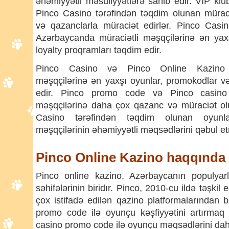
əhəmiyyətli məsuliyyətlərə sahib edir. VIP klu
Pinco Casino tərəfindən təqdim olunan müraci
və qazanclarla müraciət edirlər. Pinco Cas
Azərbaycanda müraciətli məşqçilərinə ən yax
loyalty proqramları təqdim edir.
Pinco Casino və Pinco Online Kazino A
məşqçilərinə ən yaxşı oyunlar, promokodlar və
edir. Pinco promo code və Pinco casin
məşqçilərinə daha çox qazanc və müraciət o
Casino tərəfindən təqdim olunan oyunl
məşqçilərinin əhəmiyyətli məqsədlərini qəbul et
Pinco Online Kazino haqqında
Pinco online kazino, Azərbaycanın populyar
səhifələrinin biridır. Pinco, 2010-cu ildə təşki
çox istifadə edilən qazino platformalarından 
promo code ilə oyunçu kəşfiyyətini artırmaq 
casino promo code ilə oyunçu məqsədlərini daha