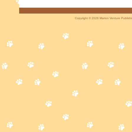
Copyright © 2026 Marion Venture Publishi