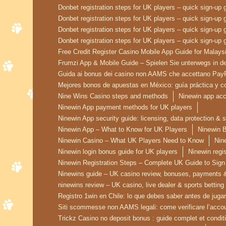
Donbet registration steps for UK players – quick sign‑up 
Donbet registration steps for UK players – quick sign‑up 
Donbet registration steps for UK players – quick sign‑up 
Donbet registration steps for UK players – quick sign‑up 
Free Credit Register Casino Mobile App Guide for Malays
Frumzi App & Mobile Guide – Spielen Sie unterwegs in d
Guida ai bonus dei casino non AAMS che accettano Pay
Mejores bonos de apuestas en México: guía práctica y c
Nine Wins Casino steps and methods
Ninewin app acco
Ninewin App payment methods for UK players
Ninewin App security guide: licensing, data protection & 
Ninewin App – What to Know for UK Players
Ninewin 
Ninewin Casino – What UK Players Need to Know
Nin
Ninewin login bonus guide for UK players
Ninewin regi
Ninewin Registration Steps – Complete UK Guide to Sign
Ninewins guide – UK casino review, bonuses, payments 
ninewins review – UK casino, live dealer & sports betting
Registro 1win en Chile: lo que debes saber antes de jugar
Siti scommesse non AAMS legali: come verificare l’acco
Trickz Casino no deposit bonus : guide complet et condit