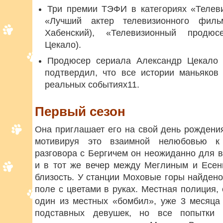
Три премии ТЭФИ в категориях «Телев
«Лучший актер телевизионного фильм
Хабенский), «Телевизионный продюс
Цекало).
Продюсер сериала Александр Цекало
подтвердил, что все истории маньяков
реальных событиях11.
Первый сезон
Она приглашает его на свой день рождения
мотивируя это взаимной нелюбовью к
разговора с Бергичем он неожиданно для в
и в тот же вечер между Меглиным и Есен
близость. У станции Моховые горы найдено
поле с цветами в руках. Местная полиция,
один из местных «бомбил», уже 3 месяца 
подставных девушек, но все попытки 