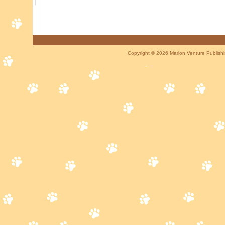
Copyright © 2026 Marion Venture Publishi