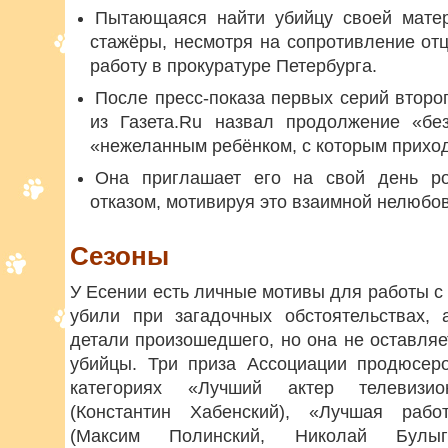
Пытающаяся найти убийцу своей мате
стажёры, несмотря на сопротивление отц
работу в прокуратуре Петербурга.
После пресс-показа первых серий второ
из Газета.Ru назвал продолжение «бе
«нежеланным ребёнком, с которым приход
Она приглашает его на свой день ро
отказом, мотивируя это взаимной нелюбо
Сезоны
У Есении есть личные мотивы для работы 
убили при загадочных обстоятельствах,
детали произошедшего, но она не оставля
убийцы. Три приза Ассоциации продюсер
категориях «Лучший актер телевизио
(Константин Хабенский), «Лучшая раб
(Максим Полинский, Николай Булыг