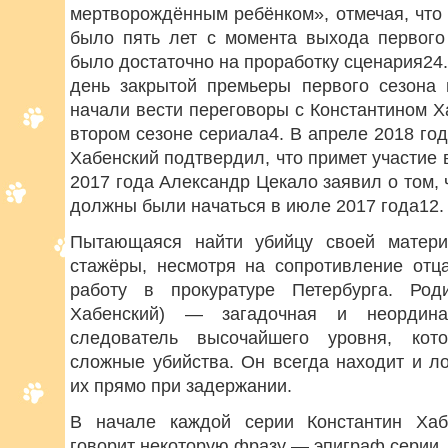
мертворождённым ребёнком», отмечая, что 
было пять лет с момента выхода первого 
было достаточно на проработку сценария24
день закрытой премьеры первого сезона
начали вести переговоры с Константином Х
втором сезоне сериала4. В апреле 2018 г
Хабенский подтвердил, что примет участие 
2017 года Александр Цекало заявил о том, 
должны были начаться в июле 2017 года12.
Пытающаяся найти убийцу своей матер
стажёры, несмотря на сопротивление отца
работу в прокуратуре Петербурга. Род
Хабенский) — загадочная и неордин
следователь высочайшего уровня, кот
сложные убийства. Он всегда находит и ло
их прямо при задержании.
В начале каждой серии Константин Хаб
говорит некоторую фразу — эпиграф серии,