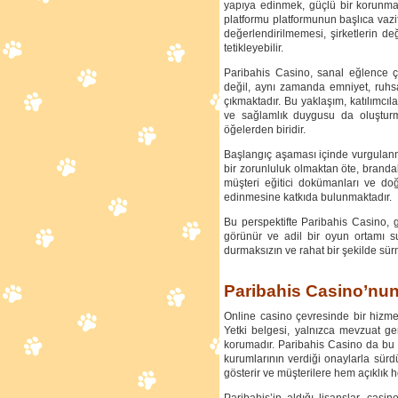
yapıya edinmek, güçlü bir korunma 
platformu platformunun başlıca vazi
değerlendirilmemesi, şirketlerin d
tetikleyebilir.
Paribahis Casino, sanal eğlence çe
değil, aynı zamanda emniyet, ruhs
çıkmaktadır. Bu yaklaşım, katılımcıla
ve sağlamlık duygusu da oluşturmak
öğelerden biridir.
Başlangıç aşaması içinde vurgulanm
bir zorunluluk olmaktan öte, branda
müşteri eğitici dokümanları ve doğr
edinmesine katkıda bulunmaktadır.
Bu perspektifte Paribahis Casino,
görünür ve adil bir oyun ortamı 
durmaksızın ve rahat bir şekilde sü
Paribahis Casino’nun
Online casino çevresinde bir hizmeti
Yetki belgesi, yalnızca mevzuat ge
korumadır. Paribahis Casino da bu ti
kurumlarının verdiği onaylarla sürdü
gösterir ve müşterilere hem açıklık 