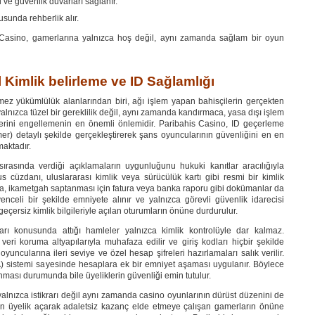
 ve güvenlik duvarları sağlanır.
sunda rehberlik alır.
Casino, gamerlarına yalnızca hoş değil, aynı zamanda sağlam bir oyun
Kimlik belirleme ve ID Sağlamlığı
ilmez yükümlülük alanlarından biri, ağı işlem yapan bahisçilerin gerçekten
ç yalnızca tüzel bir gereklilik değil, aynı zamanda kandırmaca, yasa dışı işlem
rini engellemenin en önemli önlemidir. Paribahis Casino, ID geçerleme
) detaylı şekilde gerçekleştirerek şans oyuncularının güvenliğini en en
aktadır.
 sırasında verdiği açıklamaların uygunluğunu hukuki kanıtlar aracılığıyla
s cüzdanı, uluslararası kimlik veya sürücülük kartı gibi resmi bir kimlik
da, ikametgah saptanması için fatura veya banka raporu gibi dokümanlar da
venceli bir şekilde emniyete alınır ve yalnızca görevli güvenlik idarecisi
geçersiz kimlik bilgileriyle açılan oturumların önüne durdurulur.
krarı konusunda attığı hamleler yalnızca kimlik kontrolüyle dar kalmaz.
ylı veri koruma altyapılarıyla muhafaza edilir ve giriş kodları hiçbir şekilde
uncularına ileri seviye ve özel hesap şifreleri hazırlamaları salık verilir.
2FA) sistemi sayesinde hesaplara ek bir emniyet aşaması uygulanır. Böylece
nması durumunda bile üyeliklerin güvenliği emin tutulur.
 yalnızca istikrarı değil aynı zamanda casino oyunlarının dürüst düzenini de
yalan üyelik açarak adaletsiz kazanç elde etmeye çalışan gamerların önüne