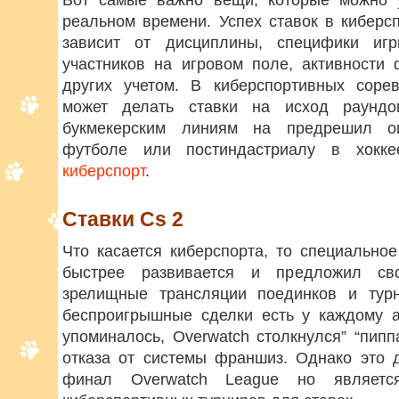
Вот самые важно вещи, которые можно у
реальном времени. Успех ставок в киберс
зависит от дисциплины, специфики иг
участников на игровом поле, активности 
других учетом. В киберспортивных соре
может делать ставки на исход раундо
букмекерским линиям на предрешил о
футболе или постиндастриалу в хок
киберспорт
.
Ставки Cs 2
Что касается киберспорта, то специально
быстрее развивается и предложил св
зрелищные трансляции поединков и турн
беспроигрышные сделки есть у каждому а
упоминалось, Overwatch столкнулся” “пип
отказа от системы франшиз. Однако это д
финал Overwatch League но являет