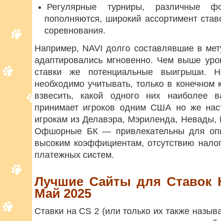
Регулярные турниры, различные ф
пополняются, широкий ассортимент став
соревнования.
Например, NAVI долго составлявшие в мету 
адаптировались мгновенно. Чем выше ур
ставки же потенциальные выигрыши. Н
необходимо учитывать, только в конечном 
взвесить, какой одного них наиболее
принимает игроков одним США но же нас
игрокам из Делавэра, Мэриленда, Невады,
Офшорные БК — привлекательны для опы
высоким коэффициентам, отсутствию нало
платежных систем.
Лучшие Сайты для Ставок 
Май 2025
Ставки на CS 2 (или только их также называ