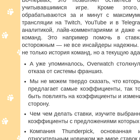
Во-первых, это позволяет остаетесь 
учитывавшимися игре. Кроме этог
обрабатываются за и минут с максимум
трансляции на Twitch, YouTube и в Teleg
аналитикой, лайв-комментариями и даже 
команд. Это например помочь в ставк
осторожным — не все инсайдеры надежны. 
не только история команд, но а текущую ад
А уже упоминалось, Overwatch столкнул
отказа от системы франшиз.
Мы не можем твердо сказать, что которы
предлагает самые коэффициенты, так т
быть повлиять на коэффициенты и измени
сторону.
Чем чем делать ставки, изучите выбранн
коэффициенты с предложениями которых 
Компания Thunderpick, основанная 
относительным новичком же мире ставок 