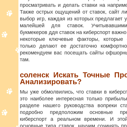
просматривать и делать ставки на наприм
Также острых ощущений от ставок, сайт л
выбор игр, каждая из которых предлагает 
малейшей для ставок. Учитывавшими
букмекеров ддя ставок на киберспорт важн
некоторые ключевые факторы, которые с
только делают ее достаточно комфортно
рекомендуем вас посещать сайты офшорны
там.
соленск Искать Точные Пр
Анализировать?
Мы уже обмолвились, что ставки в киберс
это наиболее интересная только прибыльн
разделе нашего руководства вопреки ст
подробно предположим основные пр
киберспорт а реальном времени. И это
основные типа ставок, научим сочинять п