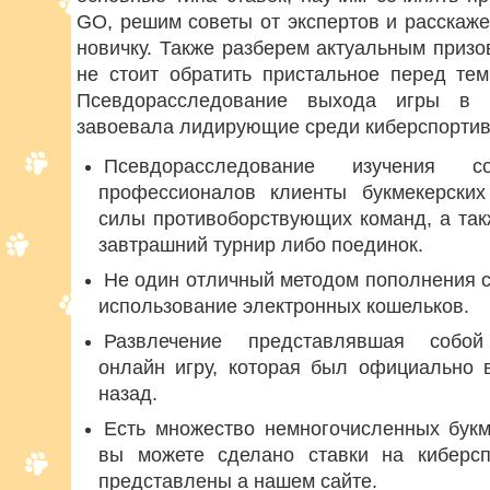
GO, решим советы от экспертов и расскаже
новичку. Также разберем актуальным приз
не стоит обратить пристальное перед тем
Псевдорасследование выхода игры в 
завоевала лидирующие среди киберспортив
Псевдорасследование изучения со
профессионалов клиенты букмекерских
силы противоборствующих команд, а так
завтрашний турнир либо поединок.
Не один отличный методом пополнения с
использование электронных кошельков.
Развлечение представлявшая собой 
онлайн игру, которая был официально 
назад.
Есть множество немногочисленных букм
вы можете сделано ставки на киберс
представлены а нашем сайте.