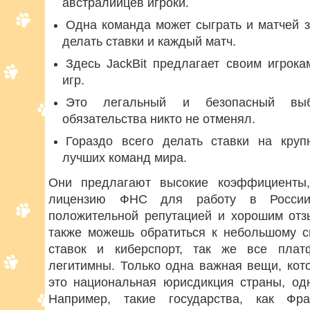
австралийцев игроки.
Одна команда может сыграть и матчей за
делать ставки и каждый матч.
Здесь JackBit предлагает своим игрок
игр.
Это легальный и безопасный выб
обязательства никто не отменял.
Гораздо всего делать ставки на кру
лучших команд мира.
Они предлагают высокие коэффициенты
лицензию ФНС для работу в России
положительной репутацией и хорошим отз
также можешь обратиться к небольшому с
ставок и киберспорт, так же все пла
легитимны. Только одна важная вещи, кото
это национальная юрисдикция страны, одн
Например, такие государства, как Фр