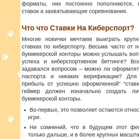
форматы, них постоянно пополняются, 
ставок а захватывающие соревнования.
Что что Ставки На Киберспорт?
Многие новички мечтаем выиграть кру
ставках по киберспорту. Весьма часто от 
букмекерской конторы можно услышать воп
успеха и киберспортивном беттинге? Вс
задавался вопросом – можно ли оформлять
паспорта и никаких верификации? Для
прибыль от успешно оформленной” “ставк
геймер должен изначально создать ли
букмекерской конторы.
Во-первых, это позволяет остаются отно
игре.
Ни сомнений, что в будущем этот фе
только дальше, и в более крупных масшта