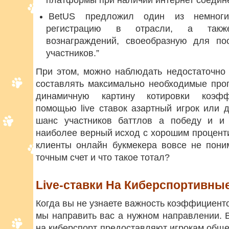
платформы при наличии интернет соедин
BetUS предложил один из немног
регистрацию в отрасли, а такж
вознаграждений, своеобразную для по
участников.”
При этом, можно наблюдать недостаточно 
составлять максимально необходимые про
динамичную картину котировки коэфф
помощью live ставок азартный игрок или 
шанс участников баттлов а победу и и 
наиболее верный исход с хорошим процент
клиенты онлайн букмекера вовсе не поним
точным счет и что такое тотал?
Live-ставки На Киберспортивны
Когда вы не узнаете важность коэффициенто
мы направить вас а нужном направлении. 
на киберспорт предоставляют игрокам обще