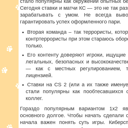
стало популярны как окружении опытных бе
Сегодня ставки и матчи КС — это не так ра
зарабатывать с умом. Не всегда выв
гарантировать успех оформленного пари.
Вторая команда – так террористы, кото
контртеррористы при этом стараюсь обор
только.
Его контенту доверяют игроки, ищущи
легальных, безопасных и высококачеств
— как с местных регулированием, 
лицензией.
Ставки на CS 2 (или а их также именует
стали популярны как пообтесавшихся 
коллег.
Гораздо популярным вариантом 1х2 яв
основного долгое. Чтобы начать сделали с
начала важен понять суть игры. Киберс