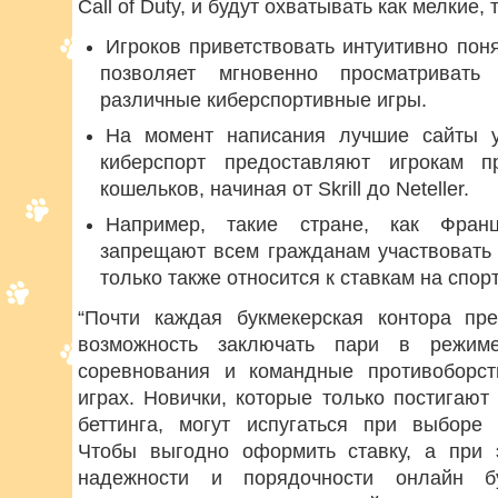
Call of Duty, и будут охватывать как мелкие,
Игроков приветствовать интуитивно пон
позволяет мгновенно просматриват
различные киберспортивные игры.
На момент написания лучшие сайты у
киберспорт предоставляют игрокам 
кошельков, начиная от Skrill до Neteller.
Например, такие стране, как Фран
запрещают всем гражданам участвовать 
только также относится к ставкам на спорт
“Почти каждая букмекерская контора пр
возможность заключать пари в режим
соревнования и командные противоборс
играх. Новички, которые только постигают
беттинга, могут испугаться при выборе
Чтобы выгодно оформить ставку, а при 
надежности и порядочности онлайн б