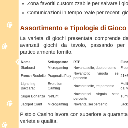
Zona favoriti customizzabile per salvare i gioc
Comunicazioni in tempo reale per recenti gio
Assortimento e Tipologie di Gioco
La varieta di giochi presentata comprende da
avanzati giochi da tavolo, passando per
particolarmente fornito.
Nome
Sviluppatore
RTP
Funz
Starburst
Microgaming
Novantasette, due percento
Free
Novantotto virgola sei
French Roulette
Pragmatic Play
21+3,
percento
Lightning
Evolution
Molt
Novantasette, tre percento
Baccarat
Gaming
dal 
Novantasei virgola sette
Sugar Bonanza
NetEnt
Tumb
percento
Jackpot Giant
Microgaming
Novanta, sei percento
Jack
Pistolo Casino lavora con superiore a quaranta 
varieta e qualita.