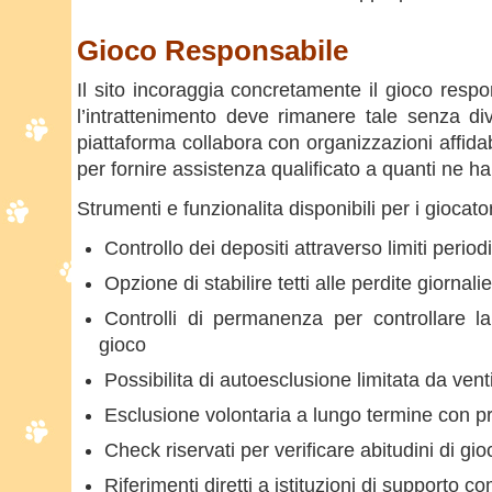
Gioco Responsabile
Il sito incoraggia concretamente il gioco res
l’intrattenimento deve rimanere tale senza d
piattaforma collabora con organizzazioni affi
per fornire assistenza qualificato a quanti ne h
Strumenti e funzionalita disponibili per i giocator
Controllo dei depositi attraverso limiti periodi
Opzione di stabilire tetti alle perdite giornali
Controlli di permanenza per controllare la
gioco
Possibilita di autoesclusione limitata da ven
Esclusione volontaria a lungo termine con p
Check riservati per verificare abitudini di gio
Riferimenti diretti a istituzioni di support