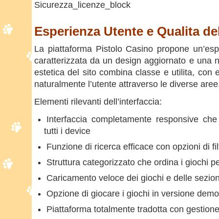
Sicurezza_licenze_block
Esperienza Utente e Qualita del
La piattaforma Pistolo Casino propone un’esp
caratterizzata da un design aggiornato e una n
estetica del sito combina classe e utilita, con 
naturalmente l’utente attraverso le diverse aree
Elementi rilevanti dell’interfaccia:
Interfaccia completamente responsive che
tutti i device
Funzione di ricerca efficace con opzioni di fi
Struttura categorizzato che ordina i giochi p
Caricamento veloce dei giochi e delle sezion
Opzione di giocare i giochi in versione demo
Piattaforma totalmente tradotta con gestione