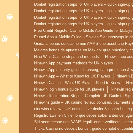
Donbet registration steps for UK players – quick sign‑up 
Donbet registration steps for UK players – quick sign‑up 
Donbet registration steps for UK players – quick sign‑up 
Donbet registration steps for UK players – quick sign‑up 
Free Credit Register Casino Mobile App Guide for Malays
Frumzi App & Mobile Guide – Spielen Sie unterwegs in d
Guida ai bonus dei casino non AAMS che accettano Pay
Mejores bonos de apuestas en México: guía práctica y c
Nine Wins Casino steps and methods
Ninewin app acco
Ninewin App payment methods for UK players
Ninewin App security guide: licensing, data protection & 
Ninewin App – What to Know for UK Players
Ninewin 
Ninewin Casino – What UK Players Need to Know
Nin
Ninewin login bonus guide for UK players
Ninewin regi
Ninewin Registration Steps – Complete UK Guide to Sign
Ninewins guide – UK casino review, bonuses, payments 
ninewins review – UK casino, live dealer & sports betting
Registro 1win en Chile: lo que debes saber antes de jugar
Siti scommesse non AAMS legali: come verificare l’acco
Trickz Casino no deposit bonus : guide complet et condit