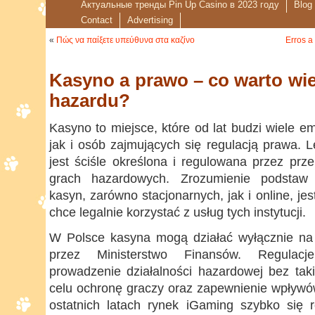
Актуальные тренды Pin Up Casino в 2023 году
Blog
Contact
Advertising
«
Πώς να παίξετε υπεύθυνα στα καζίνο
Erros a
Kasyno a prawo – co warto wie
hazardu?
Kasyno to miejsce, które od lat budzi wiele e
jak i osób zajmujących się regulacją prawa. 
jest ściśle określona i regulowana przez prz
grach hazardowych. Zrozumienie podstaw 
kasyn, zarówno stacjonarnych, jak i online, je
chce legalnie korzystać z usług tych instytucji.
W Polsce kasyna mogą działać wyłącznie na 
przez Ministerstwo Finansów. Regulacje
prowadzenie działalności hazardowej bez ta
celu ochronę graczy oraz zapewnienie wpływ
ostatnich latach rynek iGaming szybko się 