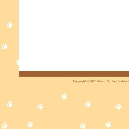
Copyright © 2026 Marion Venture Publishi